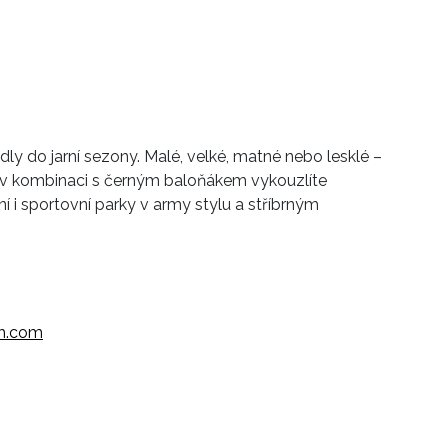
ly do jarní sezony. Malé, velké, matné nebo lesklé –
 v kombinaci s černým baloňákem vykouzlíte
i sportovní parky v army stylu a stříbrným
ch.com