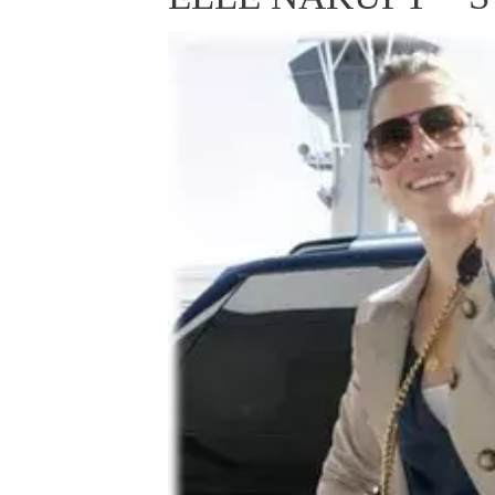
ELLE BEAUTY LOUNGE
L
S
V
S
S
ELLE DECORATION
H
INFORMACE
REDAKCE