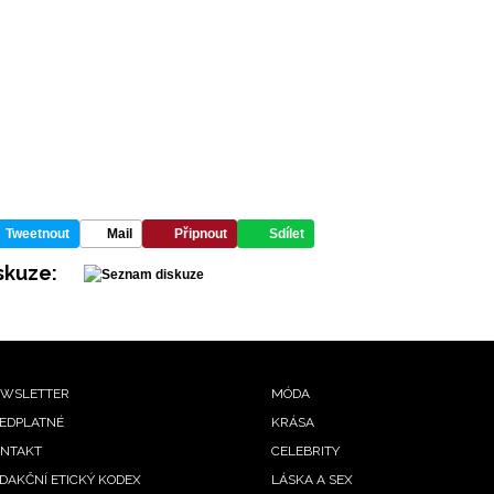
Tweetnout
Mail
Připnout
Sdílet
skuze:
ooter
WSLETTER
MÓDA
EDPLATNÉ
KRÁSA
enu
NTAKT
CELEBRITY
DAKČNÍ ETICKÝ KODEX
LÁSKA A SEX