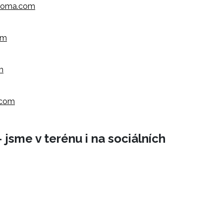
aroma.com
om
m
.com
 jsme v terénu i na sociálních