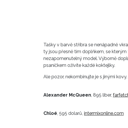
Tašky v barvě stříbra se nenápadně vkrad
ty jsou přesně tím doplňkem, se kterým
nezapomenutelný model. Výborně doplní 
psaníčkem oživíte každé koktejlky.
Ale pozor, nekombinujte je s jinými kovy.
Alexander McQueen
, 895 liber,
farfet
Chloé
, 595 dolarů,
intermixonline.com