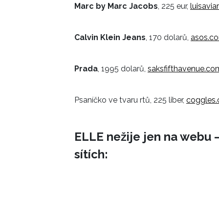
Marc by Marc Jacobs
, 225 eur,
luisavi
Calvin Klein Jeans
, 170 dolarů,
asos.c
Prada
, 1995 dolarů,
saksfifthavenue.co
Psaníčko ve tvaru rtů, 225 liber,
coggles
ELLE nežije jen na webu –
sítích: