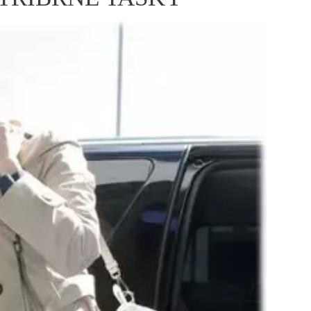
ÁSKA A SEX
ELLEPHORIA
ELLE STOR
ingles
y a on
ex
vatba
OME
NEWSLETTER