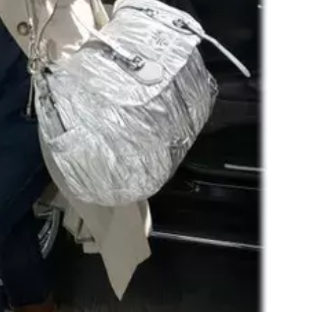
Přihlášením k newsletteru souhlasíte s
Obcho
společnosti BurdaMedia Extra s.r.o.
a potv
Zásadami ochrany soukromí
- BurdaMedia E
pracovat zejména k organizaci a vyhodnocení 
Chcete navíc dostávat i další zajímavé a exkluz
Pokud souhlasíte se zpracováním údajů k tom
soukromí BurdaMedia Extra s.r.o.
, zaškrtnět