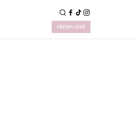
PŘEDPLATNÉ
VÍCE
Y
CELEBRITY
Novinky
Styl slavných
Rozhovory
ie