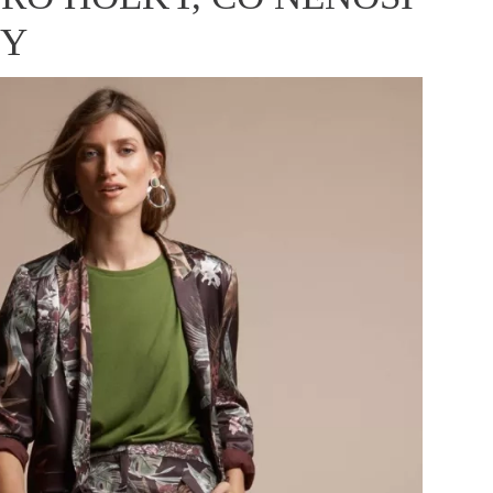
ÁSKA A SEX
ELLEPHORIA
ELLE STOR
VY
ingles
y a on
ex
vatba
OME
NEWSLETTER