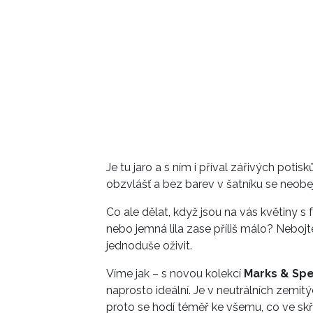
Je tu jaro a s ním i příval zářivých poti
obzvlášť a bez barev v šatníku se neobe
Co ale dělat, když jsou na vás květiny
nebo jemná lila zase příliš málo? Nebojte
jednoduše oživit.
Víme jak – s novou kolekcí
Marks & Spe
naprosto ideální. Je v neutrálních zemitý
proto se hodí téměř ke všemu, co ve skřín