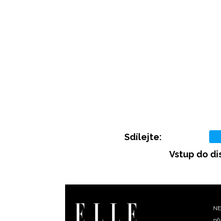
Sdílejte:
Vstup do di
F
NE