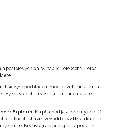
sků a pastelových barev napříč kolekcemi. Letos
jdete.
 s fuchsiovým podkladem moc a světlounká žlutá
, i vy si vyberete a vaší skříň na jaro můžete
ncer Explorer
. Na přechod jara ze zimy je totiž
ch odstínech, kterým vévodí barvy lilku a khaki, a
i již máte. Nechybí ji ani punc jara, v podobě