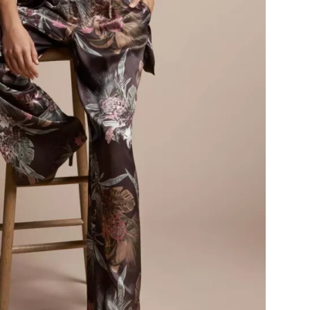
Přihlášením k newsletteru souhlasíte s
Obcho
společnosti BurdaMedia Extra s.r.o.
a potv
Zásadami ochrany soukromí
- BurdaMedia E
pracovat zejména k organizaci a vyhodnocení 
Chcete navíc dostávat i další zajímavé a exkluz
Pokud souhlasíte se zpracováním údajů k tom
soukromí BurdaMedia Extra s.r.o.
, zaškrtnět