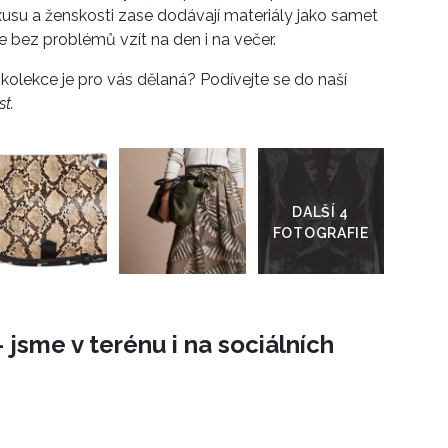
usu a ženskosti zase dodávají materiály jako samet
e bez problémů vzít na den i na večer.
kolekce je pro vás dělaná? Podívejte se do naší
st.
Přejít
do
galerie
 jsme v terénu i na sociálních