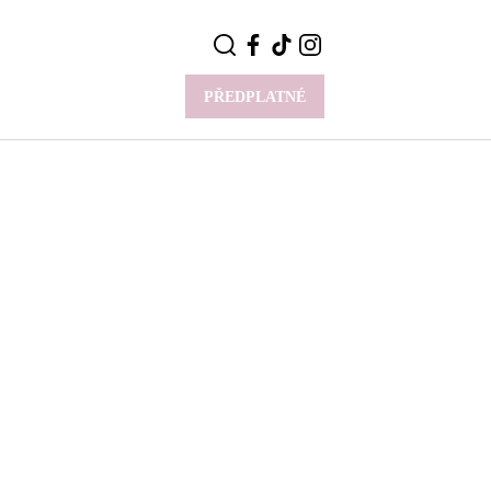
PŘEDPLATNÉ
VÍCE
Y
CELEBRITY
Novinky
Styl slavných
Rozhovory
ie