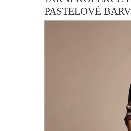
ELLE BEAUTY LOUNGE
L
PASTELOVÉ BAR
S
V
S
S
ELLE DECORATION
H
INFORMACE
REDAKCE