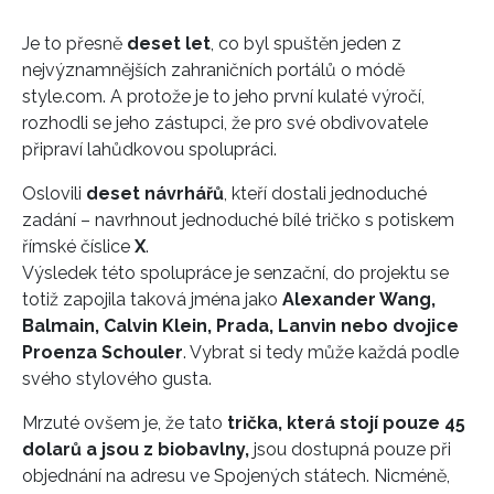
Je to přesně
deset let
, co byl spuštěn jeden z
nejvýznamnějších zahraničních portálů o módě
style.com. A protože je to jeho první kulaté výročí,
rozhodli se jeho zástupci, že pro své obdivovatele
připraví lahůdkovou spolupráci.
Oslovili
deset návrhářů
, kteří dostali jednoduché
zadání – navrhnout jednoduché bílé tričko s potiskem
římské číslice
X
.
Výsledek této spolupráce je senzační, do projektu se
totiž zapojila taková jména jako
Alexander Wang,
Balmain, Calvin Klein, Prada, Lanvin nebo dvojice
Proenza Schouler
. Vybrat si tedy může každá podle
svého stylového gusta.
Mrzuté ovšem je, že tato
trička, která stojí pouze 45
dolarů a jsou z biobavlny,
jsou dostupná pouze při
objednání na adresu ve Spojených státech. Nicméně,