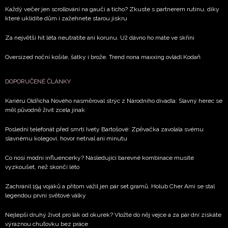
Každý večer jen scrollování na gauči a ticho? Zkuste s partnerem rutinu, díky
které uklidíte dům i zažehnete starou jiskru
Za největší hit léta neutratíte ani korunu. Už dávno ho máte ve skříni
Oversized noční košile, šátky i brože. Trend nona maxxing ovládl Kodaň
DOPORUČENÉ ČLÁNKY
Kariéru Oldřicha Nového nasměroval strýc z Národního divadla: Slavný herec se
měl původně živit zcela jinak
Poslední telefonát před smrtí Ivety Bartošové: Zpěvačka zavolala svému
slavnému kolegovi, hovor netrval ani minutu
Co nosí módní influencerky? Následující barevné kombinace musíte
vyzkoušet, než skončí léto
Zachránil 194 vojáků a přitom vážil jen pár set gramů. Holub Cher Ami se stal
legendou první světové války
Nejlepší druhý život pro lák od okurek? Vložte do něj vejce a za pár dní získáte
výraznou chuťovku bez práce