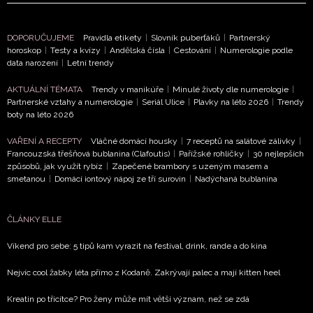
DOPORUČUJEME
Pravidla etikety
|
Slovník puberťáků
|
Partnerský
horoskop
|
Testy a kvízy
|
Andělská čísla
|
Cestování
|
Numerologie podle
data narození
|
Letní trendy
NEWSLETTER
AKTUÁLNÍ TÉMATA
Trendy v manikúře
|
Minulé životy dle numerologie
|
Partnerské vztahy a numerologie
|
Seriál Ulice
|
Plavky na léto 2026
|
Trendy
ODESLAT
boty na léto 2026
VAŘENÍ A RECEPTY
Vláčné domácí housky
|
7 receptů na salátové zálivky
|
Přihlášením k newsletteru souhlasíte s
Obchodními
Francouzská třešňová bublanina (Clafoutis)
|
Pařížské rohlíčky
|
30 nejlepších
podmínkami společnosti BurdaMedia Extra s.r.o.
a
způsobů, jak využít rybíz
|
Zapečené brambory s uzeným masem a
smetanou
|
Domácí iontový nápoj ze tří surovin
|
Nadýchaná bublanina
potvrzujete, že jste se seznámili se
Zásadami
ochrany soukromí
- BurdaMedia Extra s.r.o. bude s
Vašimi údaji pracovat zejména k organizaci a
ČLÁNKY ELLE
vyhodnocení akce a zasílání novinek.
Víkend pro sebe: 5 tipů kam vyrazit na festival, drink, rande a do kina
Chcete navíc dostávat i další zajímavé a exkluzivní
Nejvíc cool žabky léta přímo z Kodaně. Zakrývají palec a mají kitten heel
informace od našich partnerů? Pokud souhlasíte se
zpracováním údajů k tomuto účelu podle
Zásad ochrany
Kreatin po třicítce? Pro ženy může mít větší význam, než se zdá
soukromí BurdaMedia Extra s.r.o.
, zaškrtněte toto pole.