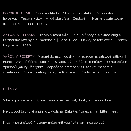
DOPORUČUJEME
Pravidla etikety
|
Slovník puberťáků
|
Partnerský
horoskop
|
Testy a kvízy
|
Andělská čísla
|
Cestování
|
Numerologie podle
data narození
|
Letní trendy
NEWSLETTER
AKTUÁLNÍ TÉMATA
Trendy v manikúře
|
Minulé životy dle numerologie
|
Partnerské vztahy a numerologie
|
Seriál Ulice
|
Plavky na léto 2026
|
Trendy
boty na léto 2026
ODESLAT
VAŘENÍ A RECEPTY
Vláčné domácí housky
|
7 receptů na salátové zálivky
|
Přihlášením k newsletteru souhlasíte s
Obchodními
Francouzská třešňová bublanina (Clafoutis)
|
Pařížské rohlíčky
|
30 nejlepších
způsobů, jak využít rybíz
|
Zapečené brambory s uzeným masem a
podmínkami společnosti BurdaMedia Extra s.r.o.
a
smetanou
|
Domácí iontový nápoj ze tří surovin
|
Nadýchaná bublanina
potvrzujete, že jste se seznámili se
Zásadami
ochrany soukromí
- BurdaMedia Extra s.r.o. bude s
Vašimi údaji pracovat zejména k organizaci a
ČLÁNKY ELLE
vyhodnocení akce a zasílání novinek.
Víkend pro sebe: 5 tipů kam vyrazit na festival, drink, rande a do kina
Chcete navíc dostávat i další zajímavé a exkluzivní
Nejvíc cool žabky léta přímo z Kodaně. Zakrývají palec a mají kitten heel
informace od našich partnerů? Pokud souhlasíte se
zpracováním údajů k tomuto účelu podle
Zásad ochrany
Kreatin po třicítce? Pro ženy může mít větší význam, než se zdá
soukromí BurdaMedia Extra s.r.o.
, zaškrtněte toto pole.