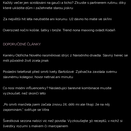
Každý večer jen scrollování na gauči a ticho? Zkuste s partnerem rutinu, díky
které uklidíte dům i zažehnete starou jiskru
Za největší hit léta neutratíte ani korunu. Už dávno ho máte ve skříni
Oversized noční košile, šátky i brože. Trend nona maxxing ovládl Kodaň
DOPORUČENÉ ČLÁNKY
Kariéru Oldřicha Nového nasměroval strýc z Národního divadla: Slavný herec se
měl původně živit zcela jinak
Poslední telefonát před smrtí Ivety Bartošové: Zpěvačka zavolala svému
slavnému kolegovi, hovor netrval ani minutu
Co nosí módní influencerky? Následující barevné kombinace musíte
vyzkoušet, než skončí léto
„Po smrti manžela jsem začala znovu žít, děti mi ale říkají, že na něj
zapomínám,“ svěřuje se Věra
Švestková sezona nabízí víc než povidla. Vyzkoušejte 30 receptů, v nichž si
švestky rozumí s mákem či marcipánem