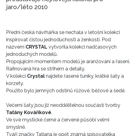
jaro/léto 2010
Přední česká návrhářka se nechala v letošní kolekci
inspirovat čistou jednoduchostí a ženkostí. Pod
názvem
CRYSTAL
vytvořila kolekci nadčasových
jednoduchých modelů.
Propojujícím momentem modelů je aranžování a řasení.
Rafinovaná hra se střihem a detaily.
V kolekci
Crystal
najdete řasené tuniky, krátké šaty a
korzety.
Použito bylo jemných odstínů růžové, béžové a šedé.
Večerní šaty jsou již neoddělitelnou součástí tvorby
Taťány Kováříkové
.
Ve své mystické černé a červené působí velmi
smyslně.
Tváří značky Tatiana je opět známá spisovatelka