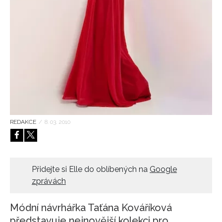
HOME
REDAKCE
/
8. 03. 2010
Přidejte si Elle do oblíbených na
Google
zprávách
Módní návrhářka Taťána Kováříková
představuje nejnovější kolekci pro