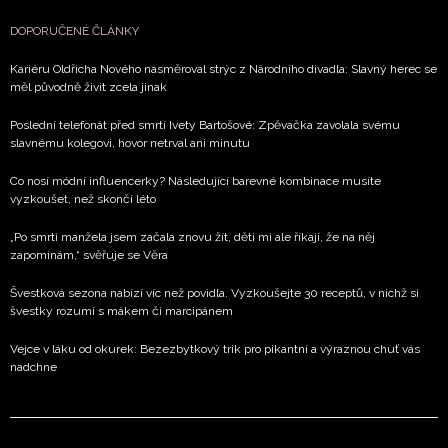
DOPORUČENÉ ČLÁNKY
Kariéru Oldřicha Nového nasměroval strýc z Národního divadla: Slavný herec se
měl původně živit zcela jinak
Poslední telefonát před smrtí Ivety Bartošové: Zpěvačka zavolala svému
slavnému kolegovi, hovor netrval ani minutu
Co nosí módní influencerky? Následující barevné kombinace musíte
vyzkoušet, než skončí léto
„Po smrti manžela jsem začala znovu žít, děti mi ale říkají, že na něj
zapomínám,“ svěřuje se Věra
Švestková sezona nabízí víc než povidla. Vyzkoušejte 30 receptů, v nichž si
švestky rozumí s mákem či marcipánem
Vejce v láku od okurek: Bezezbytkový trik pro pikantní a výraznou chuť vás
nadchne