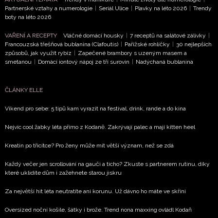
NEWSLETTER
Partnerské vztahy a numerologie
|
Seriál Ulice
|
Plavky na léto 2026
|
Trendy
boty na léto 2026
ODESLAT
VAŘENÍ A RECEPTY
Vláčné domácí housky
|
7 receptů na salátové zálivky
|
Francouzská třešňová bublanina (Clafoutis)
|
Pařížské rohlíčky
|
30 nejlepších
způsobů, jak využít rybíz
|
Zapečené brambory s uzeným masem a
Přihlášením k newsletteru souhlasíte s
Obchodními
smetanou
|
Domácí iontový nápoj ze tří surovin
|
Nadýchaná bublanina
podmínkami společnosti BurdaMedia Extra s.r.o.
a
potvrzujete, že jste se seznámili se
Zásadami
ČLÁNKY ELLE
ochrany soukromí
- BurdaMedia Extra s.r.o. bude s
Vašimi údaji pracovat zejména k organizaci a
Víkend pro sebe: 5 tipů kam vyrazit na festival, drink, rande a do kina
vyhodnocení akce a zasílání novinek.
Nejvíc cool žabky léta přímo z Kodaně. Zakrývají palec a mají kitten heel
Chcete navíc dostávat i další zajímavé a exkluzivní
informace od našich partnerů? Pokud souhlasíte se
Kreatin po třicítce? Pro ženy může mít větší význam, než se zdá
zpracováním údajů k tomuto účelu podle
Zásad ochrany
Každý večer jen scrollování na gauči a ticho? Zkuste s partnerem rutinu, díky
soukromí BurdaMedia Extra s.r.o.
, zaškrtněte toto pole.
které uklidíte dům i zažehnete starou jiskru
Za největší hit léta neutratíte ani korunu. Už dávno ho máte ve skříni
Oversized noční košile, šátky i brože. Trend nona maxxing ovládl Kodaň