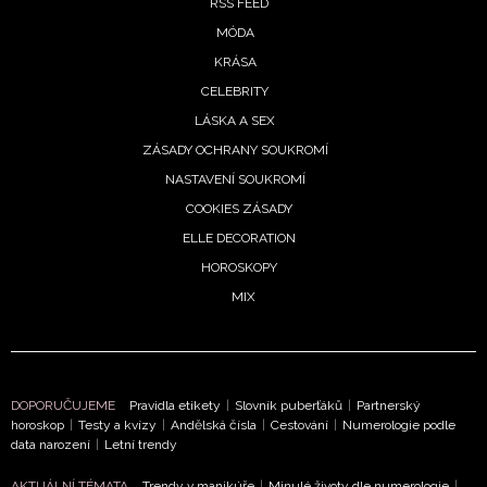
RSS FEED
MÓDA
KRÁSA
CELEBRITY
LÁSKA A SEX
ZÁSADY OCHRANY SOUKROMÍ
NASTAVENÍ SOUKROMÍ
COOKIES ZÁSADY
ELLE DECORATION
HOROSKOPY
MIX
DOPORUČUJEME
Pravidla etikety
|
Slovník puberťáků
|
Partnerský
horoskop
|
Testy a kvízy
|
Andělská čísla
|
Cestování
|
Numerologie podle
data narození
|
Letní trendy
AKTUÁLNÍ TÉMATA
Trendy v manikúře
|
Minulé životy dle numerologie
|