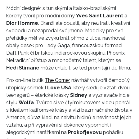
Módní designér s tuniskými a italsko-brazilskými
kořeny tvořil pro módní domy
Yves Saint Laurent
a
Dior Homme
. Branži ale opustil, aby neztratil kreativní
svobodu a nezaprodal své jméno. Modelky pro své
přehlídky měl ve zvyku brát přímo z ulice, navrhoval
obaly desek pro Lady Gaga, francouzskou formaci
Daft Punk či britskou indierockovou skupinu Phoenix.
Netradiční přístup a mnohočetný talent, kterým se
Hedi Slimane
může chlubit, se teď promítají i do filmu.
Pro on-line butik
The Corner
návrhář vytvořil černobílý
utopický snímek
I Love USA
, který sleduje vztah dvou
teenagerů – éterické krásky
Sidney
a vyznavače indie
stylu
Wolfa
. Tvůrce si ve čtyřminutovém videu pohrál
s ideálem kalifornské krásy a vizí bezmračného života v
Americe, důraz kladl na naivitu hrdinů a nevinnost jejich
vztahu, a při vyprávění si dokonce vypomohl i
alegorickými narážkami na
Prokofjevovu
pohádku