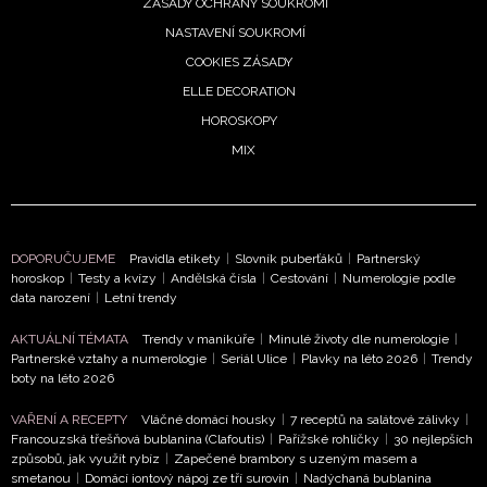
ZÁSADY OCHRANY SOUKROMÍ
NASTAVENÍ SOUKROMÍ
COOKIES ZÁSADY
ELLE DECORATION
HOROSKOPY
MIX
NEWSLETTER
DOPORUČUJEME
Pravidla etikety
|
Slovník puberťáků
|
Partnerský
horoskop
|
Testy a kvízy
|
Andělská čísla
|
Cestování
|
Numerologie podle
data narození
|
Letní trendy
ODESLAT
AKTUÁLNÍ TÉMATA
Trendy v manikúře
|
Minulé životy dle numerologie
|
Partnerské vztahy a numerologie
|
Seriál Ulice
|
Plavky na léto 2026
|
Trendy
Přihlášením k newsletteru souhlasíte s
Obchodními
boty na léto 2026
podmínkami společnosti BurdaMedia Extra s.r.o.
a
VAŘENÍ A RECEPTY
Vláčné domácí housky
|
7 receptů na salátové zálivky
|
potvrzujete, že jste se seznámili se
Zásadami ochrany
Francouzská třešňová bublanina (Clafoutis)
|
Pařížské rohlíčky
|
30 nejlepších
soukromí
- BurdaMedia Extra s.r.o. bude s Vašimi údaji
způsobů, jak využít rybíz
|
Zapečené brambory s uzeným masem a
pracovat zejména k organizaci a vyhodnocení akce a zasíl
smetanou
|
Domácí iontový nápoj ze tří surovin
|
Nadýchaná bublanina