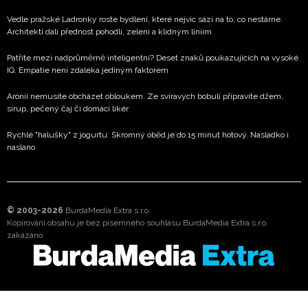
Vedle pražské Ladronky roste bydlení, které nejvíc sází na to, co nestárne.
Architekti dali přednost pohodlí, zeleni a klidným liniím
Patříte mezi nadprůměrně inteligentní? Deset znaků poukazujících na vysoké
IQ. Empatie není zdaleka jediným faktorem
Arónii nemusíte obcházet obloukem. Ze svíravých bobulí připravíte džem,
sirup, pečený čaj či domácí likér
Rychlé "halušky" z jogurtu: Skromný oběd je do 15 minut hotový. Nasladko i
naslano
© 2003-2026
BurdaMedia Extra s.r.o.
Kopírování obsahu je bez písemného souhlasu BurdaMedia Extra s.r.o.
zakázáno