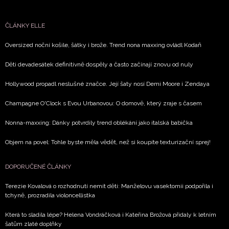
novinek.
ČLÁNKY ELLE
Chcete navíc dostávat i další zajímavé a exkluzivní informace
našich partnerů? Pokud souhlasíte se zpracováním údajů k t
Oversized noční košile, šátky i brože. Trend nona maxxing ovládl Kodaň
účelu podle
Zásad ochrany soukromí BurdaMedia Extra s.
zaškrtněte toto pole.
Děti devadesátek definitivně dospěly a často začínají znovu od nuly
Hollywood propadl neslušné značce. Její šaty nosí Demi Moore i Zendaya
Champagne O'Clock s Evou Urbanovou: O domově, který zraje s časem
Nonna-maxxing: Dánky potvrdily trend oblékání jako italská babička
Objem na povel: Tohle byste měla vědět, než si koupíte texturizační sprej!
DOPORUČENÉ ČLÁNKY
Terezie Kovalová o rozhodnutí nemít děti: Manželovu vasektomii podpořila i
tchyně, prozradila violoncellistka
Která to sladila lépe? Helena Vondráčková i Kateřina Brožová přidaly k letním
šatům zlaté doplňky