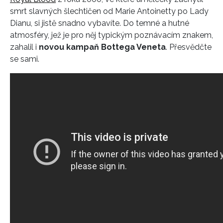
smrt slavných šlechtičen od Marie Antoinetty po Lady
Dianu, si jistě snadno vybavíte. Do temné a hutné
atmosféry, jež je pro něj typickým poznávacím znakem,
zahalil i
novou kampaň Bottega Veneta
. Přesvědčte
se sami.