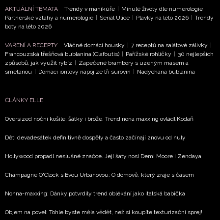
AKTUÁLNÍ TÉMATA
Trendy v manikúře
|
Minulé životy dle numerologie
|
Partnerské vztahy a numerologie
|
Seriál Ulice
|
Plavky na léto 2026
|
Trendy
NEWSLETTER
boty na léto 2026
VAŘENÍ A RECEPTY
Vláčné domácí housky
|
7 receptů na salátové zálivky
|
Francouzská třešňová bublanina (Clafoutis)
|
Pařížské rohlíčky
|
30 nejlepších
způsobů, jak využít rybíz
|
Zapečené brambory s uzeným masem a
smetanou
|
Domácí iontový nápoj ze tří surovin
|
Nadýchaná bublanina
Přihlášením k newsletteru souhlasíte s
Obchodními pod
společnosti BurdaMedia Extra s.r.o.
a potvrzujete, že j
se
Zásadami ochrany soukromí
- BurdaMedia Extra s.r.
ČLÁNKY ELLE
údaji pracovat zejména k organizaci a vyhodnocení akce a 
Oversized noční košile, šátky i brože. Trend nona maxxing ovládl Kodaň
novinek.
Děti devadesátek definitivně dospěly a často začínají znovu od nuly
Chcete navíc dostávat i další zajímavé a exkluzivní informace
partnerů? Pokud souhlasíte se zpracováním údajů k tomuto ú
Hollywood propadl neslušné značce. Její šaty nosí Demi Moore i Zendaya
Zásad ochrany soukromí BurdaMedia Extra s.r.o.
, zaškrtn
Champagne O'Clock s Evou Urbanovou: O domově, který zraje s časem
Nonna-maxxing: Dánky potvrdily trend oblékání jako italská babička
Objem na povel: Tohle byste měla vědět, než si koupíte texturizační sprej!