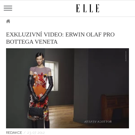
měsíce
Street
Kulturní
style
Péče
tipy
Sluneční
Přejít
o
Módní
Dekor
ELLE.CZ
tělo
Partnerský
k
MÓDA
přehlídky
a
Cestování
EXKLUZIVNÍ VIDEO: ERWIN OLAF PRO
hlavnímu
Čínský
KRÁSA
pleť
BOTTEGA VENETA
obsahu
Technologie
Keltský
Novinky
LIFESTYLE
Empowerment
Indiánský
Styl
HOROSKOPY
Numerologie
Singles
slavných
Vy a
CELEBRITY
Rozhovory
on
ELLE BEAUTY LOUNGE
Sex
LÁSKA A SEX
Svatba
ELLEPHORIA
ELLE STORIES
ELLE WOMEN AWARDS
REDAKCE
/
23. 07. 2012
ELLE DECORATION