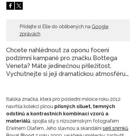
HOME
Přidejte si Elle do oblíbených na
Google
zprávách
Chcete nahlédnout za oponu focení
podzimní kampaně pro značku Bottega
Veneta? Máte jedinečnou příležitost.
Vychutnejte si její dramatickou atmosféru…
Italská značka, která pro poslední měsíce roku 2012
navrhla kolekci plnou
přísných siluet, temných
odstínů a kontrastních kombinací vzorů a
materiálů
, spojila síly s nizozemským fotografem
Erwinem Olafem. Jeho slavnou a skandální
sérii snímků
Royal Blood
z roku 2000, ve které umělecky zachytil