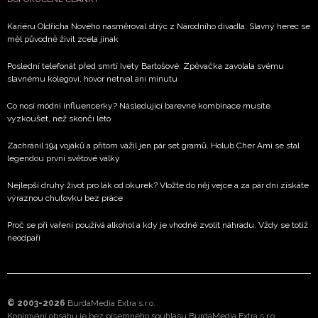
Kariéru Oldřicha Nového nasměroval strýc z Národního divadla: Slavný herec se
měl původně živit zcela jinak
Poslední telefonát před smrtí Ivety Bartošové: Zpěvačka zavolala svému
slavnému kolegovi, hovor netrval ani minutu
Co nosí módní influencerky? Následující barevné kombinace musíte
vyzkoušet, než skončí léto
Zachránil 194 vojáků a přitom vážil jen pár set gramů. Holub Cher Ami se stal
legendou první světové války
Nejlepší druhý život pro lák od okurek? Vložte do něj vejce a za pár dní získáte
výraznou chuťovku bez práce
Proč se při vaření používá alkohol a kdy je vhodné zvolit náhradu. Vždy se totiž
neodpaří
© 2003-2026
BurdaMedia Extra s.r.o.
Kopírování obsahu je bez písemného souhlasu BurdaMedia Extra s.r.o.