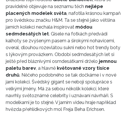
pravidelně objevuje na seznamu těch
nejlépe
placených modelek světa
, nafotila krásnou kampaň
pro švédskou značku H&M. Ta se stejně jako většina
jarních kolekcí nechala inspirovat
módou
sedmdesátých let
. Gisele na fotkách předvádí
kalhoty se zvýšeným pasem a širokými nohavicemi,
overal, dlouhou rozevlátou sukni nebo hot trendy boty
s lýkovým provázkem. Období sedmdesátých let si
ještě před bláznivými osmdesátkami drželo
jemnou
paletu barev
, a hlavně
květované vzory tisíce
druhů
. Něčeho podobného se tak dočkáme i v nové
jarní kolekci. Švédský gigant se nebojí spolupráce s
velkými jmény. Má za sebou několik kolekcí, které
navrhly světoznámé celebrity i uznávaní návrháři. S
modelkami je to stejné. V jarním videu hraje například
hvězda přehlídkových mol Freja Beha Erichsen.