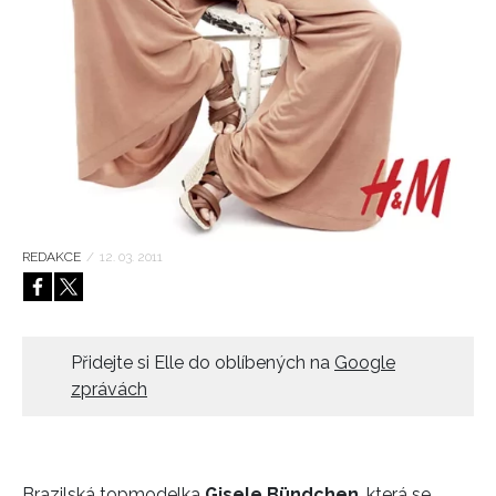
HOME
REDAKCE
/
12. 03. 2011
Přidejte si Elle do oblíbených na
Google
zprávách
Brazilská topmodelka
Gisele Bündchen
, která se