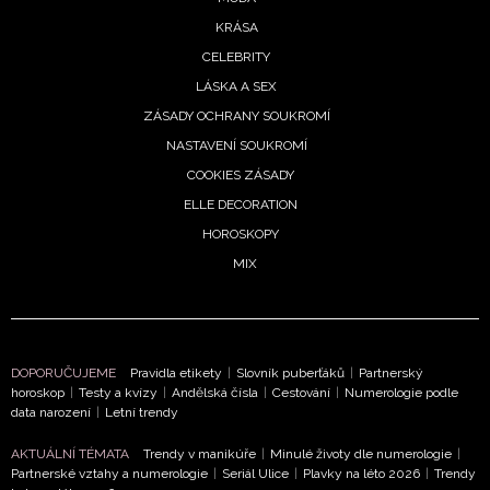
KRÁSA
CELEBRITY
LÁSKA A SEX
ZÁSADY OCHRANY SOUKROMÍ
NASTAVENÍ SOUKROMÍ
COOKIES ZÁSADY
ELLE DECORATION
HOROSKOPY
MIX
DOPORUČUJEME
Pravidla etikety
|
Slovník puberťáků
|
Partnerský
horoskop
|
Testy a kvízy
|
Andělská čísla
|
Cestování
|
Numerologie podle
data narození
|
Letní trendy
AKTUÁLNÍ TÉMATA
Trendy v manikúře
|
Minulé životy dle numerologie
|
Partnerské vztahy a numerologie
|
Seriál Ulice
|
Plavky na léto 2026
|
Trendy
NEWSLETTER