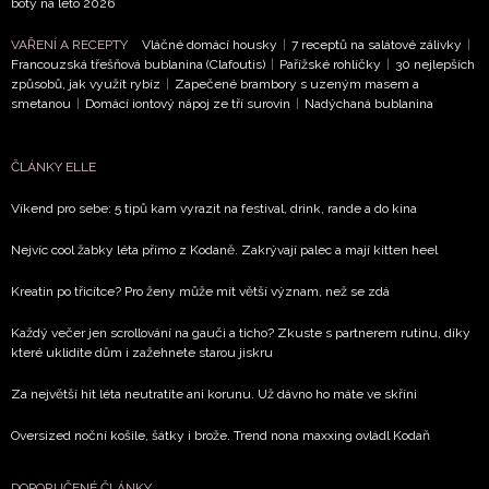
boty na léto 2026
VAŘENÍ A RECEPTY
Vláčné domácí housky
|
7 receptů na salátové zálivky
|
ODESLAT
Francouzská třešňová bublanina (Clafoutis)
|
Pařížské rohlíčky
|
30 nejlepších
způsobů, jak využít rybíz
|
Zapečené brambory s uzeným masem a
Přihlášením k newsletteru souhlasíte s
Obchodními
smetanou
|
Domácí iontový nápoj ze tří surovin
|
Nadýchaná bublanina
podmínkami společnosti BurdaMedia Extra s.r.o.
a
potvrzujete, že jste se seznámili se
Zásadami
ČLÁNKY ELLE
ochrany soukromí
- BurdaMedia Extra s.r.o. bude s
Vašimi údaji pracovat zejména k organizaci a
Víkend pro sebe: 5 tipů kam vyrazit na festival, drink, rande a do kina
vyhodnocení akce a zasílání novinek.
Nejvíc cool žabky léta přímo z Kodaně. Zakrývají palec a mají kitten heel
Chcete navíc dostávat i další zajímavé a exkluzivní
Kreatin po třicítce? Pro ženy může mít větší význam, než se zdá
informace od našich partnerů? Pokud souhlasíte se
zpracováním údajů k tomuto účelu podle
Zásad ochrany
Každý večer jen scrollování na gauči a ticho? Zkuste s partnerem rutinu, díky
soukromí BurdaMedia Extra s.r.o.
, zaškrtněte toto pole.
které uklidíte dům i zažehnete starou jiskru
Za největší hit léta neutratíte ani korunu. Už dávno ho máte ve skříni
Oversized noční košile, šátky i brože. Trend nona maxxing ovládl Kodaň
DOPORUČENÉ ČLÁNKY