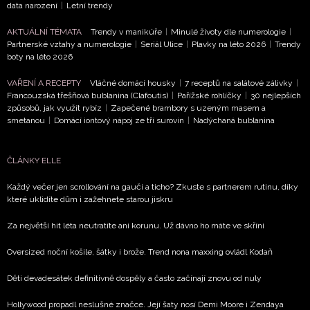
data narození
|
Letní trendy
zpracováním údajů k tomuto účelu podle
Zásad ochrany
soukromí BurdaMedia Extra s.r.o.
, zaškrtněte toto pole.
AKTUÁLNÍ TÉMATA
Trendy v manikúře
|
Minulé životy dle numerologie
|
Partnerské vztahy a numerologie
|
Seriál Ulice
|
Plavky na léto 2026
|
Trendy
boty na léto 2026
VAŘENÍ A RECEPTY
Vláčné domácí housky
|
7 receptů na salátové zálivky
|
Francouzská třešňová bublanina (Clafoutis)
|
Pařížské rohlíčky
|
30 nejlepších
způsobů, jak využít rybíz
|
Zapečené brambory s uzeným masem a
smetanou
|
Domácí iontový nápoj ze tří surovin
|
Nadýchaná bublanina
ČLÁNKY ELLE
Každý večer jen scrollování na gauči a ticho? Zkuste s partnerem rutinu, díky
které uklidíte dům i zažehnete starou jiskru
Za největší hit léta neutratíte ani korunu. Už dávno ho máte ve skříni
Oversized noční košile, šátky i brože. Trend nona maxxing ovládl Kodaň
Děti devadesátek definitivně dospěly a často začínají znovu od nuly
Hollywood propadl neslušné značce. Její šaty nosí Demi Moore i Zendaya