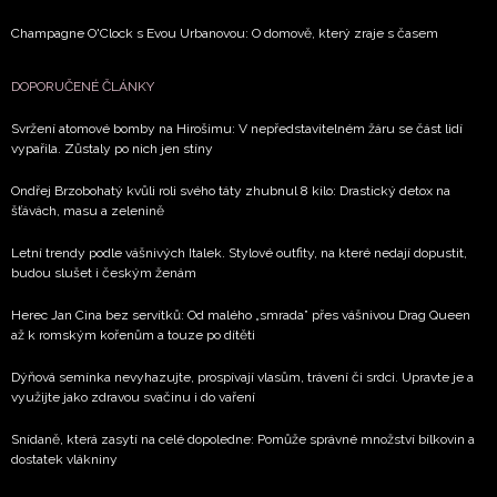
Champagne O'Clock s Evou Urbanovou: O domově, který zraje s časem
DOPORUČENÉ ČLÁNKY
Svržení atomové bomby na Hirošimu: V nepředstavitelném žáru se část lidí
vypařila. Zůstaly po nich jen stíny
Ondřej Brzobohatý kvůli roli svého táty zhubnul 8 kilo: Drastický detox na
šťávách, masu a zelenině
Letní trendy podle vášnivých Italek. Stylové outfity, na které nedají dopustit,
budou slušet i českým ženám
Herec Jan Cina bez servítků: Od malého „smrada” přes vášnivou Drag Queen
až k romským kořenům a touze po dítěti
Dýňová semínka nevyhazujte, prospívají vlasům, trávení či srdci. Upravte je a
využijte jako zdravou svačinu i do vaření
Snídaně, která zasytí na celé dopoledne: Pomůže správné množství bílkovin a
dostatek vlákniny