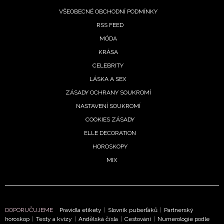
VŠEOBECNÉ OBCHODNÍ PODMÍNKY
RSS FEED
MÓDA
KRÁSA
CELEBRITY
LÁSKA A SEX
NEWSLETTER
ZÁSADY OCHRANY SOUKROMÍ
NASTAVENÍ SOUKROMÍ
ODESLAT
COOKIES ZÁSADY
Přihlášením k newsletteru souhlasíte s
ELLE DECORATION
Obchodními
podmínkami společnosti BurdaMedia Extra s.r.o.
a
HOROSKOPY
potvrzujete, že jste se seznámili se
Zásadami
MIX
ochrany soukromí
- BurdaMedia Extra s.r.o. bude s
Vašimi údaji pracovat zejména k organizaci a
vyhodnocení akce a zasílání novinek.
DOPORUČUJEME
Pravidla etikety
|
Slovník puberťáků
|
Partnerský
Chcete navíc dostávat i další zajímavé a exkluzivní
horoskop
|
Testy a kvízy
|
Andělská čísla
|
Cestování
|
Numerologie podle
informace od našich partnerů? Pokud souhlasíte se