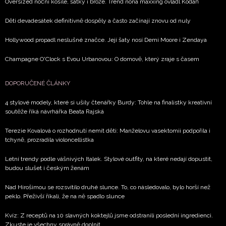
Oversized noční košile, šátky i brože. Trend nona maxxing ovládl Kodaň
podmínkami společnosti BurdaMedia Extra s.r.o.
a
Děti devadesátek definitivně dospěly a často začínají znovu od nuly
potvrzujete, že jste se seznámili se
Zásadami
ochrany soukromí
- BurdaMedia Extra s.r.o. bude s
Hollywood propadl neslušné značce. Její šaty nosí Demi Moore i Zendaya
Vašimi údaji pracovat zejména k organizaci a
vyhodnocení akce a zasílání novinek.
Champagne O'Clock s Evou Urbanovou: O domově, který zraje s časem
Chcete navíc dostávat i další zajímavé a exkluzivní
DOPORUČENÉ ČLÁNKY
informace od našich partnerů? Pokud souhlasíte se
zpracováním údajů k tomuto účelu podle
Zásad ochrany
4 stylové modely, které si ušily čtenářky Burdy: Tohle na finalistky kreativní
soukromí BurdaMedia Extra s.r.o.
, zaškrtněte toto pole.
soutěže říká návrhářka Beata Rajská
Terezie Kovalová o rozhodnutí nemít děti: Manželovu vasektomii podpořila i
tchyně, prozradila violoncellistka
Letní trendy podle vášnivých Italek. Stylové outfity, na které nedají dopustit,
budou slušet i českým ženám
Nad Hirošimou se rozsvítilo druhé slunce. To, co následovalo, bylo horší než
peklo. Přeživší říkali, že na ně spadlo slunce
Kvíz: Z receptů na 10 slavných koktejlů jsme odstranili poslední ingredienci.
Zkuste je všechny správně doplnit