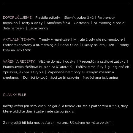
DOPORUČUJEME
Pravidla etikety
|
Slovník puberťáků
|
Partnerský
horoskop
|
Testy a kvízy
|
Andělská čísla
|
Cestování
|
Numerologie podle
data narození
|
Letní trendy
AKTUÁLNÍ TÉMATA
Trendy v manikúře
|
Minulé životy dle numerologie
|
Partnerské vztahy a numerologie
|
Seriál Ulice
|
Plavky na léto 2026
|
Trendy
boty na léto 2026
VAŘENÍ A RECEPTY
Vláčné domácí housky
|
7 receptů na salátové zálivky
|
Francouzská třešňová bublanina (Clafoutis)
|
Pařížské rohlíčky
|
30 nejlepších
způsobů, jak využít rybíz
|
Zapečené brambory s uzeným masem a
smetanou
|
Domácí iontový nápoj ze tří surovin
|
Nadýchaná bublanina
ČLÁNKY ELLE
NEWSLETTER
Každý večer jen scrollování na gauči a ticho? Zkuste s partnerem rutinu, díky
které uklidíte dům i zažehnete starou jiskru
ODESLAT
Za největší hit léta neutratíte ani korunu. Už dávno ho máte ve skříni
Přihlášením k newsletteru souhlasíte s
Obchodními