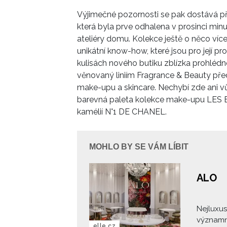
Výjimečné pozornosti se pak dostává př
která byla prve odhalena v prosinci min
ateliéry domu. Kolekce ještě o něco více
unikátní know-how, které jsou pro její pr
kulisách nového butiku zblízka prohlédn
věnovaný liniím Fragrance & Beauty pře
make-upu a skincare. Nechybí zde ani vů
barevná paleta kolekce make-upu LES 
kamélií
N°1 DE CHANEL.
MOHLO BY SE VÁM LÍBIT
ALO
Nejluxus
významn
elle.cz