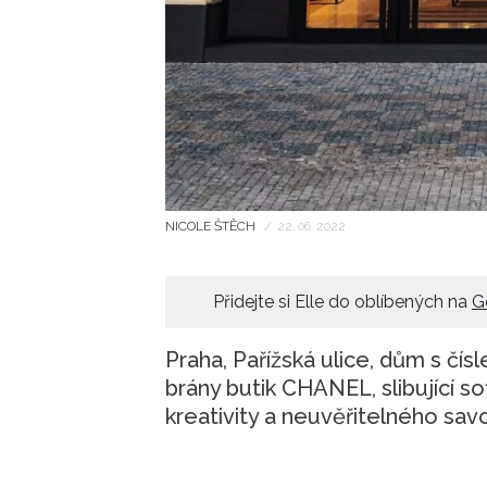
NICOLE ŠTĚCH
/
22. 06. 2022
Přidejte si Elle do oblíbených na
G
Praha, Pařížská ulice, dům s čí
brány butik CHANEL, slibující so
kreativity a neuvěřitelného sa