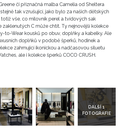
Greene či příznačná malba Camelia od Sheltera
stejně tak vzrušující, jako bylo za našich dětských
 totiž vše, co milovník perel a tvídových sak
klenutých C může chtít. Ty nejnovější kolekce
eady-to-Wear kousků po obuv, doplňky a kabelky. Ale
uxusních doplňků v podobě šperků, hodinek a
 selekce zahrnující ikonickou a nadčasovou siluetu
Watches, ale i kolekce šperků COCO CRUSH.
Přejít
do
galerie