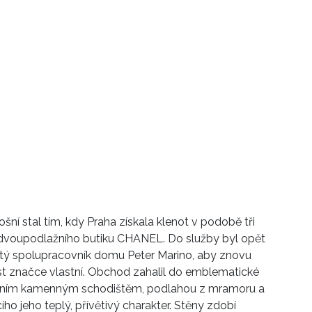
šní stal tím, kdy Praha získala klenot v podobě tři
 dvoupodlažního butiku CHANEL.
Do služby byl opět
etý spolupracovník domu Peter Marino, aby znovu
 značce vlastní. Obchod zahalil do emblematické
álním kamenným schodištěm, podlahou z mramoru a
ho jeho teplý, přívětivý charakter.
S
těny zdobí