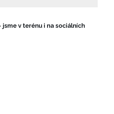
ická značka a výrobce diamantových šperků
vůj butik. Zařadí se tak do plejády významných
h brandů ve sféře klenotnictví, jejími sousedy
ffany & Co., Cartier či Bulgari.
 jsme v terénu i na sociálních