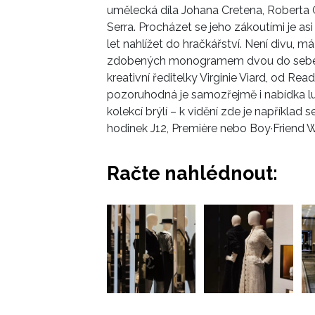
umělecká díla Johana Cretena, Roberta 
Serra.
Procházet se jeho zákoutími je asi 
let nahlížet do
hračkářství. Není divu, má
zdobených monogramem dvou do sebe za
kreativní ředitelky Virginie Viard, od R
pozoruhodná je samozřejmě i nabídka l
kolekcí brýlí – k vidění zde je například
hodinek J12, Première nebo Boy·Friend 
Račte nahlédnout: