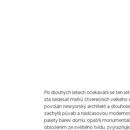
Po dlouhých letech očekávání se ten leto
sta
šedesát metrů čtverečních velkého
povolán newyorský architekt a dlouhol
zachytil půvab a nadčasovou modernost
palety barev domu, opatřil monument
obložením ze světlého tvídu, zvýrazňující