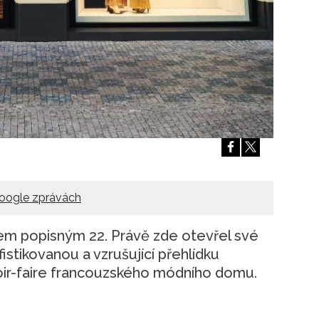
oogle zprávách
slem popisným 22. Právě zde otevřel své
fistikovanou a vzrušující přehlídku
voir-faire francouzského módního domu.