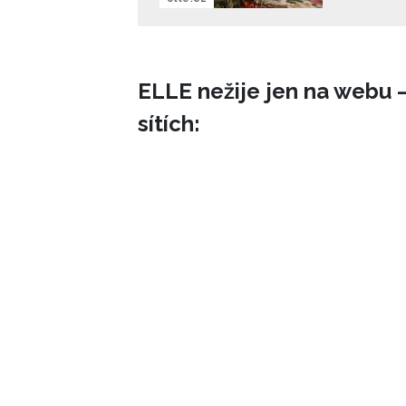
klenotn
otevře s
světovýc
budou Ti
ELLE nežije jen na webu –
sítích: