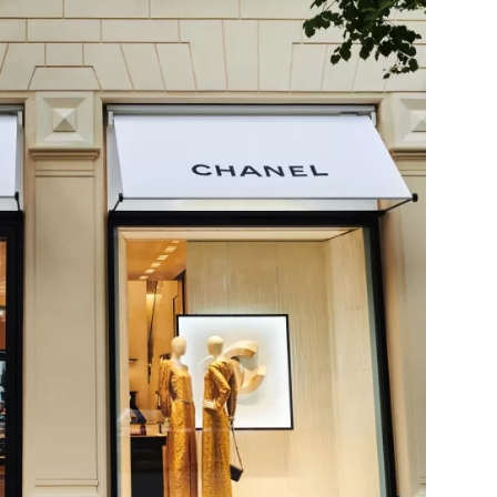
Přihlášením k newsletteru souhlasíte s
Obcho
společnosti BurdaMedia Extra s.r.o.
a potv
Zásadami ochrany soukromí
- BurdaMedia E
pracovat zejména k organizaci a vyhodnocení 
Chcete navíc dostávat i další zajímavé a exkluz
Pokud souhlasíte se zpracováním údajů k tom
soukromí BurdaMedia Extra s.r.o.
, zaškrtnět