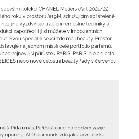
edevším kolekci CHANEL Métiers d’art 2021/22,
ulého roku v prostoru
le
19M, sdružujícím spřátelené
 než jiné vyzdvihuje tradiční řemeslné techniky a
odukci zapotřebí. I ji si můžete v impozantních
out.
Svou speciální sekci zde má i beauty. Prostor
dstavuje na jednom místě celé portfolio parfémů,
bec nejnovější přírůstek PARIS-PARIS, ale ani celá
BEIGES nebo nové celostní beauty řady
s červenou
nější třída u nás, Pařížská ulice, na podzim zažije
ý opening. ALO diamonds zde jako první česká