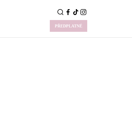
PŘEDPLATNÉ
VÍCE
Y
CELEBRITY
Novinky
Styl slavných
Rozhovory
ie