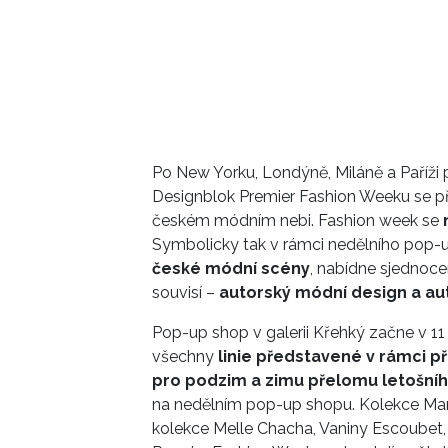
Po New Yorku, Londýně, Miláně a Paříži p
Designblok Premier Fashion Weeku se př
českém módním nebi. Fashion week se
Symbolicky tak v rámci nedělního pop-
české módní scény
, nabídne sjednocen
souvisí –
autorský módní design a au
Pop-up shop v galerii Křehký začne v 1
všechny
linie představené v rámci p
pro podzim a zimu přelomu letošníh
na nedělním pop-up shopu. Kolekce Mart
kolekce Melle Chacha, Vaniny Escoubet