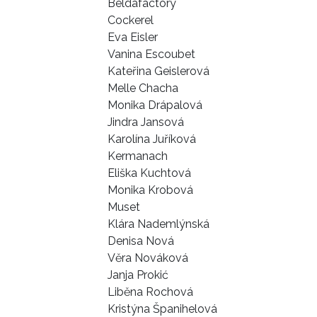
Beldafactory
Cockerel
Eva Eisler
Vanina Escoubet
Kateřina Geislerová
Melle Chacha
Monika Drápalová
Jindra Jansová
Karolína Juříková
Kermanach
Eliška Kuchtová
Monika Krobová
Muset
Klára Nademlýnská
Denisa Nová
Věra Nováková
Janja Prokić
Liběna Rochová
Kristýna Španihelová