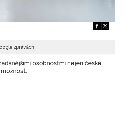
Přihlášením k newsletteru souhlasíte s
Obcho
společnosti BurdaMedia Extra s.r.o.
a potv
Zásadami ochrany soukromí
- BurdaMedia E
pracovat zejména k organizaci a vyhodnocení 
Chcete navíc dostávat i další zajímavé a exkluz
Pokud souhlasíte se zpracováním údajů k tom
oogle zprávách
soukromí BurdaMedia Extra s.r.o.
, zaškrtnět
jnadanějšími osobnostmi nejen české
 možnost.