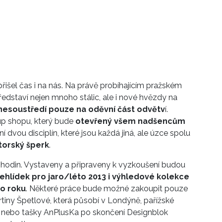
řišel čas i na nás. Na právě probíhajícím pražském
edstaví nejen mnoho stálic, ale i nové hvězdy na
nesoustředí pouze na oděvní část odvětv
í.
up shopu, který bude
otevřený všem nadšencům
í dvou disciplín, které jsou každá jiná, ale úzce spolu
torský šperk
.
1 hodin. Vystaveny a připraveny k vyzkoušení budou
řehlídek pro jaro/léto 2013 i výhledové kolekce
o roku
. Některé práce bude možné zakoupit pouze
iny Špetlové, která působí v Londýně, pařížské
, nebo tašky AnPlusKa po skončení Designblok