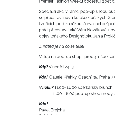
Premier Fashion Weeku odcestují zpět do
Speciální akcí v rámci pop-up shopu bud
se představí nová kolekce loňských Gra
tvořících pod značkou Zorya, nebo šper
práci představí také Věra Nováková, nov
objev loňského Designbloku Janja Prokić
Zkrátka je na co se těšit!
Vstup na pop-up shop i prodejní šperkař
Kdy?
V neděli 24. 3.
Kde?
Galerie Křehký, Osadní 35, Praha 7 
V kolik?
11.00–14.00 šperkařský brunch
11.00–18.00 pop-up shop módy a 
Kdo?
Pavel Brejcha