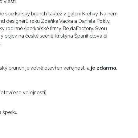
 vlasti.
e šperkařský brunch taktéž v galerii Křehký. Na něm
nd designérů roku Zdeňka Vacka a Daniela Pošty,
ky rodinné šperkařské firmy BeldaFactory. Svou
ý objev na české scéně Kristýna Španihelová či
.
ský brunch je volně otevřen veřejnosti a
je zdarma
.
(otevřeno veřejnosti)
šperku