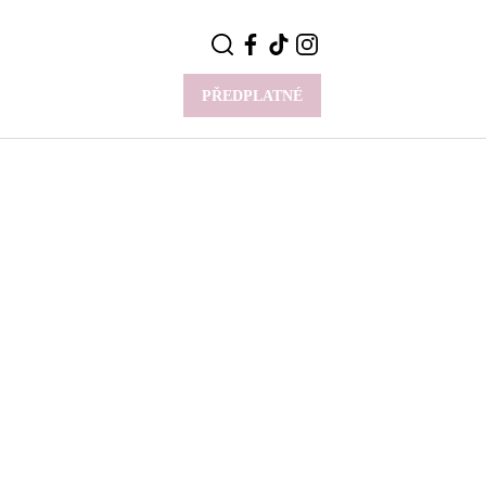
PŘEDPLATNÉ
VÍCE
Y
CELEBRITY
Novinky
Styl slavných
Rozhovory
ie