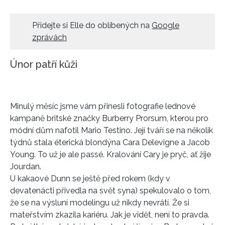
HOME
Přidejte si Elle do oblíbených na
Google
zprávách
Únor patří kůži
Minulý měsíc jsme vám přinesli fotografie lednové
kampaně britské značky Burberry Prorsum, kterou pro
módní dům nafotil Mario Testino. Její tváří se na několik
týdnů stala éterická blondýna Cara Delevigne a Jacob
Young. To už je ale passé. Kralování Cary je pryč, ať žije
Jourdan.
U kakaové Dunn se ještě před rokem (kdy v
devatenácti přivedla na svět syna) spekulovalo o tom,
že se na výsluní modelingu už nikdy nevrátí. Že si
mateřstvím zkazila kariéru. Jak je vidět, není to pravda.