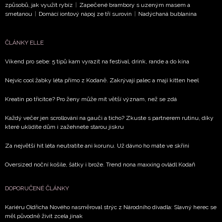
způsobů, jak využít rybíz
|
Zapečené brambory s uzeným masem a
smetanou
|
Domácí iontový nápoj ze tří surovin
|
Nadýchaná bublanina
Přihlášením k newsletteru souhlasíte s
Obchodními
podmínkami společnosti BurdaMedia Extra s.r.o.
a
ČLÁNKY ELLE
potvrzujete, že jste se seznámili se
Zásadami
ochrany soukromí
- BurdaMedia Extra s.r.o. bude s
Víkend pro sebe: 5 tipů kam vyrazit na festival, drink, rande a do kina
Vašimi údaji pracovat zejména k organizaci a
Nejvíc cool žabky léta přímo z Kodaně. Zakrývají palec a mají kitten heel
vyhodnocení akce a zasílání novinek.
Kreatin po třicítce? Pro ženy může mít větší význam, než se zdá
Chcete navíc dostávat i další zajímavé a exkluzivní
informace od našich partnerů? Pokud souhlasíte se
Každý večer jen scrollování na gauči a ticho? Zkuste s partnerem rutinu, díky
zpracováním údajů k tomuto účelu podle
Zásad ochrany
které uklidíte dům i zažehnete starou jiskru
soukromí BurdaMedia Extra s.r.o.
, zaškrtněte toto pole.
Za největší hit léta neutratíte ani korunu. Už dávno ho máte ve skříni
Oversized noční košile, šátky i brože. Trend nona maxxing ovládl Kodaň
DOPORUČENÉ ČLÁNKY
Kariéru Oldřicha Nového nasměroval strýc z Národního divadla: Slavný herec se
měl původně živit zcela jinak