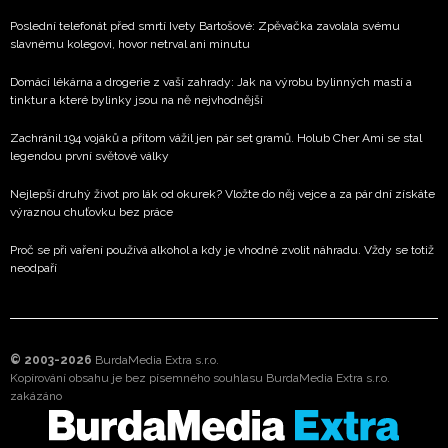
Poslední telefonát před smrtí Ivety Bartošové: Zpěvačka zavolala svému
slavnému kolegovi, hovor netrval ani minutu
Domácí lékárna a drogerie z vaší zahrady: Jak na výrobu bylinných mastí a
tinktur a které bylinky jsou na ně nejvhodnější
Zachránil 194 vojáků a přitom vážil jen pár set gramů. Holub Cher Ami se stal
legendou první světové války
Nejlepší druhý život pro lák od okurek? Vložte do něj vejce a za pár dní získáte
výraznou chuťovku bez práce
Proč se při vaření používá alkohol a kdy je vhodné zvolit náhradu. Vždy se totiž
neodpaří
© 2003-2026
BurdaMedia Extra s.r.o.
Kopírování obsahu je bez písemného souhlasu BurdaMedia Extra s.r.o.
zakázáno