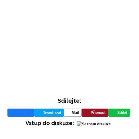
Sdílejte:
Tweetnout
Mail
Připnout
Sdílet
Vstup do diskuze: