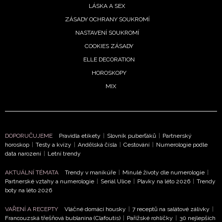
LÁSKA A SEX
ZÁSADY OCHRANY SOUKROMÍ
NASTAVENÍ SOUKROMÍ
COOKIES ZÁSADY
ELLE DECORATION
HOROSKOPY
MIX
DOPORUČUJEME
Pravidla etikety
|
Slovník puberťáků
|
Partnerský
horoskop
|
Testy a kvízy
|
Andělská čísla
|
Cestování
|
Numerologie podle
data narození
|
Letní trendy
AKTUÁLNÍ TÉMATA
Trendy v manikúře
|
Minulé životy dle numerologie
|
Partnerské vztahy a numerologie
|
Seriál Ulice
|
Plavky na léto 2026
|
Trendy
boty na léto 2026
NEWSLETTER
VAŘENÍ A RECEPTY
Vláčné domácí housky
|
7 receptů na salátové zálivky
|
Francouzská třešňová bublanina (Clafoutis)
|
Pařížské rohlíčky
|
30 nejlepších
ODESLAT