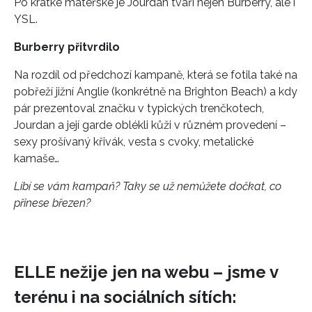
Po krátké mateřské je Jourdan tváří nejen Burberry, ale i
YSL.
Burberry přitvrdilo
Na rozdíl od předchozí kampaně, která se fotila také na
pobřeží jižní Anglie (konkrétně na Brighton Beach) a kdy
pár prezentoval značku v typických trenčkotech,
Jourdan a její garde oblékli kůži v různém provedení –
sexy prošívaný křivák, vesta s cvoky, metalické
kamaše…
Líbí se vám kampaň? Taky se už nemůžete dočkat, co
přinese březen?
ELLE nežije jen na webu – jsme v
terénu i na sociálních sítích: