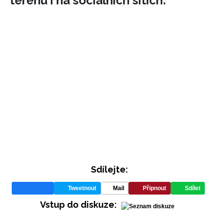
terénu i na sociálních sítích:
INFORMACE
REDAKCE
Sdílejte:
Tweetnout
Mail
Připnout
Sdílet
Vstup do diskuze: