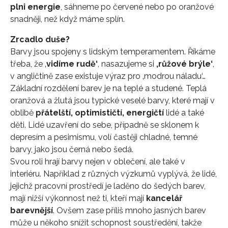
plni energie
, sáhneme po červené nebo po oranžové
snadněji, než když máme splín.
Zrcadlo duše?
Barvy jsou spojeny s lidským temperamentem. Říkáme
třeba, že ‚
vidíme rudě‘
, nasazujeme si
‚růžové brýle‘
,
v angličtině zase existuje výraz pro ‚modrou náladu‘…
Základní rozdělení barev je na teplé a studené. Teplá
oranžová a žlutá jsou typické veselé barvy, které mají v
oblibě
přátelští, optimističtí, energičtí
lidé a také
děti. Lidé uzavření do sebe, případně se sklonem k
depresím a pesimismu, volí častěji chladné, temné
barvy, jako jsou černá nebo šedá.
Svou roli hrají barvy nejen v oblečení, ale také v
interiéru. Například z různých výzkumů vyplývá, že lidé,
jejichž pracovní prostředí je laděno do šedých barev,
mají nižší výkonnost než ti, kteří mají
kancelář
barevnější
. Ovšem zase příliš mnoho jasných barev
může u někoho snížit schopnost soustředění, takže