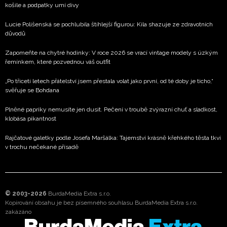
košile a podpatky umí divy
Lucie Polišenská se pochlubila štíhlejší figurou: Kila shazuje ze zdravotních
důvodů
Zapomeňte na chytré hodinky: V roce 2026 se vrací vintage modely s úzkým
řemínkem, které pozvednou váš outfit
„Po třiceti letech přátelství jsem přestala volat jako první, od té doby je ticho,“
svěřuje se Bohdana
Plněné papriky nemusíte jen dusit. Pečení v troubě zvýrazní chuť a sladkost,
klobása pikantnost
Rajčatové galetky podle Josefa Maršálka: Tajemství krásně křehkého těsta tkví
v trochu nečekané přísadě
© 2003-2026
BurdaMedia Extra s.r.o.
Kopírování obsahu je bez písemného souhlasu BurdaMedia Extra s.r.o.
zakázáno