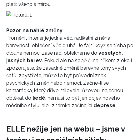
platí: všeho s mírou.
Pozor na náhlé změny
Proměnit interiér je jedna věc, radikální změna
barevnosti oblečení věc druhá. Je fajn, když se třeba po
dlouhé nemoci zase rádi oblékneme do
veselých,
jasných barev.
Pokud ale na sobě či na někom z okolí
zpozorujete, že zásadně změnil barevné tóny svých
šatů, zbystřete, může to být průvodní znak
psychických změn nebo nemoci. Začne-li se
kamarádka, který dříve milovala růžovou, najednou
oblékat do
šedé
, nemusí to být jen objev nového
módního stylu, ale i známka začínající
deprese
.
ELLE nežije jen na webu – jsme v