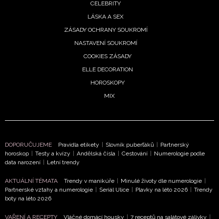
CELEBRITY
LÁSKA A SEX
ZÁSADY OCHRANY SOUKROMÍ
NASTAVENÍ SOUKROMÍ
COOKIES ZÁSADY
ELLE DECORATION
HOROSKOPY
MIX
NEWSLETTER
DOPORUČUJEME
Pravidla etikety
|
Slovník puberťáků
|
Partnerský
horoskop
|
Testy a kvízy
|
Andělská čísla
|
Cestování
|
Numerologie podle
data narození
|
Letní trendy
ODESLAT
AKTUÁLNÍ TÉMATA
Trendy v manikúře
|
Minulé životy dle numerologie
|
Partnerské vztahy a numerologie
|
Seriál Ulice
|
Plavky na léto 2026
|
Trendy
Přihlášením k newsletteru souhlasíte s
Obchodními
boty na léto 2026
podmínkami společnosti BurdaMedia Extra s.r.o.
a
potvrzujete, že jste se seznámili se
Zásadami
VAŘENÍ A RECEPTY
Vláčné domácí housky
|
7 receptů na salátové zálivky
|