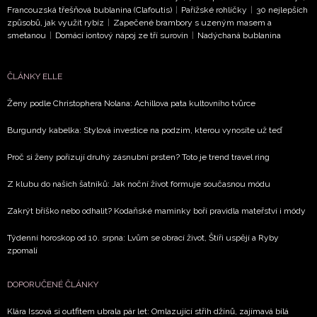
Francouzská třešňová bublanina (Clafoutis)
|
Pařížské rohlíčky
|
30 nejlepších
ochrany soukromí
- BurdaMedia Extra s.r.o. bude s
způsobů, jak využít rybíz
|
Zapečené brambory s uzeným masem a
Vašimi údaji pracovat zejména k organizaci a
smetanou
|
Domácí iontový nápoj ze tří surovin
|
Nadýchaná bublanina
vyhodnocení akce a zasílání novinek.
Chcete navíc dostávat i další zajímavé a exkluzivní
ČLÁNKY ELLE
informace od našich partnerů? Pokud souhlasíte se
Ženy podle Christophera Nolana: Achillova pata kultovního tvůrce
zpracováním údajů k tomuto účelu podle
Zásad ochrany
soukromí BurdaMedia Extra s.r.o.
, zaškrtněte toto pole.
Burgundy kabelka: Stylová investice na podzim, kterou vynosíte už teď
Proč si ženy pořizují druhý zásnubní prsten? Toto je trend travel ring
Z klubu do našich šatníků: Jak noční život formuje současnou módu
Zakrýt bříško nebo odhalit? Kodaňské maminky boří pravidla mateřství i módy
Týdenní horoskop od 10. srpna: Lvům se obrací život, Štíři uspějí a Ryby
zpomalí
DOPORUČENÉ ČLÁNKY
Klára Issová si outfitem ubrala pár let: Omlazující střih džínů, zajímavá bílá