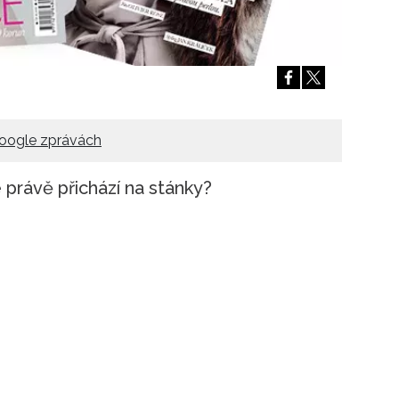
Přihlášením k newsletteru souhlasíte s
Obcho
společnosti BurdaMedia Extra s.r.o.
a potv
Zásadami ochrany soukromí
- BurdaMedia E
pracovat zejména k organizaci a vyhodnocení 
Chcete navíc dostávat i další zajímavé a exkluz
Pokud souhlasíte se zpracováním údajů k tom
oogle zprávách
soukromí BurdaMedia Extra s.r.o.
, zaškrtnět
 právě přichází na stánky?