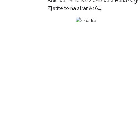
Boková, Petra Nesvačilová a Hana Vagne
Zjistíte to na straně 164.