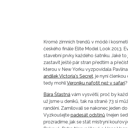
Kromě zimních trendů v módě i kosmetice
českého finále Elite Model Look 2013. E
stavební prvky každého šatníku. Jaké to
zastavit ještě pár stran předtím a přečís
kterou v New Yorku vyzpovídala Pavlína
andílek Victoria's Secret
, je nyní členkou
tedy mohli
Veroniku nafotit než v safari
?
Bára Šťastná
vám vysvětlí, proč by každá
už jsme u deníků, tak na straně 73 si mů
randění. Zamilovali se nakonec jeden 
Vyzkoušejte
padesát odstínů
(nejen šed
prozradíme, jak se stát mistryní kouřový