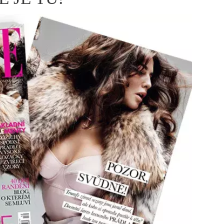
ÁSKA A SEX
ELLEPHORIA
ELLE STOR
ingles
y a on
ex
vatba
OME
NEWSLETTER