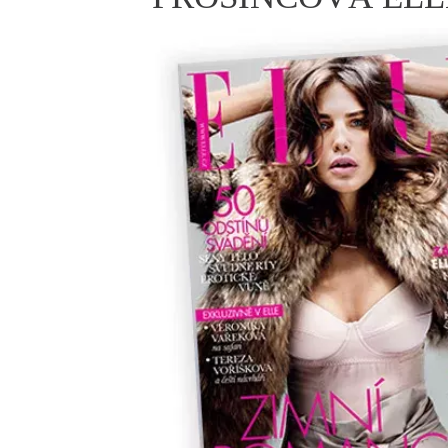
ELLE BEAUTY LOUNGE
L
S
V
S
S
ELLE DECORATION
H
INFORMACE
REDAKCE