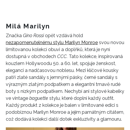
Milá Marilyn
Značka
Gino Rossi
opět vzdává hold
nezapomenutelnému stylu Marilyn Monroe
svou novou
limitovanou kolekcí obuvi a doplňků, která je nyní
dostupná v obchodech
CCC.
Tato kolekce, inspirovaná
kouzlem Hollywoodu 50. a 60. let, spojuje ženskost,
eleganci a nadčasovou noblesu. Mezi klíčové kousky
patří zlaté sandály s jemnými pásky, černé sandály s
výrazným zlatým podpatkem a elegantní tmavě rudé
boty s nízkým podpatkem. Nechybí ani stylové kabelky
ve vintage
baguette
stylu, které doplní každý outfit.
Každý produkt z kolekce je balen v limitované edici s
podobiznou Marilyn Monroe a jejím památným citátem,
což dodává kolekci další dotek exkluzivity a glamouru.