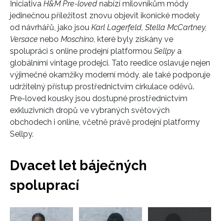
Iniciativa
H&M Pre-loved
nabízí milovníkům módy
jedinečnou příležitost znovu objevit ikonické modely
od návrhářů, jako jsou
Karl Lagerfeld, Stella McCartney,
Versace
nebo
Moschino
, které byly získány ve
spolupráci s online prodejní platformou
Sellpy
a
globálními vintage prodejci. Tato reedice oslavuje nejen
výjimečné okamžiky moderní módy, ale také podporuje
udržitelný přístup prostřednictvím cirkulace oděvů.
Pre-loved kousky jsou dostupné prostřednictvím
exkluzivních dropů ve vybraných světových
obchodech i online, včetně právě prodejní platformy
Sellpy.
Dvacet let báječných
spoluprací
Přejít