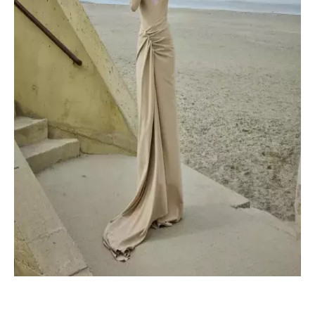
Přihlášením k newsletteru souhlasíte s
Obchodními
podmínkami společnosti BurdaMedia Extra s.r.o.
a
potvrzujete, že jste se seznámili se
Zásadami
ochrany soukromí
- BurdaMedia Extra s.r.o. bude s
Vašimi údaji pracovat zejména k organizaci a
vyhodnocení akce a zasílání novinek.
Chcete navíc dostávat i další zajímavé a exkluzivní
informace od našich partnerů? Pokud souhlasíte se
zpracováním údajů k tomuto účelu podle
Zásad ochrany
soukromí BurdaMedia Extra s.r.o.
, zaškrtněte toto pole.