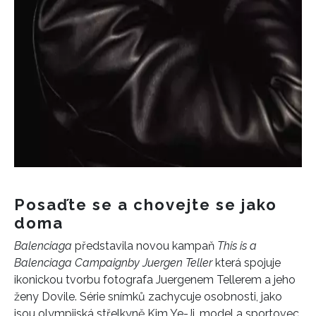
Posaďte se a chovejte se jako
doma
Balenciaga
představila novou kampaň
This is a
Balenciaga Campaign
by Juergen Teller
která spojuje
ikonickou tvorbu fotografa Juergenem Tellerem a jeho
ženy Dovile. Série snímků zachycuje osobnosti, jako
jsou olympijská střelkyně Kim Ye-Ji, model a sportovec