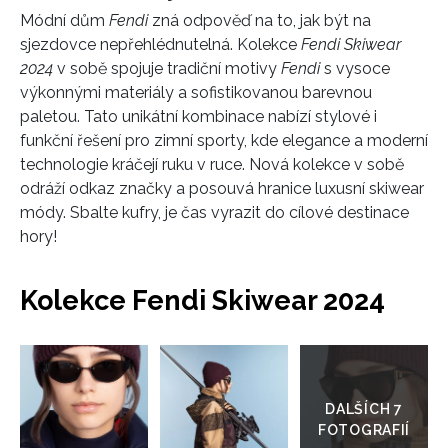
Módní dům
Fendi
zná odpověď na to, jak být na
sjezdovce nepřehlédnutelná. Kolekce
Fendi Skiwear
INFORMACE
2024
v sobě spojuje tradiční motivy
Fendi
s vysoce
výkonnými materiály a sofistikovanou barevnou
REDAKCE
paletou. Tato unikátní kombinace nabízí stylové i
funkční řešení pro zimní sporty, kde elegance a moderní
technologie kráčejí ruku v ruce. Nová kolekce v sobě
odráží odkaz značky a posouvá hranice luxusní skiwear
módy. Sbalte kufry, je čas vyrazit do cílové destinace
hory!
Kolekce Fendi Skiwear 2024
Přejít
do
galerie