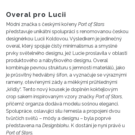
Overal pro Lucii
Módní značka s českými kořeny
Port of Stars
představuje unikátní spolupráci s renomovanou českou
designérkou Lucií Koldovou. Výsledkem je jedinečný
overal, který spojuje čistý minimalismus a smyslné
prvky světelného designu, jež Lucie proslavila v oblasti
produktového a nábytkového designu. Overal
kombinuje pevnou strukturu s jemností materiálů, jako
je průsvitný hedvábný šifon, a vyznačuje se výraznými
rameny, otevřenými zády a měkkými průhlednými
„křídly“. Tento nový kousek je doplněn koktejlovým
crop sakem inspirovaným vzory značky
Port of Stars
,
přičemž organza dodává modelu sošnou eleganci.
Spolupráce, oslavující sílu řemesla a propojení dvou
tvůrčích světů – módy a designu – byla poprvé
představena na
Designbloku
. K dostání je nyní právě u
Port of Stars.