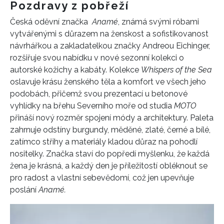
Pozdravy z pobřeží
Česká oděvní značka
Anamé
, známá svými róbami
vytvářenými s důrazem na ženskost a sofistikovanost
návrhářkou a zakladatelkou značky Andreou Eichinger,
rozšiřuje svou nabídku v nové sezonní kolekci o
autorské kožichy a kabáty. Kolekce
Whispers of the Sea
oslavuje krásu ženského těla a komfort ve všech jeho
podobách, přičemž svou prezentací u betonové
vyhlídky na břehu Severního moře od studia
MOTO
přináší nový rozměr spojení módy a architektury. Paleta
zahrnuje odstíny burgundy, měděné, zlaté, černé a bílé,
zatímco střihy a materiály kladou důraz na pohodlí
nositelky. Značka staví do popředí myšlenku, že každá
žena je krásná, a každý den je příležitostí obléknout se
pro radost a vlastní sebevědomí, což jen upevňuje
poslání
Anamé.