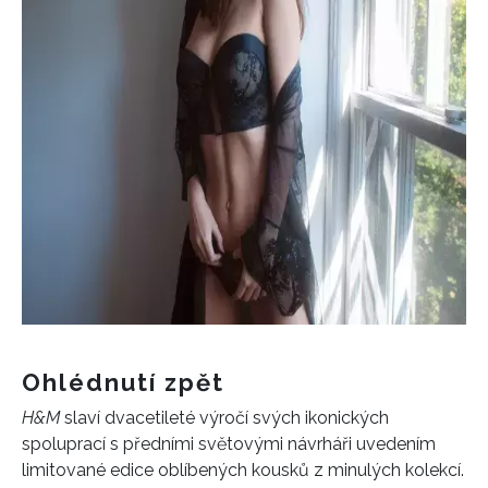
Ohlédnutí zpět
H&M
slaví dvacetileté výročí svých ikonických
spoluprací s předními světovými návrháři uvedením
limitované edice oblíbených kousků z minulých kolekcí.