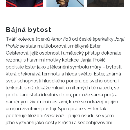
Bájná bytost
Tváří kolekce šperků
Amor Fati
od české šperkařky
Janji
Prokić
se stala multioborová umělkyně Ester
Geislerová, jejíž osobnost i umělecký přístup dokonale
rezonují s hlavními motivy kolekce. Janja Prokić
popisuje Ester jako ztělesnění symbolu můry – bytosti,
která překonává temnotu a hledá světlo. Ester, známá
svou schopností hlubokého ponoru do svého oboru i
lehkostí, s níž dokáže mluvit o niterných tématech, se
podle Janji stala ideální volbou, protože sama prošla
náročnými životními cestami, které se odrážejí v jejím
umění i životním postoji. Spolupráce s Ester tak
podtrhuje filozofii
Amor Fati
– přijetí osudu se všemi
jeho výzvami jako cesty k růstu a sebeobjevování.