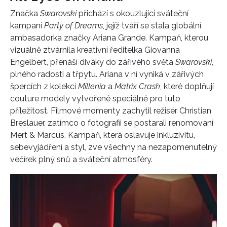
Značka
Swarovski
přichází s okouzlující sváteční
kampaní
Party of Dreams
, jejíž tváří se stala globální
ambasadorka značky Ariana Grande. Kampaň, kterou
vizuálně ztvárnila kreativní ředitelka Giovanna
Engelbert, přenáší diváky do zářivého světa
Swarovski
,
plného radosti a třpytu. Ariana v ní vyniká v zářivých
špercích z kolekcí
Millenia
a
Matrix Crash
, které doplňují
couture modely vytvořené speciálně pro tuto
příležitost. Filmové momenty zachytil režisér Christian
Breslauer, zatímco o fotografii se postarali renomovaní
Mert & Marcus. Kampaň, která oslavuje inkluzivitu,
sebevyjádření a styl, zve všechny na nezapomenutelný
večírek plný snů a sváteční atmosféry.