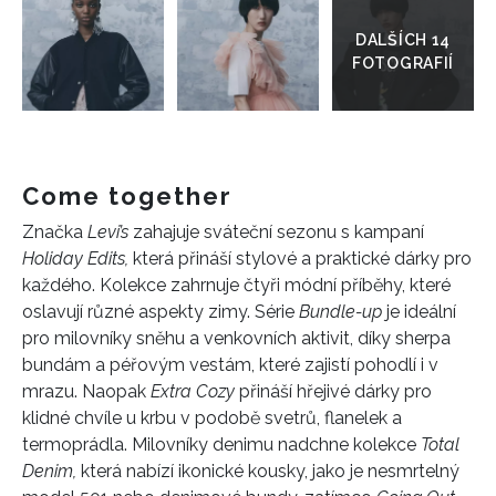
do
galerie
Come together
Značka
Levi’s
zahajuje sváteční sezonu s kampaní
Holiday Edits,
která přináší stylové a praktické dárky pro
každého. Kolekce zahrnuje čtyři módní příběhy, které
oslavují různé aspekty zimy. Série
Bundle-up
je ideální
pro milovníky sněhu a venkovních aktivit, díky sherpa
bundám a péřovým vestám, které zajistí pohodlí i v
mrazu. Naopak
Extra Cozy
přináší hřejivé dárky pro
klidné chvíle u krbu v podobě svetrů, flanelek a
termoprádla. Milovníky denimu nadchne kolekce
Total
Denim,
která nabízí ikonické kousky, jako je nesmrtelný