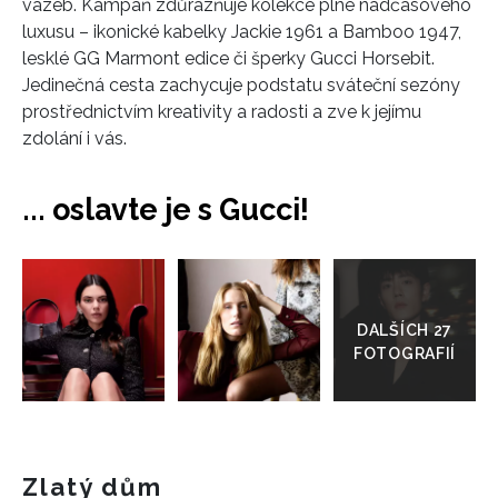
vazeb. Kampaň zdůrazňuje kolekce plné nadčasového
luxusu – ikonické kabelky Jackie 1961 a Bamboo 1947,
lesklé GG Marmont edice či šperky Gucci Horsebit.
Jedinečná cesta zachycuje podstatu sváteční sezóny
prostřednictvím kreativity a radosti a zve k jejímu
zdolání i vás.
... oslavte je s Gucci!
Přejít
do
galerie
Zlatý dům