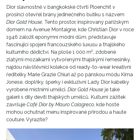
Dior slavnostně v bangkokské čtvrti Ploenchit v
prosinci otevřel brány jedinečného butiku s názvem
Dior Gold House
. Tento prostor, inspirovaný pařížským
domem na Avenue Montaigne, kde Christian Dior v roce
1946 založil eponymní módní dům, představuje
fascinující spojení francouzského luxusu a thajského
kulturního dědictví. Na ploše 1 000 m², zdobené
zlatými mozaikami vytvořenými thajskými řemeslníky,
najdou návštěvníci kolekce od ready-to-wear kreativní
ředitelky Marie Grazie Chiuri až po pánskou módu Kima
Jonese, doplňky, šperky i exkluzivní Lady Dior kabelky
vyrobené místními umělci.
Dior Gold House
je také
galerií s díly devíti thajských umělců. Kulturní zážitek
završuje
Café Dior by Mauro Colagreco
, kde hosté
mohou ochutnat menu inspirované přírodou a haute
couture. Vyrazíte?