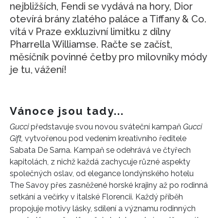
nejbližších, Fendi se vydává na hory, Dior
otevírá brány zlatého paláce a Tiffany & Co.
vítá v Praze exkluzivní limitku z dílny
Pharrella Williamse. Račte se začíst,
měsíčník povinné četby pro milovníky módy
je tu, vážení!
Vánoce jsou tady...
Gucci
představuje svou novou sváteční kampaň
Gucci
Gift,
vytvořenou pod vedením kreativního ředitele
Sabata De Sarna. Kampaň se odehrává ve čtyřech
kapitolách, z nichž každá zachycuje různé aspekty
společných oslav, od elegance londýnského hotelu
The Savoy přes zasněžené horské krajiny až po rodinná
setkání a večírky v italské Florencii. Každý příběh
propojuje motivy lásky, sdílení a významu rodinných