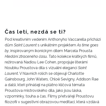
Čas letí, nezdá se ti?
Pod kreativním vedením Anthonyho Vaccarella přichází
dům
Saint Laurent
s unikátním projektem
As time goes
by
, inspirovaným ikonickým dílem Marcela Prousta
Hledání ztraceného času
. Tato kolekce krátkých filmů,
režírovaná Nadiou Lee Cohen, propojuje literární
hloubku Proustova díla s vizuální elegancí
Saint
Laurent
. V hlavních rolích se objevují Charlotte
Gainsbourg, John Waters, Chloë Sevigny, Addison Rae
a další, kteří přinášejí na plátno klíčová témata
Proustova mistrovského díla, jako jsou láska,
vzpomínky, touha a čas. Filmy přetvářejí Proustovu
filozofii v sugestivní obrazovou meditaci, která vzdává