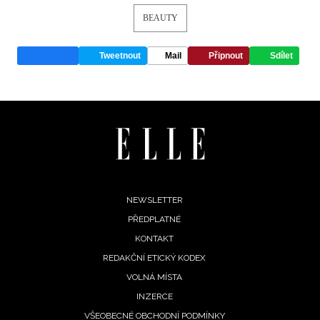
BEAUTY
Tweetnout
Mail
Připnout
Sdílet
Footer
NEWSLETTER
PŘEDPLATNÉ
menu
KONTAKT
REDAKČNÍ ETICKÝ KODEX
VOLNÁ MÍSTA
INZERCE
VŠEOBECNÉ OBCHODNÍ PODMÍNKY