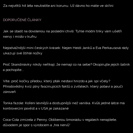
Za největší hit léta neutratíte ani korunu. Už dávno ho máte ve skříni
DOPORUČENÉ ČLÁNKY
Jak se sbalit na dovolenou na poslední chvíli: Tyhle módní triky vám ušetří
nervy i místo v kufru
Nejodvážnější mini českých krásek: Nejen Heidi Janků a Eva Perkausová rády
ukazují své štíhlé nožky
Proč Skandinávky nikdy neříkají, že nemají co na sebe? Okopírujte jejich šatník
a pochopíte...
Víte, proč kočky předou, který pták nestaví hnízdo a jak spí včely?
Přírodovědný kvíz plný fascinujících faktů o zvířatech, který pobaví a poučí
zároveň
Tonka fazole: Koření levnější a dostupnější než vanilka. Kvůli jedné látce má
kontroverzní pověst a v USA je zakázané
Coca-Cola zmizela z Penny. Oblíbenou limonádu v regálech nenajdete,
důvodem je spor s výrobcem a „hra nervů“