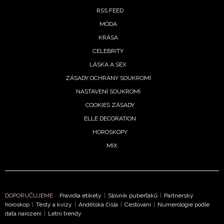
RSS FEED
MÓDA
KRÁSA
CELEBRITY
LÁSKA A SEX
ZÁSADY OCHRANY SOUKROMÍ
NEWSLETTER
NASTAVENÍ SOUKROMÍ
COOKIES ZÁSADY
ODESLAT
ELLE DECORATION
HOROSKOPY
Přihlášením k newsletteru souhlasíte s
Obchodními
MIX
podmínkami společnosti BurdaMedia Extra s.r.o.
a
potvrzujete, že jste se seznámili se
Zásadami
ochrany soukromí
- BurdaMedia Extra s.r.o. bude s
Vašimi údaji pracovat zejména k organizaci a
vyhodnocení akce a zasílání novinek.
DOPORUČUJEME
Pravidla etikety
|
Slovník puberťáků
|
Partnerský
horoskop
|
Testy a kvízy
|
Andělská čísla
|
Cestování
|
Numerologie podle
data narození
|
Letní trendy
Chcete navíc dostávat i další zajímavé a exkluzivní