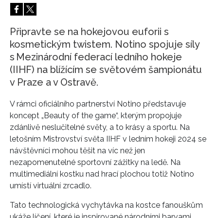
HOME
Připravte se na hokejovou euforii s
kosmetickým twistem. Notino spojuje síly
s Mezinárodní federací ledního hokeje
(IIHF) na blížícím se světovém šampionátu
v Praze a v Ostravě.
V rámci oficiálního partnerství Notino představuje
koncept „Beauty of the game“, kterým propojuje
zdánlivě neslučitelné světy, a to krásy a sportu. Na
letošním Mistrovství světa IIHF v ledním hokeji 2024 se
návštěvníci mohou těšit na víc než jen
nezapomenutelné sportovní zážitky na ledě. Na
multimediální kostku nad hrací plochou totiž Notino
umístí virtuální zrcadlo.
Tato technologická vychytávka na kostce fanouškům
ukáže líčení, které je inspirované národními barvami