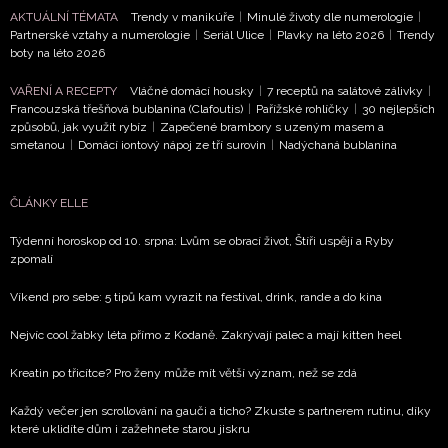
informace od našich partnerů? Pokud souhlasíte se
AKTUÁLNÍ TÉMATA
Trendy v manikúře
|
Minulé životy dle numerologie
|
zpracováním údajů k tomuto účelu podle
Zásad ochrany
Partnerské vztahy a numerologie
|
Seriál Ulice
|
Plavky na léto 2026
|
Trendy
soukromí BurdaMedia Extra s.r.o.
, zaškrtněte toto pole.
boty na léto 2026
VAŘENÍ A RECEPTY
Vláčné domácí housky
|
7 receptů na salátové zálivky
|
Francouzská třešňová bublanina (Clafoutis)
|
Pařížské rohlíčky
|
30 nejlepších
způsobů, jak využít rybíz
|
Zapečené brambory s uzeným masem a
smetanou
|
Domácí iontový nápoj ze tří surovin
|
Nadýchaná bublanina
ČLÁNKY ELLE
Týdenní horoskop od 10. srpna: Lvům se obrací život, Štíři uspějí a Ryby
zpomalí
Víkend pro sebe: 5 tipů kam vyrazit na festival, drink, rande a do kina
Nejvíc cool žabky léta přímo z Kodaně. Zakrývají palec a mají kitten heel
Kreatin po třicítce? Pro ženy může mít větší význam, než se zdá
Každý večer jen scrollování na gauči a ticho? Zkuste s partnerem rutinu, díky
které uklidíte dům i zažehnete starou jiskru