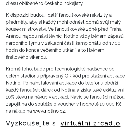
dresu oblíbeného českého hokejisty.
K dispozici budou i další fanouškovské rekvizity a
předměty, aby si každý mohl odnést domů svůj malý
kousek mistrovství. Ve fanouškovské zóně před Praha
Arénou najdou návštěvníci Notino vždy během zápasů
národního týmu v základní části šampionátu od 17.00
hodin do konce večerního utkání, a to i během
finálového víkendu.
Kromě toho, bude pro technologické nadšence po
celém stadionu připravený QR kód pro stažení aplikace
Notino. Po nainstalování aplikace do telefonu obdrží
každý fanoušek dárek od Notina a získá také exkluzivní
10% slevu na nákup v aplikaci. Navíc se fanoušci můžou
zapojit na do soutěže o voucher v hodnotě 10 000 Kč
na nákup na
www.notino.cz
.
Vyzkoušejte si
virtuální zrcadlo