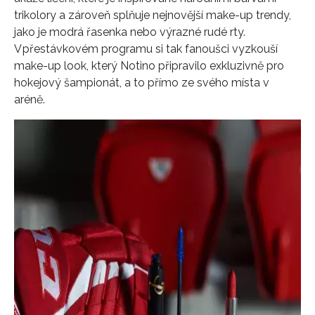
trikolory a zároveň splňuje nejnovější make-up trendy,
jako je modrá řasenka nebo výrazné rudé rty.
V přestávkovém programu si tak fanoušci vyzkouší
make-up look, který Notino připravilo exkluzivně pro
hokejový šampionát, a to přímo ze svého místa v
aréně.