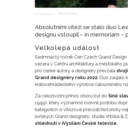
27. 03. 2023
/
PROMOTION
Absolutními vítězi se stalo duo L
designu vstoupil – in memoriam – p
Velkolepá událost
Sedmnáctý ročník Cen Czech Grand Design s
večera v Centru architektury a městského pl
pro české autory a designéry převzala
dvoj
Grand designéry roku 2022
. Duo zaujalo 
královéhradeckého výrobce čalouněného náby
Za celoživotní přínos oboru byl do
Síně slá
1999), který významně ovlivnil podobu dopr
kategoriích si vítězové převzali historicky ne
loňských Grand designérů, studia Vrtiška & 
shlédnutí v iVysílání České televize.