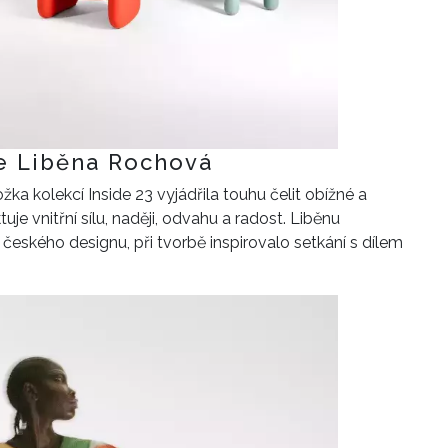
e Liběna Rochová
a kolekcí Inside 23 vyjádřila touhu čelit obížné a
je vnitřní sílu, naději, odvahu a radost. Liběnu
 českého designu, při tvorbě inspirovalo setkání s dílem