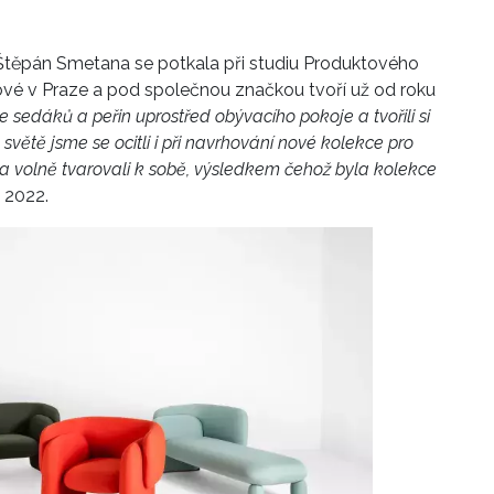
a Štěpán Smetana se potkala při studiu Produktového
é v Praze a pod společnou značkou tvoří už od roku
ze sedáků a peřin uprostřed ob
ý
vacího pokoje a tvořili si
 světě jsme se ocitli i při navrhování nové kolekce pro
i a volně tvarovali k sobě, výsledkem čehož byla kolekce
 2022.