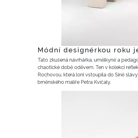
Módní designérkou roku j
Tato zkušená návrhářka, umělkyně a pedagožk
chaotické době oděvem. Ten v kolekci reflektu
Rochovou, která loni vstoupila do Síně slávy
brněnského malíře Petra Kvíčaly.