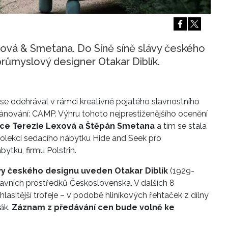
Přihlášením k newsletteru souhlasíte s
Obcho
společnosti BurdaMedia Extra s.r.o.
a potv
Zásadami ochrany soukromí
- BurdaMedia E
pracovat zejména k organizaci a vyhodnocení 
exová & Smetana. Do Síně síně slávy českého
růmyslový designer Otakar Diblík.
Chcete navíc dostávat i další zajímavé a exkluz
Pokud souhlasíte se zpracováním údajů k tom
soukromí BurdaMedia Extra s.r.o.
, zaškrtnět
e odehrával v rámci kreativně pojatého slavnostního
ánování: CAMP. Výhru tohoto nejprestiženějšího ocenění
ice Terezie Lexová a Štěpán Smetana
a tím se stala
kolekcí sedacího nábytku Hide and Seek pro
tku, firmu Polstrin.
vy českého designu uveden Otakar Diblík
(1929-
avních prostředků Československa. V dalších 8
jhlasitější trofeje – v podobě hliníkových řehtaček z dílny
Žák.
Záznam z předávání cen bude volně ke