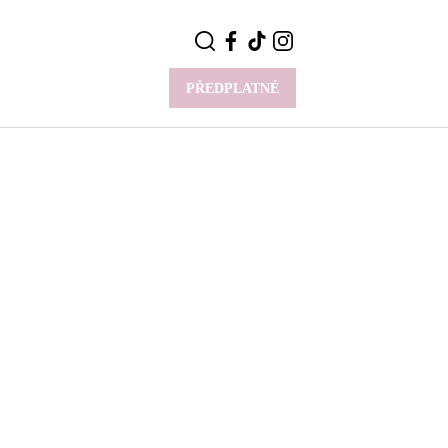
PŘEDPLATNÉ
VÍCE
Y
CELEBRITY
Novinky
Styl slavných
Rozhovory
ie