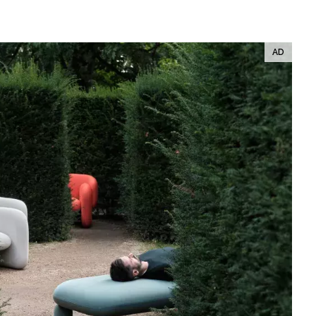
ÁSKA A SEX
ELLEPHORIA
ELLE STOR
ingles
y a on
ex
vatba
OME
NEWSLETTER