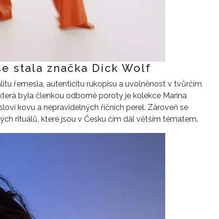
e stala značka Dick Wolf
itu řemesla, autenticitu rukopisu a uvolněnost v tvůrčím
 která byla členkou odborné poroty je kolekce Marina
osloví kovu a nepravidelných říčních perel. Zároveň se
ých rituálů, které jsou v Česku čím dál větším tématem.