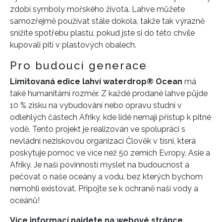
zdobí symboly mořského života. Lahve můžete
samozřejmě používat stále dokola, takže tak výrazně
snížíte spotřebu plastu, pokud jste si do této chvíle
kupovali pití v plastových obalech.
Pro budoucí generace
Limitovaná edice lahví
waterdrop® Ocean
má
také humanitární rozměr. Z každé prodané lahve půjde
INFORMACE
10 % zisku na vybudování nebo opravu studní v
odlehlých částech Afriky, kde lidé nemají přístup k pitné
REDAKCE
vodě. Tento projekt je realizován ve spolupráci s
nevládní neziskovou organizací Člověk v tísni, která
poskytuje pomoc ve více než 50 zemích Evropy, Asie a
Afriky. Je naší povinností myslet na budoucnost a
pečovat o naše oceány a vodu, bez kterých bychom
nemohli existovat. Připojte se k ochraně naší vody a
oceánů!
Více informací najdete na webové stránce