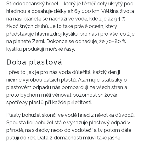
Středooceánský hřbet – který je téměř celý ukrytý pod
hladinou a dosahuje délky až 65 000 km. Většina života
na naší planetě se nachází ve vodě, kde žije až 94 %
živočišných druhů. Je to také právě oceán, který
představuje hlavní zdroj kyslíku pro nás i pro vše, co žije
na planetě Zemi. Dokonce se odhaduje, že 70–80 %
kyslíku produkují mořské řasy.
Doba plastová
I přes to, jak je pro nás voda důležitá, každý den ji
ničíme výrobou dalších plastů. Alarmující statistiky o
plastovém odpadu nás bombardují ze všech stran a
proto bychom měli věnovat pozornost snižování
spotřeby plastů při každé příležitosti.
Plasty bohužel skončí ve vodě hned z několika důvodů.
Spousta lidí bohužel stále vyhazuje plastový odpad v
přírodě, na skládky nebo do vodotečí a ty potom dále
putují do řek. Data z domácností mluví také jasně –