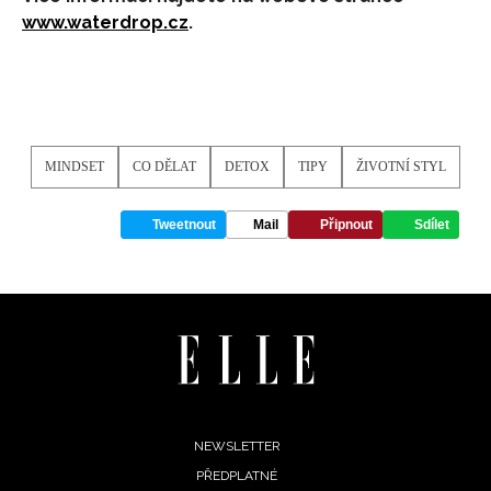
www.waterdrop.cz
.
MINDSET
CO DĚLAT
DETOX
TIPY
ŽIVOTNÍ STYL
Tweetnout
Mail
Připnout
Sdílet
Footer
NEWSLETTER
PŘEDPLATNÉ