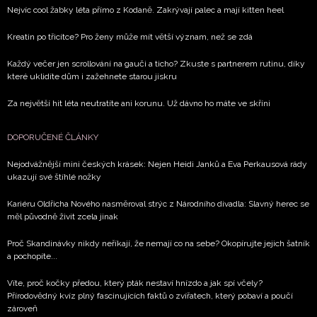
Nejvíc cool žabky léta přímo z Kodaně. Zakrývají palec a mají kitten heel
Kreatin po třicítce? Pro ženy může mít větší význam, než se zdá
Každý večer jen scrollování na gauči a ticho? Zkuste s partnerem rutinu, díky
které uklidíte dům i zažehnete starou jiskru
Za největší hit léta neutratíte ani korunu. Už dávno ho máte ve skříni
DOPORUČENÉ ČLÁNKY
Nejodvážnější mini českých krásek: Nejen Heidi Janků a Eva Perkausová rády
ukazují své štíhlé nožky
Kariéru Oldřicha Nového nasměroval strýc z Národního divadla: Slavný herec se
měl původně živit zcela jinak
Proč Skandinávky nikdy neříkají, že nemají co na sebe? Okopírujte jejich šatník
a pochopíte...
Víte, proč kočky předou, který pták nestaví hnízdo a jak spí včely?
Přírodovědný kvíz plný fascinujících faktů o zvířatech, který pobaví a poučí
zároveň