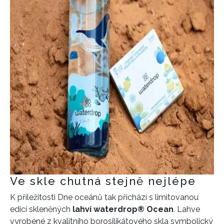
Ve skle chutná stejně nejlépe
K příležitosti Dne oceánů tak přichází s limitovanou
edicí skleněných
lahví
waterdrop® Ocean
. Lahve
vyrobené z kvalitního borosilikátového skla symbolický