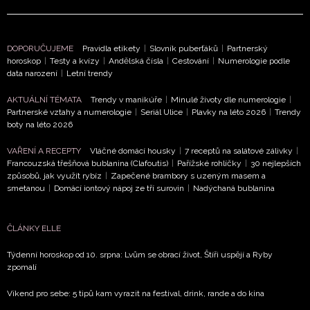
Přihlášením k newsletteru souhlasíte s
Obchodními
podmínkami společnosti BurdaMedia Extra s.r.o.
a
DOPORUČUJEME
Pravidla etikety
|
Slovník puberťáků
|
Partnerský
potvrzujete, že jste se seznámili se
Zásadami
horoskop
|
Testy a kvízy
|
Andělská čísla
|
Cestování
|
Numerologie podle
ochrany soukromí
- BurdaMedia Extra s.r.o. bude s
data narození
|
Letní trendy
Vašimi údaji pracovat zejména k organizaci a
AKTUÁLNÍ TÉMATA
Trendy v manikúře
|
Minulé životy dle numerologie
|
vyhodnocení akce a zasílání novinek.
Partnerské vztahy a numerologie
|
Seriál Ulice
|
Plavky na léto 2026
|
Trendy
boty na léto 2026
Chcete navíc dostávat i další zajímavé a exkluzivní
informace od našich partnerů? Pokud souhlasíte se
VAŘENÍ A RECEPTY
Vláčné domácí housky
|
7 receptů na salátové zálivky
|
zpracováním údajů k tomuto účelu podle
Zásad ochrany
Francouzská třešňová bublanina (Clafoutis)
|
Pařížské rohlíčky
|
30 nejlepších
soukromí BurdaMedia Extra s.r.o.
, zaškrtněte toto pole.
způsobů, jak využít rybíz
|
Zapečené brambory s uzeným masem a
smetanou
|
Domácí iontový nápoj ze tří surovin
|
Nadýchaná bublanina
ČLÁNKY ELLE
Týdenní horoskop od 10. srpna: Lvům se obrací život, Štíři uspějí a Ryby
zpomalí
Víkend pro sebe: 5 tipů kam vyrazit na festival, drink, rande a do kina