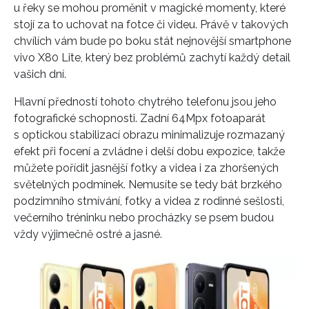
u řeky se mohou proměnit v magické momenty, které
stojí za to uchovat na fotce či videu. Právě v takových
chvílích vám bude po boku stát nejnovější smartphone
vivo X80 Lite, který bez problémů zachytí každý detail
vašich dní.
Hlavní předností tohoto chytrého telefonu jsou jeho
fotografické schopnosti. Zadní 64Mpx fotoaparát
s optickou stabilizací obrazu minimalizuje rozmazaný
efekt při focení a zvládne i delší dobu expozice, takže
můžete pořídit jasnější fotky a videa i za zhoršených
světelných podmínek. Nemusíte se tedy bát brzkého
podzimního stmívání, fotky a videa z rodinné sešlosti,
večerního tréninku nebo procházky se psem budou
vždy výjimečně ostré a jasné.