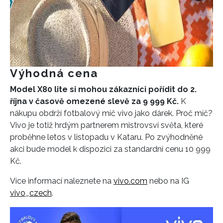
Výhodná cena
Model X80 lite si mohou zákazníci pořídit do 2.
října v časově omezené slevě za 9 999 Kč.
K
nákupu obdrží fotbalový míč vivo jako dárek. Proč míč?
Vivo je totiž hrdým partnerem mistrovsví světa, které
INFORMACE
proběhne letos v listopadu v Kataru. Po zvýhodněné
akci bude model k dispozici za standardní cenu 10 999
REDAKCE
Kč.
Více informací naleznete na
vivo.com
nebo na IG
vivo
_
czech
.