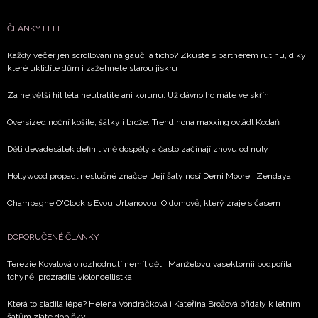
ČLÁNKY ELLE
Každý večer jen scrollování na gauči a ticho? Zkuste s partnerem rutinu, díky
které uklidíte dům i zažehnete starou jiskru
Za největší hit léta neutratíte ani korunu. Už dávno ho máte ve skříni
Oversized noční košile, šátky i brože. Trend nona maxxing ovládl Kodaň
Děti devadesátek definitivně dospěly a často začínají znovu od nuly
Hollywood propadl neslušné značce. Její šaty nosí Demi Moore i Zendaya
Champagne O'Clock s Evou Urbanovou: O domově, který zraje s časem
DOPORUČENÉ ČLÁNKY
Terezie Kovalová o rozhodnutí nemít děti: Manželovu vasektomii podpořila i
tchyně, prozradila violoncellistka
Která to sladila lépe? Helena Vondráčková i Kateřina Brožová přidaly k letním
šatům zlaté doplňky