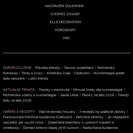
NEWSLETTER
NASTAVENÍ SOUKROMÍ
COOKIES ZÁSADY
ODESLAT
ELLE DECORATION
HOROSKOPY
Přihlášením k newsletteru souhlasíte s
Obchodními
MIX
podmínkami společnosti BurdaMedia Extra s.r.o.
a
potvrzujete, že jste se seznámili se
Zásadami
ochrany soukromí
- BurdaMedia Extra s.r.o. bude s
Vašimi údaji pracovat zejména k organizaci a
DOPORUČUJEME
Pravidla etikety
|
Slovník puberťáků
|
Partnerský
vyhodnocení akce a zasílání novinek.
horoskop
|
Testy a kvízy
|
Andělská čísla
|
Cestování
|
Numerologie podle
data narození
|
Letní trendy
Chcete navíc dostávat i další zajímavé a exkluzivní
informace od našich partnerů? Pokud souhlasíte se
AKTUÁLNÍ TÉMATA
Trendy v manikúře
|
Minulé životy dle numerologie
|
Partnerské vztahy a numerologie
|
Seriál Ulice
|
Plavky na léto 2026
|
Trendy
zpracováním údajů k tomuto účelu podle
Zásad ochrany
boty na léto 2026
soukromí BurdaMedia Extra s.r.o.
, zaškrtněte toto pole.
VAŘENÍ A RECEPTY
Vláčné domácí housky
|
7 receptů na salátové zálivky
|
Francouzská třešňová bublanina (Clafoutis)
|
Pařížské rohlíčky
|
30 nejlepších
způsobů, jak využít rybíz
|
Zapečené brambory s uzeným masem a
smetanou
|
Domácí iontový nápoj ze tří surovin
|
Nadýchaná bublanina