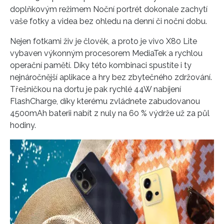
doplňkovým režimem Noční portrét dokonale zachytí
vaše fotky a videa bez ohledu na denní či noční dobu.
Nejen fotkami živ je člověk, a proto je vivo X80 Lite
vybaven výkonným procesorem MediaTek a rychlou
operační pamětí. Díky této kombinaci spustíte i ty
nejnáročnější aplikace a hry bez zbytečného zdržování.
Třešničkou na dortu je pak rychlé 44W nabíjení
FlashCharge, díky kterému zvládnete zabudovanou
4500mAh baterii nabít z nuly na 60 % výdrže už za půl
hodiny.