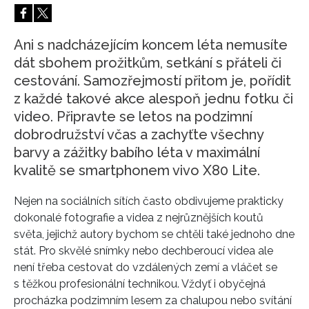
HOME
Ani s nadcházejícím koncem léta nemusíte
dát sbohem prožitkům, setkání s přáteli či
cestování. Samozřejmostí přitom je, pořídit
z každé takové akce alespoň jednu fotku či
video. Připravte se letos na podzimní
dobrodružství včas a zachyťte všechny
barvy a zážitky babího léta v maximální
kvalitě se smartphonem vivo X80 Lite.
Nejen na sociálních sítích často obdivujeme prakticky
dokonalé fotografie a videa z nejrůznějších koutů
světa, jejichž autory bychom se chtěli také jednoho dne
stát. Pro skvělé snímky nebo dechberoucí videa ale
není třeba cestovat do vzdálených zemí a vláčet se
s těžkou profesionální technikou. Vždyť i obyčejná
procházka podzimním lesem za chalupou nebo svítání