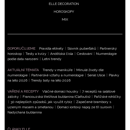
ELLE DECORATION
HOROSKOPY
MIX
DOPORUČUJEME
Pravidla etikety
|
Slovník puberťáků
|
Partnerský
horoskop
|
Testy a kvízy
|
Andělská čísla
|
Cestování
|
Numerologie
podle data narození
|
Letní trendy
AKTUÁLNÍ TÉMATA
Trendy v manikúře
|
Minulé životy dle
numerologie
|
Partnerské vztahy a numerologie
|
Seriál Ulice
|
Plavky
na léto 2026
|
Trendy boty na léto 2026
VAŘENÍ A RECEPTY
Vláčné domácí housky
|
7 receptů na salátové
zálivky
|
Francouzská třešňová bublanina (Clafoutis)
|
Pařížské rohlíčky
NEWSLETTER
|
30 nejlepších způsobů, jak využít rybíz
|
Zapečené brambory s
uzeným masem a smetanou
|
Domácí iontový nápoj ze tří surovin
|
Nadýchaná bublanina
ODESLAT
ČLÁNKY ELLE