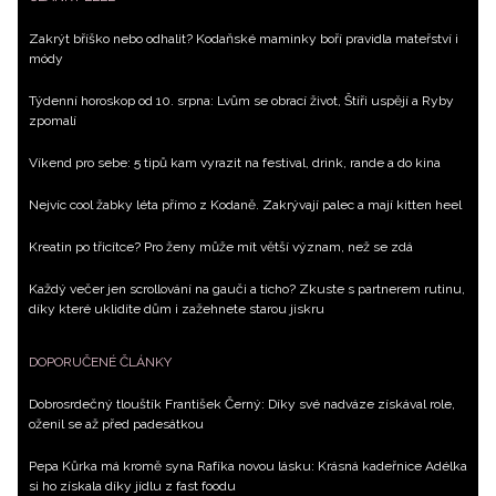
Přihlášením k newsletteru souhlasíte s
Obchodními
podmínkami společnosti BurdaMedia Extra s.r.o.
a
Zakrýt bříško nebo odhalit? Kodaňské maminky boří pravidla mateřství i
potvrzujete, že jste se seznámili se
Zásadami
módy
ochrany soukromí
- BurdaMedia Extra s.r.o. bude s
Týdenní horoskop od 10. srpna: Lvům se obrací život, Štíři uspějí a Ryby
Vašimi údaji pracovat zejména k organizaci a
zpomalí
vyhodnocení akce a zasílání novinek.
Víkend pro sebe: 5 tipů kam vyrazit na festival, drink, rande a do kina
Chcete navíc dostávat i další zajímavé a exkluzivní
informace od našich partnerů? Pokud souhlasíte se
Nejvíc cool žabky léta přímo z Kodaně. Zakrývají palec a mají kitten heel
zpracováním údajů k tomuto účelu podle
Zásad ochrany
Kreatin po třicítce? Pro ženy může mít větší význam, než se zdá
soukromí BurdaMedia Extra s.r.o.
, zaškrtněte toto pole.
Každý večer jen scrollování na gauči a ticho? Zkuste s partnerem rutinu,
díky které uklidíte dům i zažehnete starou jiskru
DOPORUČENÉ ČLÁNKY
Dobrosrdečný tlouštík František Černý: Díky své nadváze získával role,
oženil se až před padesátkou
Pepa Kůrka má kromě syna Rafíka novou lásku: Krásná kadeřnice Adélka
si ho získala díky jídlu z fast foodu