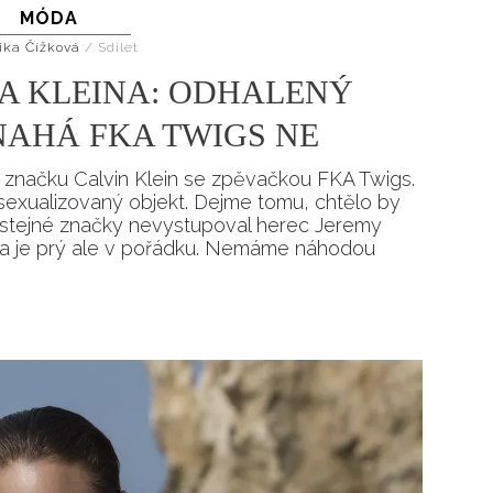
MÓDA
Přihlášením k newsletteru souhlasíte s
Obcho
společnosti BurdaMedia Extra s.r.o.
a potv
ika Čížková
/
Sdílet
Zásadami ochrany soukromí
- BurdaMedia E
A KLEINA: ODHALENÝ
pracovat zejména k organizaci a vyhodnocení 
NAHÁ FKA TWIGS NE
Chcete navíc dostávat i další zajímavé a exkluz
Pokud souhlasíte se zpracováním údajů k tom
na značku Calvin Klein se zpěvačkou FKA Twigs.
soukromí BurdaMedia Extra s.r.o.
, zaškrtnět
sexualizovaný objekt. Dejme tomu, chtělo by
ě stejné značky nevystupoval herec Jeremy
ama je prý ale v pořádku. Nemáme náhodou