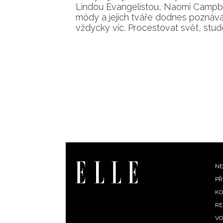
Lindou Evangelistou, Naomi Campbell
módy a jejich tváře dodnes poznáva
vždycky víc. Procestovat svět, studo
F
NE
PŘ
m
KO
RE
VO