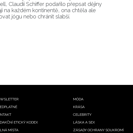
, Claudií Schiffer podařilo přepsat dějiny
jí na každém kontinentě, ona chtěla ale
vat jógu nebo chránit slabší.
ooter
WSLETTER
MÓDA
EDPLATNÉ
KRÁSA
enu
NTAKT
CELEBRITY
DAKČNÍ ETICKÝ KODEX
LÁSKA A SEX
LNÁ MÍSTA
ZÁSADY OCHRANY SOUKROMÍ