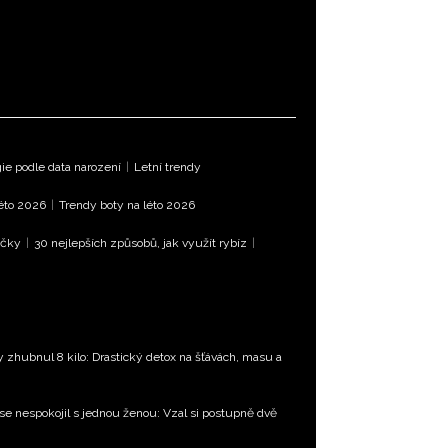
e podle data narození
|
Letní trendy
léto 2026
|
Trendy boty na léto 2026
íčky
|
30 nejlepších způsobů, jak využít rybíz
|
ty zhubnul 8 kilo: Drastický detox na šťávách, masu a
 se nespokojil s jednou ženou: Vzal si postupně dvě