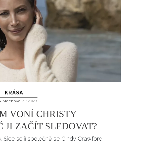
KRÁSA
a Machová
/
Sdílet
M VONÍ CHRISTY
 JI ZAČÍT SLEDOVAT?
 Sice se jí společně se Cindy Crawford,