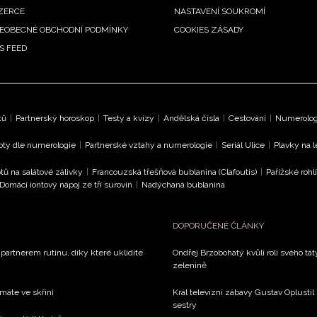
ZERCE
NASTAVENÍ SOUKROMÍ
EOBECNÉ OBCHODNÍ PODMÍNKY
COOKIES ZÁSADY
S FEED
ků
|
Partnerský horoskop
|
Testy a kvízy
|
Andělská čísla
|
Cestování
|
Numerologi
oty dle numerologie
|
Partnerské vztahy a numerologie
|
Seriál Ulice
|
Plavky na 
tů na salátové zálivky
|
Francouzská třešňová bublanina (Clafoutis)
|
Pařížské rohl
Domácí iontový nápoj ze tří surovin
|
Nadýchaná bublanina
DOPORUČENÉ ČLÁNKY
 partnerem rutinu, díky které uklidíte
Ondřej Brzobohatý kvůli roli svého tá
zelenině
 máte ve skříni
Král televizní zábavy Gustav Oplustil
sestry