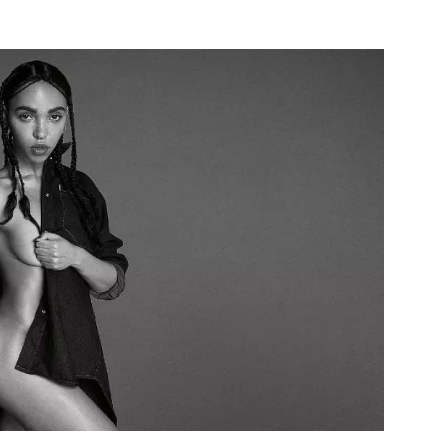
ÁSKA A SEX
ELLEPHORIA
ELLE STOR
ingles
y a on
ex
vatba
OME
NEWSLETTER