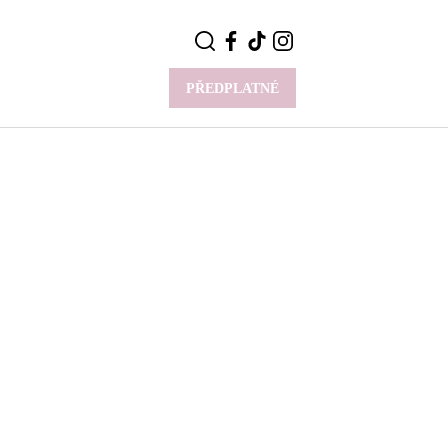
PŘEDPLATNÉ
VÍCE
Y
CELEBRITY
Novinky
Styl slavných
Rozhovory
ie