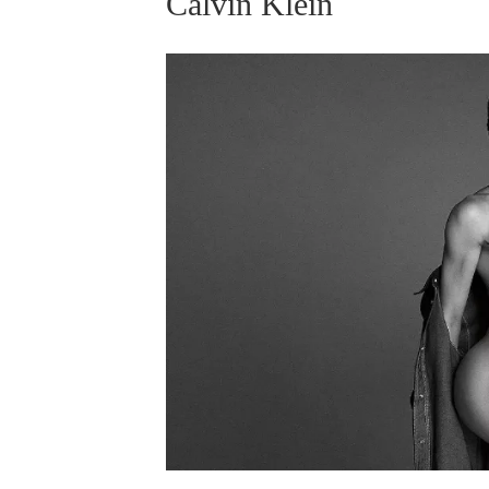
Calvin Klein
ELLE BEAUTY LOUNGE
L
S
V
S
S
ELLE DECORATION
H
INFORMACE
REDAKCE