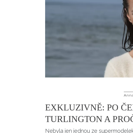
Ann
EXKLUZIVNĚ: PO ČE
TURLINGTON A PROČ
Nebyla jen jednou ze supermodelek.