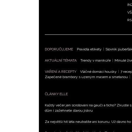
IN
VŠ
RS
DOPORUČUJEME
Pravidla etikety
|
Slovník puberťá
AKTUÁLNÍ TÉMATA
Trendy v manikúře
|
Minulé živ
VAŘENÍ A RECEPTY
Vláčné domácí housky
|
7 recep
Zapečené brambory s uzeným masem a smetanou
|
ČLÁNKY ELLE
Každý večer jen scrollování na gauči a ticho? Zkuste s
dům i zažehnete starou jiskru
Za největší hit léta neutratíte ani korunu. Už dávno ho