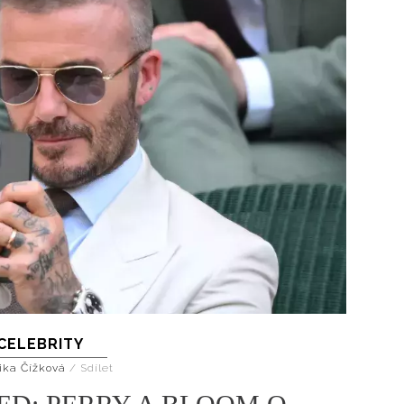
CELEBRITY
ika Čížková
/
Sdílet