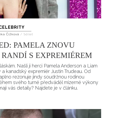
CELEBRITY
ika Čížková
/
Sdílet
ED: PAMELA ZNOVU
Y RANDÍ S EXPREMIÉREM
áskám. Našli ji herci Pamela Anderson a Liam
 a kanadský expremiér Justin Trudeau. Od
 naplno rezonuje jindy soudržnou rodinou
během svého turné předváděl mizerné výkony
ímají vás detaily? Najdete je v článku.