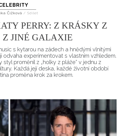
CELEBRITY
Přihlášením k newsletteru souhlasíte s
Obcho
společnosti BurdaMedia Extra s.r.o.
a potv
ika Čížková
/
Sdílet
Zásadami ochrany soukromí
- BurdaMedia E
ATY PERRY: Z KRÁSKY Z
pracovat zejména k organizaci a vyhodnocení 
 Z JINÉ GALAXIE
Chcete navíc dostávat i další zajímavé a exkluz
Pokud souhlasíte se zpracováním údajů k tom
music s kytarou na zádech a hnědými vlnitými
soukromí BurdaMedia Extra s.r.o.
, zaškrtnět
 i její odvaha experimentovat s vlastním vzhledem.
y styl proměnil z „holky z pláže“ v jednu z
ltury. Každá její deska, každé životní období
Katina proměna krok za krokem.