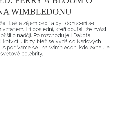
ED: PERRY A BLOOM O
 NA WIMBLEDONU
li tlak a zájem okolí a byli donuceni se
 vztahem. I ti poslední, kteří doufali, že zvěsti
 přišli o naději. Po rozchodu je i Dakota
ě kotvící u Ibizy. Než se vydá do Karlových
et. A podíváme se i na Wimbledon, kde exceluje
 světové celebrity.