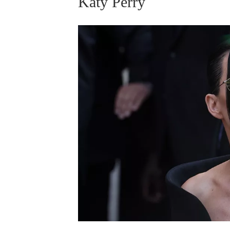
Katy Perry
ELLE BEAUTY LOUNGE
L
S
V
S
S
ELLE DECORATION
H
INFORMACE
REDAKCE