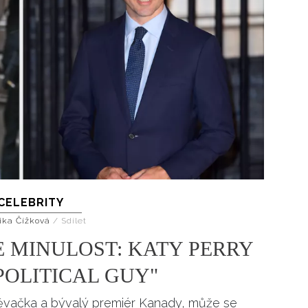
CELEBRITY
ika Čížková
/
Sdílet
 MINULOST: KATY PERRY
POLITICAL GUY"
pěvačka a bývalý premiér Kanady, může se