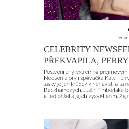
Veron
CELEBRITY NEWSFE
PŘEKVAPILA, PERR
Poslední dny extrémně přejí novým l
Neeson a prý i zpěvačka Katy Perry
lásky je jen krůček k nenávisti a ta
Beckhamových. Justin Timberlake 
a teď přišel s jejich vysvětlením. Zaj