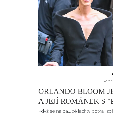
Veron
ORLANDO BLOOM JE
A JEJÍ ROMÁNEK S "
Když se na palubě jachty potkají z