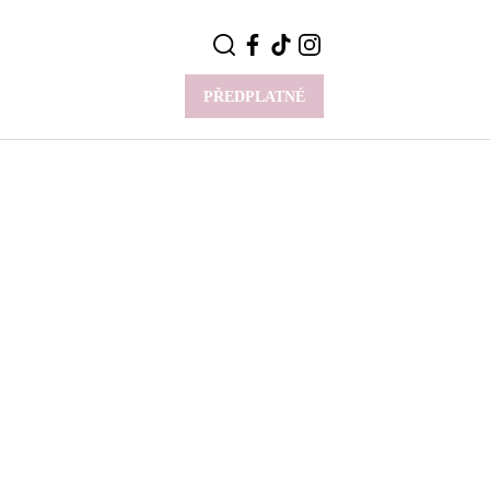
PŘEDPLATNÉ
VÍCE
Y
CELEBRITY
Novinky
Styl slavných
Rozhovory
ie