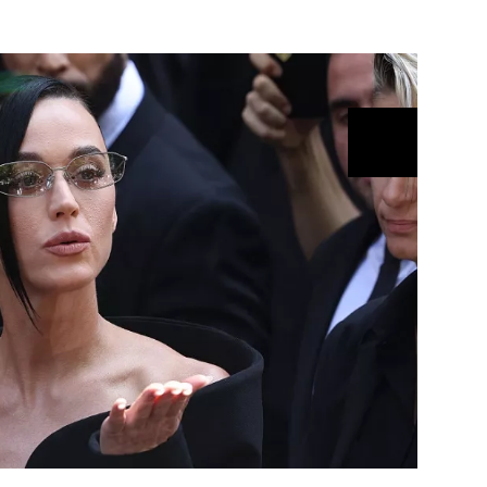
ÁSKA A SEX
ELLEPHORIA
ELLE STOR
ingles
y a on
ex
vatba
OME
NEWSLETTER