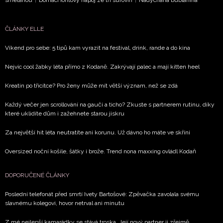
ČLÁNKY ELLE
Víkend pro sebe: 5 tipů kam vyrazit na festival, drink, rande a do kina
Nejvíc cool žabky léta přímo z Kodaně. Zakrývají palec a mají kitten heel
Kreatin po třicítce? Pro ženy může mít větší význam, než se zdá
Každý večer jen scrollování na gauči a ticho? Zkuste s partnerem rutinu, díky
které uklidíte dům i zažehnete starou jiskru
Za největší hit léta neutratíte ani korunu. Už dávno ho máte ve skříni
Oversized noční košile, šátky i brože. Trend nona maxxing ovládl Kodaň
DOPORUČENÉ ČLÁNKY
Poslední telefonát před smrtí Ivety Bartošové: Zpěvačka zavolala svému
slavnému kolegovi, hovor netrval ani minutu
Z mé nejlepší kamarádky se stává troska. Její nový partner ji zřejmě