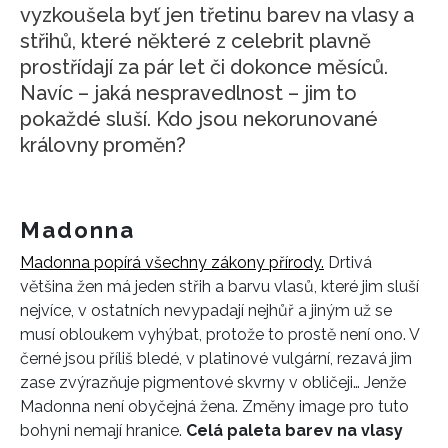
vyzkoušela byť jen třetinu barev na vlasy a
střihů, které některé z celebrit plavně
prostřídají za pár let či dokonce měsíců.
Navíc – jaká nespravedlnost – jim to
pokaždé sluší. Kdo jsou nekorunované
královny proměn?
Madonna
Madonna popírá všechny zákony přírody.
Drtivá
většina žen má jeden střih a barvu vlasů, které jim sluší
nejvíce, v ostatních nevypadají nejhůř a jiným už se
musí obloukem vyhýbat, protože to prostě není ono. V
černé jsou příliš bledé, v platinové vulgární, rezavá jim
zase zvýrazňuje pigmentové skvrny v obličeji… Jenže
Madonna není obyčejná žena. Změny image pro tuto
bohyni nemají hranice.
Celá paleta barev na vlasy