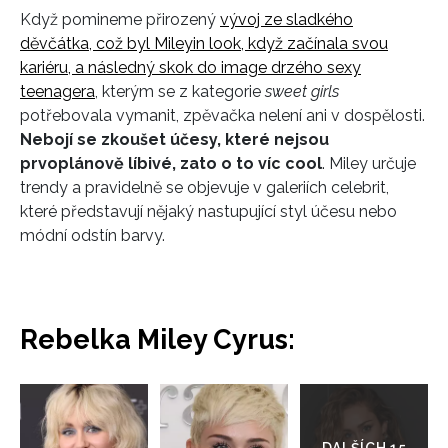
Když pomineme přirozený
vývoj ze sladkého
děvčátka, což byl Mileyin look, když začínala svou
kariéru, a následný skok do image drzého sexy
teenagera
, kterým se z kategorie
sweet girls
potřebovala vymanit, zpěvačka nelení ani v dospělosti.
Nebojí se zkoušet účesy, které nejsou
prvoplánově líbivé, zato o to víc cool
. Miley určuje
trendy a pravidelně se objevuje v galeriích celebrit,
které představují nějaký nastupující styl účesu nebo
módní odstín barvy.
Rebelka Miley Cyrus:
Přejít
do
galerie