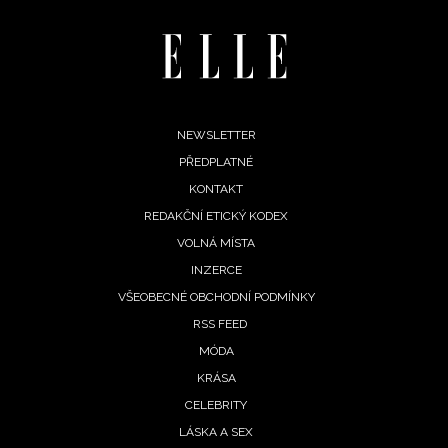
Footer
NEWSLETTER
PŘEDPLATNÉ
menu
KONTAKT
REDAKČNÍ ETICKÝ KODEX
VOLNÁ MÍSTA
NEWSLETTER
INZERCE
VŠEOBECNÉ OBCHODNÍ PODMÍNKY
ODESLAT
RSS FEED
MÓDA
Přihlášením k newsletteru souhlasíte s
Obchodními
KRÁSA
podmínkami společnosti BurdaMedia Extra s.r.o.
a
CELEBRITY
potvrzujete, že jste se seznámili se
Zásadami
ochrany soukromí
- BurdaMedia Extra s.r.o. bude s
LÁSKA A SEX