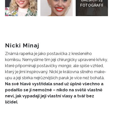
Nicki Minaj
Známá raperka je jako postavička z kresleného
komiksu. Nemyslíme tím její chirurgicky upravené křivky,
které připomínají postavičky
manga
, ale spíše vzhled,
INFORMACE
který je jimi inspirovaný. Nicki je královna silného make-
upu a její sbírka nejrůznějších paruk je více než bohatá.
REDAKCE
Na své hlavě vystřídala snad už úplně všechno a
podařilo se jí nemožné – nikdo na světě vlastně
neví, jak vypadají její vlastní vlasy a tvář bez
líčidel
.