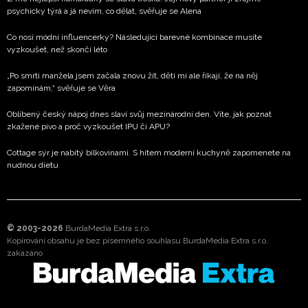
psychicky týrá a já nevím, co dělat, svěřuje se Alena
Co nosí módní influencerky? Následující barevné kombinace musíte
vyzkoušet, než skončí léto
„Po smrti manžela jsem začala znovu žít, děti mi ale říkají, že na něj
zapomínám,“ svěřuje se Věra
Oblíbený český nápoj dnes slaví svůj mezinárodní den. Víte, jak poznat
zkažené pivo a proč vyzkoušet IPU či APU?
Cottage sýr je nabitý bílkovinami. S hitem moderní kuchyně zapomenete na
nudnou dietu
© 2003-2026
BurdaMedia Extra s.r.o.
Kopírování obsahu je bez písemného souhlasu BurdaMedia Extra s.r.o.
zakázáno