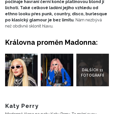
počínaje havraní černí konče platinovou blond jí
lichotí. Také celkové ladění jejího vzhledu od
ethno looku přes punk, country, disco, burlesque
po klasický glamour je bez limitu
. Nám nezbývá
než obdivně sklonit hlavu.
Královna proměn Madonna:
Přejít
do
galerie
Katy Perry