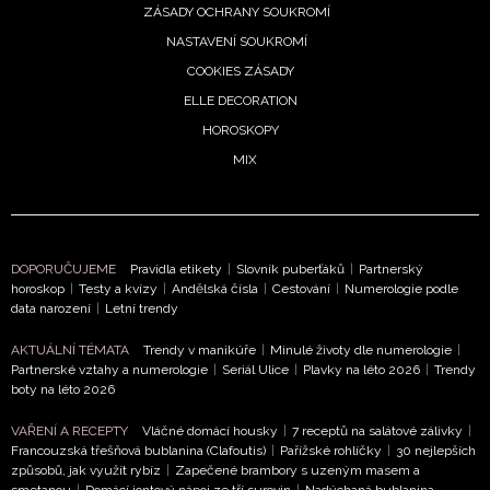
Vašimi údaji pracovat zejména k organizaci a
ZÁSADY OCHRANY SOUKROMÍ
vyhodnocení akce a zasílání novinek.
NASTAVENÍ SOUKROMÍ
COOKIES ZÁSADY
Chcete navíc dostávat i další zajímavé a exkluzivní
informace od našich partnerů? Pokud souhlasíte se
ELLE DECORATION
zpracováním údajů k tomuto účelu podle
Zásad ochrany
HOROSKOPY
soukromí BurdaMedia Extra s.r.o.
, zaškrtněte toto pole.
MIX
DOPORUČUJEME
Pravidla etikety
|
Slovník puberťáků
|
Partnerský
horoskop
|
Testy a kvízy
|
Andělská čísla
|
Cestování
|
Numerologie podle
data narození
|
Letní trendy
AKTUÁLNÍ TÉMATA
Trendy v manikúře
|
Minulé životy dle numerologie
|
Partnerské vztahy a numerologie
|
Seriál Ulice
|
Plavky na léto 2026
|
Trendy
boty na léto 2026
VAŘENÍ A RECEPTY
Vláčné domácí housky
|
7 receptů na salátové zálivky
|
Francouzská třešňová bublanina (Clafoutis)
|
Pařížské rohlíčky
|
30 nejlepších
způsobů, jak využít rybíz
|
Zapečené brambory s uzeným masem a
smetanou
|
Domácí iontový nápoj ze tří surovin
|
Nadýchaná bublanina