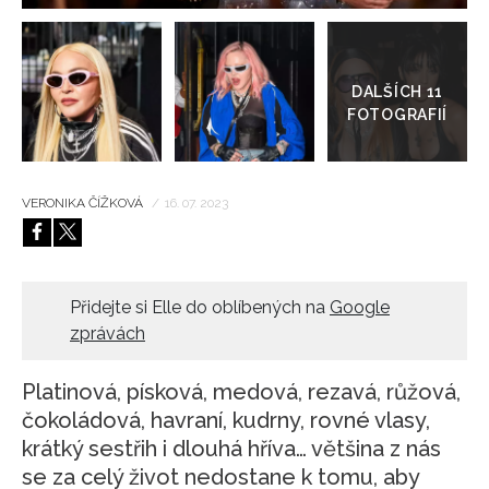
Přejít
HOME
do
galerie
VERONIKA ČÍŽKOVÁ
/
16. 07. 2023
Přidejte si Elle do oblíbených na
Google
zprávách
Platinová, písková, medová, rezavá, růžová,
čokoládová, havraní, kudrny, rovné vlasy,
krátký sestřih i dlouhá hříva… většina z nás
se za celý život nedostane k tomu, aby