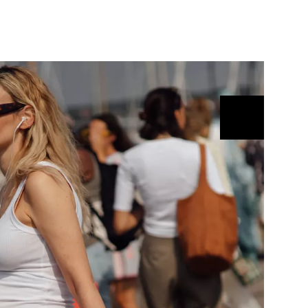
ÁSKA A SEX
ELLEPHORIA
ELLE STOR
ingles
y a on
ex
vatba
OME
NEWSLETTER