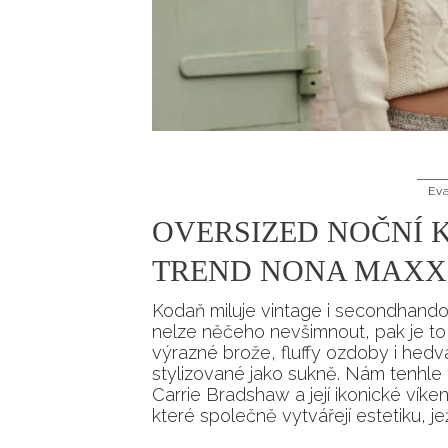
Ev
OVERSIZED NOČNÍ K
TREND NONA MAXX
Kodaň miluje vintage i secondhandovo
nelze něčeho nevšimnout, pak je to 
výrazné brože, fluffy ozdoby i he
stylizované jako sukně. Nám tenhle 
Carrie Bradshaw a její ikonické víke
které společně vytvářejí estetiku, j