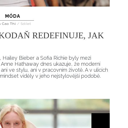
Přihlášením k newsletteru souhlasíte s
Obcho
společnosti BurdaMedia Extra s.r.o.
a potv
MÓDA
Zásadami ochrany soukromí
- BurdaMedia E
a Cao Thi
/
Sdílet
pracovat zejména k organizaci a vyhodnocení 
KODAŇ REDEFINUJE, JAK
Chcete navíc dostávat i další zajímavé a exkluz
Pokud souhlasíte se zpracováním údajů k tom
soukromí BurdaMedia Extra s.r.o.
, zaškrtnět
, Hailey Bieber a Sofia Richie byly mezi
rnet. Anne Hathaway dnes ukazuje, že moderní
ni ve stylu, ani v pracovním životě. A v ulicích
indset viděly v jeho nejstylovější podobě.