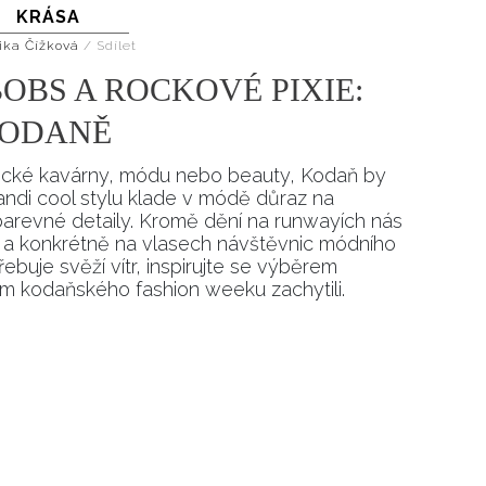
KRÁSA
ika Čížková
/
Sdílet
BOBS A ROCKOVÉ PIXIE:
KODANĚ
istické kavárny, módu nebo beauty, Kodaň by
andi cool stylu klade v módě důraz na
a barevné detaily. Kromě dění na runwayích nás
ích a konkrétně na vlasech návštěvnic módního
řebuje svěží vítr, inspirujte se výběrem
m kodaňského fashion weeku zachytili.