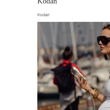
Kodaň
ELLE BEAUTY LOUNGE
L
S
Kodaň
V
S
S
ELLE DECORATION
H
INFORMACE
REDAKCE