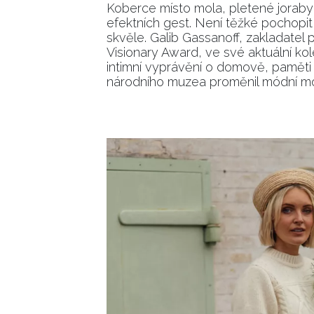
Koberce místo mola, pletené joraby
efektních gest. Není těžké pochop
skvěle. Galib Gassanoff, zakladatel p
Visionary Award, ve své aktuální kole
intimní vyprávění o domově, paměti a
národního muzea proměnil módní mo