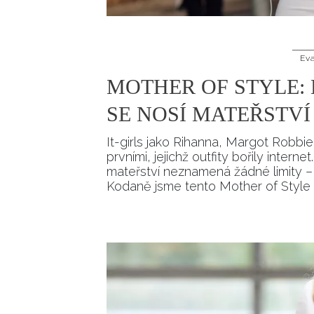
Ev
MOTHER OF STYLE: 
SE NOSÍ MATEŘSTVÍ
It-girls jako Rihanna, Margot Robbie
prvními, jejichž outfity bořily inte
mateřství neznamená žádné limity – a
Kodaně jsme tento Mother of Style m