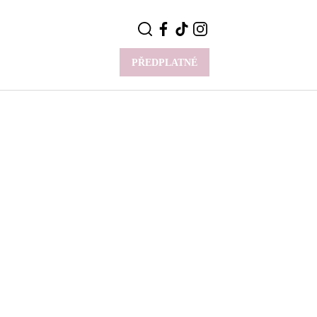
PŘEDPLATNÉ
VÍCE
Y
CELEBRITY
Novinky
Styl slavných
Rozhovory
ie