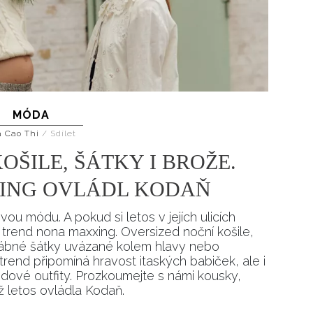
MÓDA
a Cao Thi
/
Sdílet
OŠILE, ŠÁTKY I BROŽE.
ING OVLÁDL KODAŇ
u módu. A pokud si letos v jejích ulicích
trend nona maxxing. Oversized noční košile,
dvábné šátky uvázané kolem hlavy nebo
trend připomíná hravost itaských babiček, ale i
ndové outfity. Prozkoumejte s námi kousky,
ež letos ovládla Kodaň.