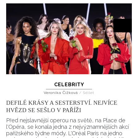
CELEBRITY
Veronika Čížková
/
Sdílet
DEFILÉ KRÁSY A SESTERSTVÍ. NEJVÍCE
HVĚZD SE SEŠLO V PAŘÍŽI
Před nejslavnější operou na světě, na Place de
l'Opéra, se konala jedna z nejvýznamnějších akcí
pařížského týdne módy. L'Oréal Paris na jedno