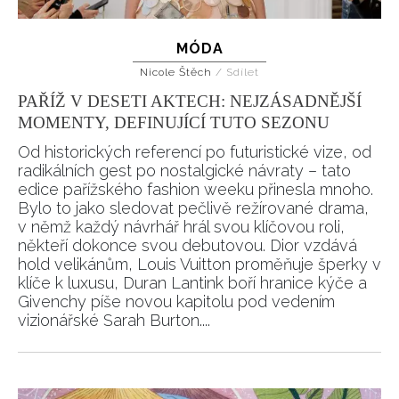
MÓDA
Nicole Štěch
/
Sdílet
PAŘÍŽ V DESETI AKTECH: NEJZÁSADNĚJŠÍ
MOMENTY, DEFINUJÍCÍ TUTO SEZONU
Od historických referencí po futuristické vize, od
radikálních gest po nostalgické návraty – tato
edice pařížského fashion weeku přinesla mnoho.
Bylo to jako sledovat pečlivě režírované drama,
v němž každý návrhář hrál svou klíčovou roli,
někteří dokonce svou debutovou. Dior vzdává
hold velikánům, Louis Vuitton proměňuje šperky v
klíče k luxusu, Duran Lantink boří hranice kýče a
Givenchy píše novou kapitolu pod vedením
vizionářské Sarah Burton....