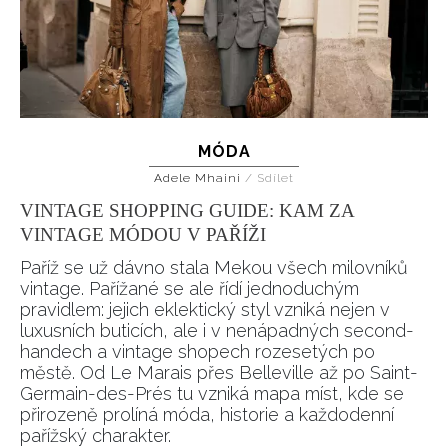
MÓDA
Adele Mhaini
/
Sdílet
VINTAGE SHOPPING GUIDE: KAM ZA
VINTAGE MÓDOU V PAŘÍŽI
Paříž se už dávno stala Mekou všech milovníků
vintage. Pařížané se ale řídí jednoduchým
pravidlem: jejich eklektický styl vzniká nejen v
luxusních buticích, ale i v nenápadných second-
handech a vintage shopech rozesetých po
městě. Od Le Marais přes Belleville až po Saint-
Germain-des-Prés tu vzniká mapa míst, kde se
přirozeně prolíná móda, historie a každodenní
pařížský charakter.