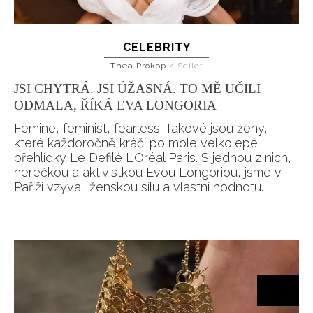
CELEBRITY
Thea Prokop
/
Sdílet
JSI CHYTRÁ. JSI ÚŽASNÁ. TO MĚ UČILI
ODMALA, ŘÍKÁ EVA LONGORIA
Femine, feminist, fearless. Takové jsou ženy,
které každoročně kráčí po mole velkolepé
přehlídky Le Defilé L‘Oréal Paris. S jednou z nich,
herečkou a aktivistkou Evou Longoriou, jsme v
Paříži vzývali ženskou sílu a vlastní hodnotu.