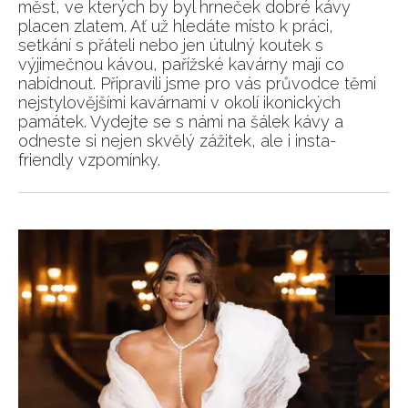
měst, ve kterých by byl hrneček dobré kávy
placen zlatem. Ať už hledáte místo k práci,
setkání s přáteli nebo jen útulný koutek s
INFORMACE
výjimečnou kávou, pařížské kavárny mají co
nabídnout. Připravili jsme pro vás průvodce těmi
REDAKCE
nejstylovějšími kavárnami v okolí ikonických
památek. Vydejte se s námi na šálek kávy a
odneste si nejen skvělý zážitek, ale i insta-
friendly vzpomínky.