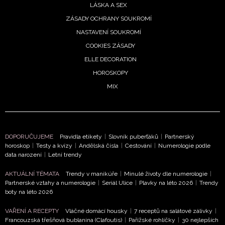
LÁSKA A SEX
ZÁSADY OCHRANY SOUKROMÍ
NASTAVENÍ SOUKROMÍ
COOKIES ZÁSADY
ELLE DECORATION
HOROSKOPY
MIX
DOPORUČUJEME
Pravidla etikety
|
Slovník puberťáků
|
Partnerský
horoskop
|
Testy a kvízy
|
Andělská čísla
|
Cestování
|
Numerologie podle
data narození
|
Letní trendy
AKTUÁLNÍ TÉMATA
Trendy v manikúře
|
Minulé životy dle numerologie
|
Partnerské vztahy a numerologie
|
Seriál Ulice
|
Plavky na léto 2026
|
Trendy
boty na léto 2026
VAŘENÍ A RECEPTY
Vláčné domácí housky
|
7 receptů na salátové zálivky
|
Francouzská třešňová bublanina (Clafoutis)
|
Pařížské rohlíčky
|
30 nejlepších