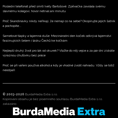
Poslední telefonát před smrtí Ivety Bartošové: Zpěvačka zavolala svému
slavnému kolegovi, hovor netrval ani minutu
Proč Skandinávky nikdy neříkají, že nemají co na sebe? Okopírujte jejich šatník
a pochopíte...
Sametové tlapky a tajemná duše: Mezinárodní den koček odkrývá tajemství
fascinujících šelem i lásku Čechů ke kočkám
Nejlepší druhý život pro lák od okurek? Vložte do něj vejce a za pár dní získáte
výraznou chuťovku bez práce
Proč se při vaření používá alkohol a kdy je vhodné zvolit náhradu. Vždy se totiž
neodpaří
© 2003-2026
BurdaMedia Extra s.r.o.
Kopírování obsahu je bez písemného souhlasu BurdaMedia Extra s.r.o.
zakázáno