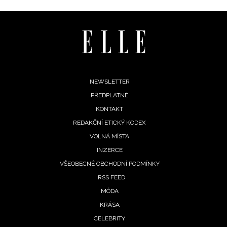
zpracováním údajů k tomuto účelu podle
Zásad ochrany
soukromí BurdaMedia Extra s.r.o.
, zaškrtněte toto pole.
Footer
NEWSLETTER
PŘEDPLATNÉ
menu
KONTAKT
REDAKČNÍ ETICKÝ KODEX
VOLNÁ MÍSTA
INZERCE
VŠEOBECNÉ OBCHODNÍ PODMÍNKY
RSS FEED
MÓDA
KRÁSA
CELEBRITY