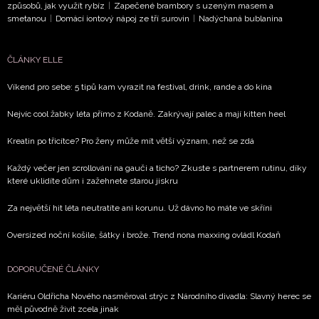
způsobů, jak využít rybíz
|
Zapečené brambory s uzeným masem a
smetanou
|
Domácí iontový nápoj ze tří surovin
|
Nadýchaná bublanina
ČLÁNKY ELLE
Víkend pro sebe: 5 tipů kam vyrazit na festival, drink, rande a do kina
Nejvíc cool žabky léta přímo z Kodaně. Zakrývají palec a mají kitten heel
Kreatin po třicítce? Pro ženy může mít větší význam, než se zdá
Každý večer jen scrollování na gauči a ticho? Zkuste s partnerem rutinu, díky
které uklidíte dům i zažehnete starou jiskru
Za největší hit léta neutratíte ani korunu. Už dávno ho máte ve skříni
Oversized noční košile, šátky i brože. Trend nona maxxing ovládl Kodaň
DOPORUČENÉ ČLÁNKY
Kariéru Oldřicha Nového nasměroval strýc z Národního divadla: Slavný herec se
měl původně živit zcela jinak