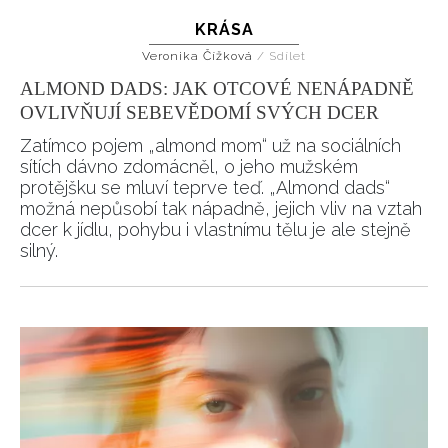
KRÁSA
HOME
Veronika Čížková
/
Sdílet
ALMOND DADS: JAK OTCOVÉ NENÁPADNĚ
OVLIVŇUJÍ SEBEVĚDOMÍ SVÝCH DCER
Zatímco pojem „almond mom“ už na sociálních
sítích dávno zdomácněl, o jeho mužském
protějšku se mluví teprve teď. „Almond dads“
možná nepůsobí tak nápadně, jejich vliv na vztah
dcer k jídlu, pohybu i vlastnímu tělu je ale stejně
silný.