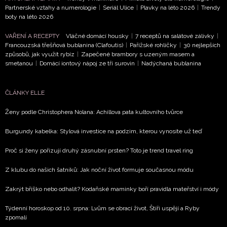
Partnerské vztahy a numerologie
|
Seriál Ulice
|
Plavky na léto 2026
|
Trendy
boty na léto 2026
VAŘENÍ A RECEPTY
Vláčné domácí housky
|
7 receptů na salátové zálivky
|
Francouzská třešňová bublanina (Clafoutis)
|
Pařížské rohlíčky
|
30 nejlepších
způsobů, jak využít rybíz
|
Zapečené brambory s uzeným masem a
smetanou
|
Domácí iontový nápoj ze tří surovin
|
Nadýchaná bublanina
NEWSLETTER
ODESLAT
ČLÁNKY ELLE
Ženy podle Christophera Nolana: Achillova pata kultovního tvůrce
Přihlášením k newsletteru souhlasíte s
Obchodními
podmínkami společnosti BurdaMedia Extra s.r.o.
a
Burgundy kabelka: Stylová investice na podzim, kterou vynosíte už teď
potvrzujete, že jste se seznámili se
Zásadami
Proč si ženy pořizují druhý zásnubní prsten? Toto je trend travel ring
ochrany soukromí
- BurdaMedia Extra s.r.o. bude s
Vašimi údaji pracovat zejména k organizaci a
Z klubu do našich šatníků: Jak noční život formuje současnou módu
vyhodnocení akce a zasílání novinek.
Zakrýt bříško nebo odhalit? Kodaňské maminky boří pravidla mateřství i módy
Chcete navíc dostávat i další zajímavé a exkluzivní
informace od našich partnerů? Pokud souhlasíte se
Týdenní horoskop od 10. srpna: Lvům se obrací život, Štíři uspějí a Ryby
zpomalí
zpracováním údajů k tomuto účelu podle
Zásad ochrany