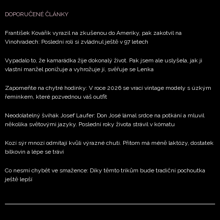
soukromí BurdaMedia Extra s.r.o.
, zaškrtněte toto pole.
DOPORUČENÉ ČLÁNKY
František Kovářík vyrazil na zkušenou do Ameriky, pak zakotvil na
Vinohradech: Poslední roli si zvládnul ještě v 97 letech
Vypadalo to, že kamarádka žije dokonalý život. Pak jsem ale uslyšela, jak ji
vlastní manžel ponižuje a vyhrožuje jí, svěřuje se Lenka
Zapomeňte na chytré hodinky: V roce 2026 se vrací vintage modely s úzkým
řemínkem, které pozvednou váš outfit
Neodolatelný švihák Josef Laufer: Don José lámal srdce na potkání a mluvil
několika světovými jazyky. Poslední roky života strávil v kómatu
Kozí sýr mnozí odmítají kvůli výrazné chuti. Přitom má méně laktózy, dostatek
bílkovin a lépe se tráví
Co nesmí chybět ve smažence: Díky těmto trikům bude tradiční pochoutka
ještě lepší