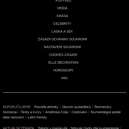
RSS FEED
MÓDA
KRÁSA
CELEBRITY
LÁSKA A SEX
ZÁSADY OCHRANY SOUKROMÍ
NASTAVENÍ SOUKROMÍ
COOKIES ZÁSADY
ELLE DECORATION
HOROSKOPY
MIX
DOPORUČUJEME
Pravidla etikety
|
Slovník puberťáků
|
Partnerský
horoskop
|
Testy a kvízy
|
Andělská čísla
|
Cestování
|
Numerologie podle
data narození
|
Letní trendy
AKTUÁLNÍ TÉMATA
Trendy v manikúře
|
Minulé životy dle numerologie
|