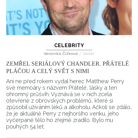
CELEBRITY
Veronika Čížková
/
Sdílet
ZEMŘEL SERIÁLOVÝ CHANDLER. PŘÁTELÉ
PLÁČOU A CELÝ SVĚT S NIMI
Ani ne před rokem vydal herec Matthew Perry
své memoáry s názvem Přátelé, lásky a ten
ohromný průšvih. Vyznává se v nich zcela
otevřeně z obrovských problémů, které si
způsobil užíváním léků a alkoholu. Ačkoli se zdálo,
že je aktuálně Perry z nejhoršího venku, jeho
vyčerpané tělo ho zřejmě zradilo. Bylo mu
pouhých 54 let.