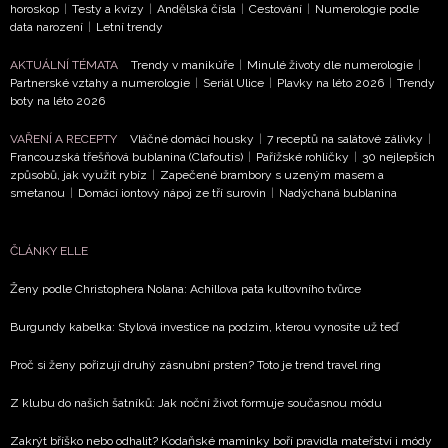
horoskop
|
Testy a kvízy
|
Andělská čísla
|
Cestování
|
Numerologie podle
data narození
|
Letní trendy
AKTUÁLNÍ TÉMATA
Trendy v manikúře
|
Minulé životy dle numerologie
|
Partnerské vztahy a numerologie
|
Seriál Ulice
|
Plavky na léto 2026
|
Trendy
boty na léto 2026
VAŘENÍ A RECEPTY
Vláčné domácí housky
|
7 receptů na salátové zálivky
|
Francouzská třešňová bublanina (Clafoutis)
|
Pařížské rohlíčky
|
30 nejlepších
způsobů, jak využít rybíz
|
Zapečené brambory s uzeným masem a
smetanou
|
Domácí iontový nápoj ze tří surovin
|
Nadýchaná bublanina
ČLÁNKY ELLE
Ženy podle Christophera Nolana: Achillova pata kultovního tvůrce
Burgundy kabelka: Stylová investice na podzim, kterou vynosíte už teď
Proč si ženy pořizují druhý zásnubní prsten? Toto je trend travel ring
Z klubu do našich šatníků: Jak noční život formuje současnou módu
Zakrýt bříško nebo odhalit? Kodaňské maminky boří pravidla mateřství i módy