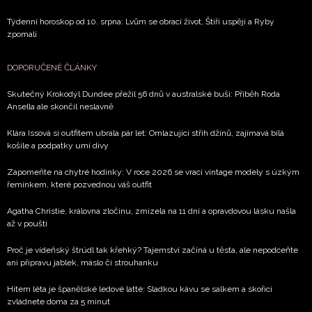
Týdenní horoskop od 10. srpna: Lvům se obrací život, Štíři uspějí a Ryby
zpomalí
DOPORUČENÉ ČLÁNKY
Skutečný Krokodýl Dundee přežil 56 dnů v australské buši: Příběh Roda
Ansella ale skončil neslavně
Klára Issová si outfitem ubrala pár let: Omlazující střih džínů, zajímavá bílá
košile a podpatky umí divy
Zapomeňte na chytré hodinky: V roce 2026 se vrací vintage modely s úzkým
řemínkem, které pozvednou váš outfit
Agatha Christie, královna zločinu, zmizela na 11 dní a opravdovou lásku našla
až v poušti
Proč je vídeňský štrúdl tak křehký? Tajemství začíná u těsta, ale nepodceňte
ani přípravu jablek, máslo či strouhanku
Hitem léta je španělské ledové latté: Sladkou kávu se salkem a skořicí
zvládnete doma za 5 minut