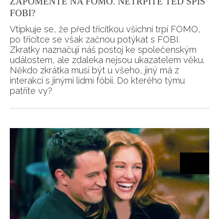
ZAPOMĚŇTE NA FOMO. NETRPÍTE TEĎ SPÍŠ
FOBI?
Vtipkuje se, že před třicítkou všichni trpí FOMO,
po třicítce se však začnou potýkat s FOBI.
Zkratky naznačují náš postoj ke společenským
událostem, ale zdaleka nejsou ukazatelem věku.
Někdo zkrátka musí být u všeho, jiný má z
interakcí s jinými lidmi fóbii. Do kterého týmu
patříte vy?