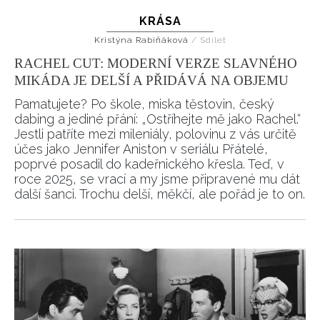
KRÁSA
HOME
Kristýna Rabiňáková
/
Sdílet
RACHEL CUT: MODERNÍ VERZE SLAVNÉHO
MIKÁDA JE DELŠÍ A PŘIDÁVÁ NA OBJEMU
Pamatujete? Po škole, miska těstovin, český
dabing a jediné přání: „Ostříhejte mě jako Rachel.“
Jestli patříte mezi mileniály, polovinu z vás určitě
účes jako Jennifer Aniston v seriálu Přátelé,
poprvé posadil do kadeřnického křesla. Teď, v
roce 2025, se vrací a my jsme připravené mu dát
další šanci. Trochu delší, měkčí, ale pořád je to on.