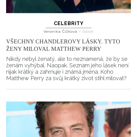
CELEBRITY
Veronika Čížková
/
Sdílet
VŠECHNY CHANDLEROVY LÁSKY. TYTO
INFORMACE
ŽENY MILOVAL MATTHEW PERRY
Nikdy nebyl ženatý, ale to neznamená, že by se
REDAKCE
ženám vyhýbal. Naopak. Seznam jeho lásek není
nijak krátký a zahrnuje i známá jména. Koho
Matthew Perry za svůj krátký život stihl milovat?