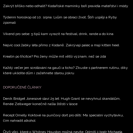
Zakrýt bříško nebo odhalit? Kodaňské maminky boří pravidla mateřství i módy
Týdenní horoskop od 10. srpna: Lvům se obrací život, Štíři uspějí a Ryby
zpomalí
Víkend pro sebe: 5 tipů kam vyrazit na festival, drink, rande a do kina
Nejvíc cool žabky léta přímo z Kodaně. Zakrývají palec a mají kitten heel
Kreatin po třicítce? Pro ženy může mít větší význam, než se zdá
Každý večer jen scrollování na gauči a ticho? Zkuste s partnerem rutinu, díky
které uklidíte dům i zažehnete starou jiskru
DOPORUČENÉ ČLÁNKY
Deník Bridget Jonesové slaví 25 let: Hugh Grant se nevyhnul skandálům,
Renée Zellweger konečně našla štěstí v lásce
Recept Ornelly Koktové na punčový dort pro děti: Má speciální vychytávku,
čím nahradit alkohol
Čtyři věci, které o Whitney Houston možná nevíte: Odmítl ji bratr Michaela