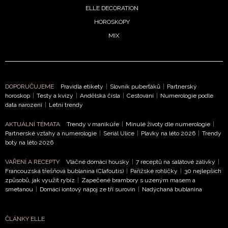
ELLE DECORATION
HOROSKOPY
MIX
DOPORUČUJEME
Pravidla etikety
|
Slovník puberťáků
|
Partnerský
horoskop
|
Testy a kvízy
|
Andělská čísla
|
Cestování
|
Numerologie podle
data narození
|
Letní trendy
AKTUÁLNÍ TÉMATA
Trendy v manikúře
|
Minulé životy dle numerologie
|
Partnerské vztahy a numerologie
|
Seriál Ulice
|
Plavky na léto 2026
|
Trendy
boty na léto 2026
VAŘENÍ A RECEPTY
Vláčné domácí housky
|
7 receptů na salátové zálivky
|
Francouzská třešňová bublanina (Clafoutis)
|
Pařížské rohlíčky
|
30 nejlepších
způsobů, jak využít rybíz
|
Zapečené brambory s uzeným masem a
smetanou
|
Domácí iontový nápoj ze tří surovin
|
Nadýchaná bublanina
ČLÁNKY ELLE