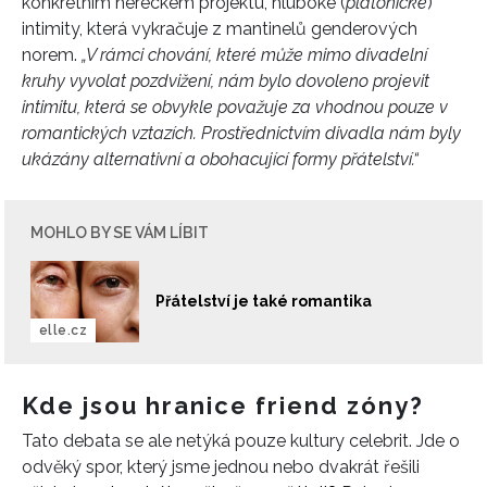
konkrétním hereckém projektu, hluboké (
platonické
)
intimity, která vykračuje z mantinelů genderových
norem.
„V rámci chování, které může mimo divadelní
kruhy vyvolat pozdvižení, nám bylo dovoleno projevit
intimitu, která se obvykle považuje za vhodnou pouze v
romantických vztazích. Prostřednictvím divadla nám byly
ukázány alternativní a obohacující formy přátelství.“
MOHLO BY SE VÁM LÍBIT
Přátelství je také romantika
elle.cz
Kde jsou hranice friend zóny?
Tato debata se ale netýká pouze kultury celebrit. Jde o
odvěký spor, který jsme jednou nebo dvakrát řešili