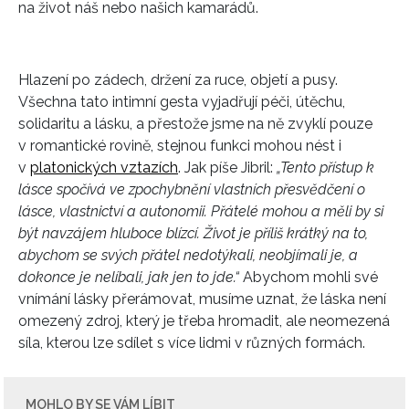
na život náš nebo našich kamarádů.
INFORMACE
REDAKCE
Hlazení po zádech, držení za ruce, objetí a pusy.
Všechna tato intimní gesta vyjadřují péči, útěchu,
solidaritu a lásku, a přestože jsme na ně zvyklí pouze
v romantické rovině, stejnou funkci mohou nést i
v
platonických vztazích
. Jak píše Jibril:
„Tento přístup k
lásce spočívá ve zpochybnění vlastních přesvědčení o
lásce, vlastnictví a autonomii. Přátelé mohou a měli by si
být navzájem hluboce blízcí. Život je příliš krátký na to,
abychom se svých přátel nedotýkali, neobjímali je, a
dokonce je nelíbali, jak jen to jde.“
Abychom mohli své
vnímání lásky přerámovat, musíme uznat, že láska není
omezený zdroj, který je třeba hromadit, ale neomezená
síla, kterou lze sdílet s více lidmi v různých formách.
MOHLO BY SE VÁM LÍBIT