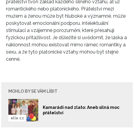
přátelství tvoří základ každého silného vztahu, ať už
romantického nebo platonického. Přátelství mezi
mužem a ženou může být hluboké a významné, může
poskytovat emocionální podporu, intelektuální
stimulaci a vzájemné porozumění, které přesahují
fyzickou přitažlivost. Je důležité si uvědomit, že láska a
náklonnost mohou existovat mimo rámec romantiky a
sexu, a že tyto platonické vztahy mohou být stejně
cenné.
MOHLO BY SE VÁM LÍBIT
Kamarádi nad zlato: Aneb silná moc
přátelství
elle.cz