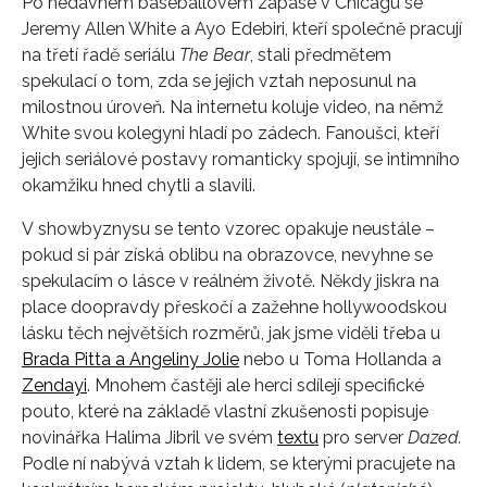
Po nedávném baseballovém zápase v Chicagu se
Jeremy Allen White a Ayo Edebiri, kteří společně pracují
na třetí řadě seriálu
The Bear
, stali předmětem
spekulací o tom, zda se jejich vztah neposunul na
milostnou úroveň. Na internetu koluje video, na němž
White svou kolegyni hladí po zádech. Fanoušci, kteří
jejich seriálové postavy romanticky spojují, se intimního
okamžiku hned chytli a slavili.
V showbyznysu se tento vzorec opakuje neustále –
pokud si pár získá oblibu na obrazovce, nevyhne se
spekulacím o lásce v reálném životě. Někdy jiskra na
place doopravdy přeskočí a zažehne hollywoodskou
lásku těch největších rozměrů, jak jsme viděli třeba u
Brada Pitta a Angeliny Jolie
nebo u Toma Hollanda a
Zendayi
. Mnohem častěji ale herci sdílejí specifické
pouto, které na základě vlastní zkušenosti popisuje
novinářka Halima Jibril ve svém
textu
pro server
Dazed.
Podle ní nabývá vztah k lidem, se kterými pracujete na