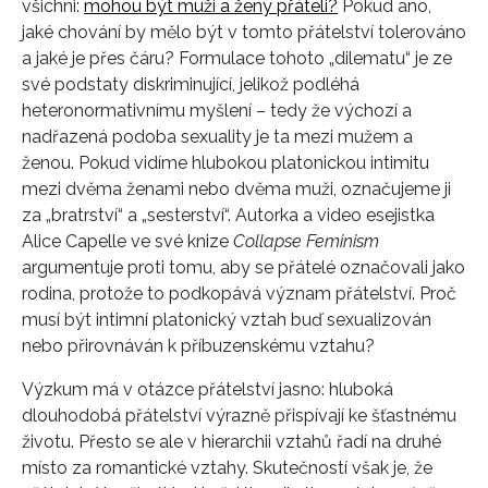
všichni:
mohou být muži a ženy přáteli?
Pokud ano,
jaké chování by mělo být v tomto přátelství tolerováno
a jaké je přes čáru? Formulace tohoto „dilematu“ je ze
své podstaty diskriminující, jelikož podléhá
heteronormativnímu myšlení – tedy že výchozí a
nadřazená podoba sexuality je ta mezi mužem a
ženou. Pokud vidíme hlubokou platonickou intimitu
mezi dvěma ženami nebo dvěma muži, označujeme ji
za „bratrství“ a „sesterství“. Autorka a video esejistka
Alice Capelle ve své knize
Collapse Feminism
argumentuje proti tomu, aby se přátelé označovali jako
rodina, protože to podkopává význam přátelství. Proč
musí být intimní platonický vztah buď sexualizován
nebo přirovnáván k příbuzenskému vztahu?
Výzkum má v otázce přátelství jasno: hluboká
dlouhodobá přátelství výrazně přispívají ke šťastnému
životu. Přesto se ale v hierarchii vztahů řadí na druhé
místo za romantické vztahy. Skutečností však je, že