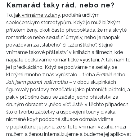
Kamarád taky rád, nebo ne?
To,
jak vnímáme vztahy
, podléhá určitým
společenským stereotypům. Když je muž blízkým
přítelem ženy, okolí často předpokládá, že má skryté
romantické nebo sexuální úmysly, nebo je naopak
považován za „slabého“ či „zženštilého“. Stejně
vnímáme takové přátelství v knihách a filmech, kde
napjatě očekáváme
romantické vyústění
. A tak nám to
je i předkládáno. Když se podíváme na seriály, se
kterými mnoho z nás vyrůstalo – třeba
Přátelé
nebo
Jak jsem poznal vaši matku
– v obou skupinkách
figurovaly postavy zezačátku jako platoničtí přátelé, a
pak v průběhu času se začalo jedno přátelství za
druhým obracet v „něco víc“. Jistě, v těchto případech
šlo o tvorbu zápletky a uspokojení touhy diváka,
nicméně když podobné situace odmala vidíme
v popkultuře, je jasné, že si toto vnímání vztahu mezi
mužem a ženou internalizujeme a budeme jej aplikovat