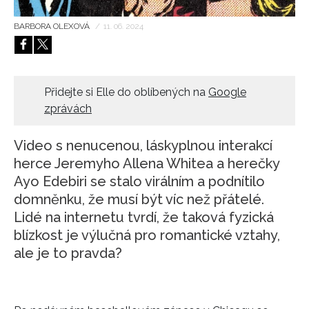
HOME
BARBORA OLEXOVÁ
/
11. 06. 2024
Přidejte si Elle do oblíbených na
Google
zprávách
Video s nenucenou, láskyplnou interakcí
herce Jeremyho Allena Whitea a herečky
Ayo Edebiri se stalo virálním a podnítilo
domněnku, že musí být víc než přátelé.
Lidé na internetu tvrdí, že taková fyzická
blízkost je výlučná pro romantické vztahy,
ale je to pravda?