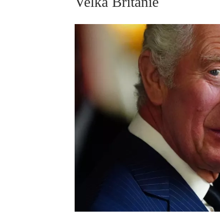
Velká Británie
ELLE BEAUTY LOUNGE
L
S
V
S
S
ELLE DECORATION
H
INFORMACE
REDAKCE