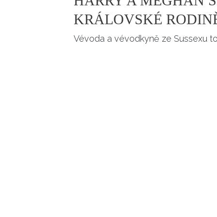
HARRY A MEGHAN S
KRÁLOVSKÉ RODIN
Vévoda a vévodkyně ze Sussexu to 