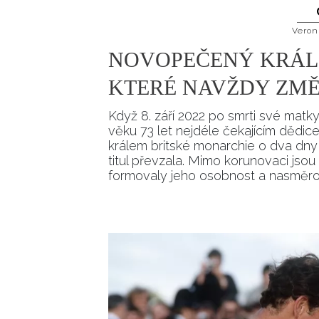
Veron
NOVOPEČENÝ KRÁL K
KTERÉ NAVŽDY ZMĚ
Když 8. září 2022 po smrti své matky,
věku 73 let nejdéle čekajícím dědicem
králem britské monarchie o dva dny p
titul převzala. Mimo korunovaci jsou
formovaly jeho osobnost a nasměrov