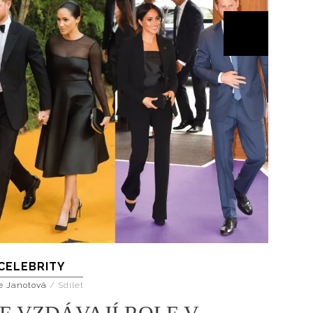
CELEBRITY
e Janotová
/
Sdílet