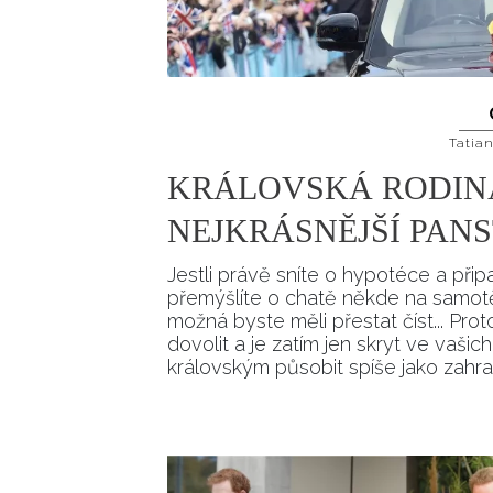
Tatia
KRÁLOVSKÁ RODIN
NEJKRÁSNĚJŠÍ PANS
Jestli právě sníte o hypotéce a př
přemýšlíte o chatě někde na samotě
možná byste měli přestat číst... Prot
dovolit a je zatím jen skryt ve vaši
královským působit spíše jako zahr