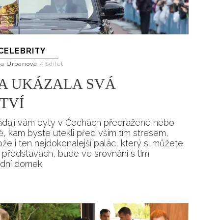
CELEBRITY
na Urbanová
/
Sdílet
A UKÁZALA SVÁ
TVÍ
ipadají vám byty v Čechách předražené nebo
, kam byste utekli před vším tím stresem,
ože i ten nejdokonalejší palác, který si můžete
ch představách, bude ve srovnání s tím
adní domek.