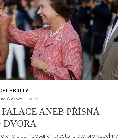
CELEBRITY
ika Čížková
/
Sdílet
I PALÁCE ANEB PŘÍSNÁ
O DVORA
ora je sice nepsaná, přesto je ale pro všechny