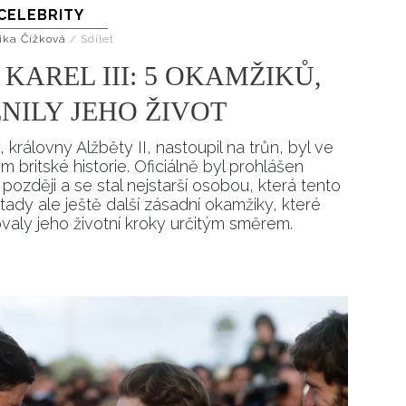
CELEBRITY
Přihlášením k newsletteru souhlasíte s
Obcho
společnosti BurdaMedia Extra s.r.o.
a potv
ika Čížková
/
Sdílet
Zásadami ochrany soukromí
- BurdaMedia E
AREL III: 5 OKAMŽIKŮ,
pracovat zejména k organizaci a vyhodnocení 
NILY JEHO ŽIVOT
Chcete navíc dostávat i další zajímavé a exkluz
Pokud souhlasíte se zpracováním údajů k tom
 královny Alžběty II, nastoupil na trůn, byl ve
soukromí BurdaMedia Extra s.r.o.
, zaškrtnět
 britské historie. Oficiálně byl prohlášen
ozději a se stal nejstarší osobou, která tento
 tady ale ještě další zásadní okamžiky, které
aly jeho životní kroky určitým směrem.