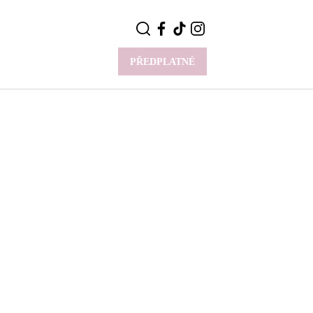
PŘEDPLATNÉ
VÍCE
Y
CELEBRITY
Novinky
Styl slavných
Rozhovory
ie