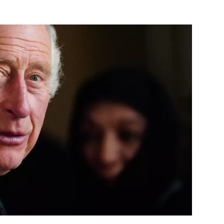
ÁSKA A SEX
ELLEPHORIA
ELLE STOR
ingles
y a on
ex
vatba
OME
NEWSLETTER