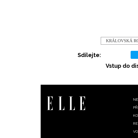
KRÁLOVSKÁ R
Sdílejte:
Vstup do di
F
NE
PŘ
m
KO
RE
VO