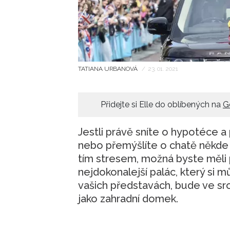
TATIANA URBANOVÁ
/
23. 01. 2021
Přidejte si Elle do oblíbených na
G
Jestli právě sníte o hypotéce a
nebo přemýšlíte o chatě někde 
tím stresem, možná byste měli př
nejdokonalejší palác, který si m
vašich představách, bude ve sr
jako zahradní domek.