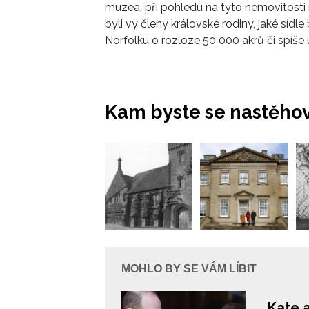
muzea, při pohledu na tyto nemovitosti 
byli vy členy královské rodiny, jaké síd
Norfolku o rozloze 50 000 akrů či spíše
Kam byste se nastěhov
MOHLO BY SE VÁM LÍBIT
Kate 