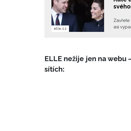
svého
Zavřete 
asi vypa
elle.cz
Pak oči 
fantazie
Cambrid
nahlédn
ELLE nežije jen na webu –
sítích: