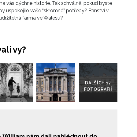
na vás dýchne historie. Tak schválně, pokud byste
le by uspokojilo vaše “skromné” potřeby? Panství v
 udržitelná farma ve Walesu?
ali vy?
Přejít
do
galerie
a William nám dali nahlédnout do