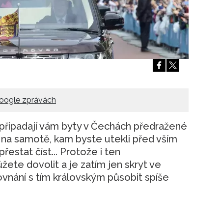
Přihlášením k newsletteru souhlasíte s
Obcho
společnosti BurdaMedia Extra s.r.o.
a potv
Zásadami ochrany soukromí
- BurdaMedia E
pracovat zejména k organizaci a vyhodnocení 
Chcete navíc dostávat i další zajímavé a exkluz
Pokud souhlasíte se zpracováním údajů k tom
soukromí BurdaMedia Extra s.r.o.
, zaškrtnět
oogle zprávách
 připadají vám byty v Čechách předražené
na samotě, kam byste utekli před vším
estat číst... Protože i ten
ůžete dovolit a je zatím jen skryt ve
ovnání s tím královským působit spíše