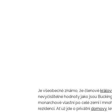
Je všeobecně známo, že členové
králov
nevyčíslitelné hodnoty jako jsou Bucki
monarchové vlastní po celé zemi i mn
rezidencí. Ať už jde o privátní
domovy
, l