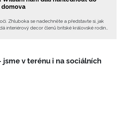
 domova
oči. Zhluboka se nadechněte a představte si, jak
dá interiérový decor členů britské královské rodiny.
zase otevřete a přesvědčte se, zda se vaše
 shoduje s realitou. Vévoda a vévodkyně z
ge nám dali prostřednictvím Instagramu
out do svého obývacího pokoje.
 jsme v terénu i na sociálních