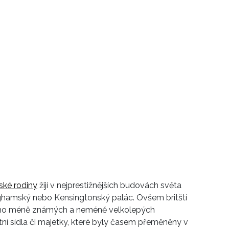
ské rodiny
žijí v nejprestižnějších budovách světa
nghamský nebo Kensingtonský palác. Ovšem britští
oho méně známých a neméně velkolepých
etní sídla či majetky, které byly časem přeměněny v