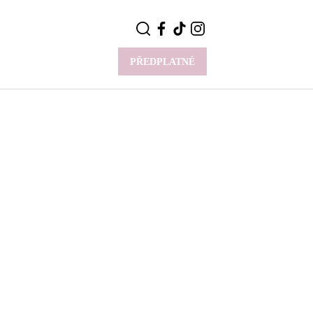
PŘEDPLATNÉ
VÍCE
Y
CELEBRITY
Novinky
Styl slavných
Rozhovory
ie