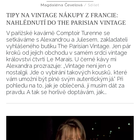
Magdaléna Čevelová
/
Sdílet
HOME
TIPY NA VINTAGE NÁKUPY Z FRANCIE:
NAHLÉDNUTÍ DO THE PARISIAN VINTAGE
V pařížské kavárně Comptoir Turenne se
setkáváme s Alexandrou a Julesem, zakladateli
vyhlášeného butiku The Parisian Vintage. Jen pár
kroků od jejich obchodu v samém srdci vintage
království čtvrti Le Marais. U černé kávy mi
Alexandra prozrazuje: „Vintage není jen o
nostalgii. Jde o vybírání takových kousků, které
vám umožní být plně svým autentickým já.“ Při
pohledu na to, jak je oblečená, jí musím dát za
pravdu. A tak se horlivě doptávám, jak...