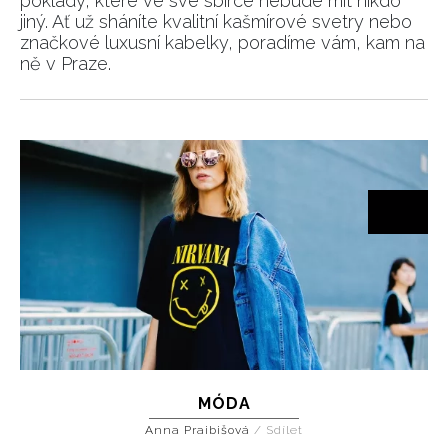
poklady, které ve své sbírce nebude mít nikdo
jiný. Ať už sháníte kvalitní kašmírové svetry nebo
značkové luxusní kabelky, poradíme vám, kam na
ně v Praze.
MÓDA
Anna Praibišová
/
Sdílet