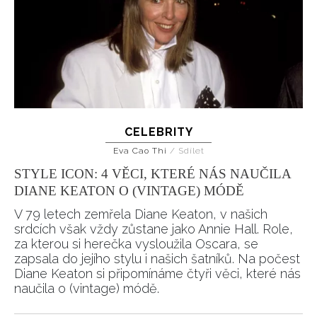
CELEBRITY
Eva Cao Thi
/
Sdílet
STYLE ICON: 4 VĚCI, KTERÉ NÁS NAUČILA
DIANE KEATON O (VINTAGE) MÓDĚ
V 79 letech zemřela Diane Keaton, v našich
srdcích však vždy zůstane jako Annie Hall. Role,
za kterou si herečka vysloužila Oscara, se
zapsala do jejího stylu i našich šatníků. Na počest
Diane Keaton si připomínáme čtyři věci, které nás
naučila o (vintage) módě.