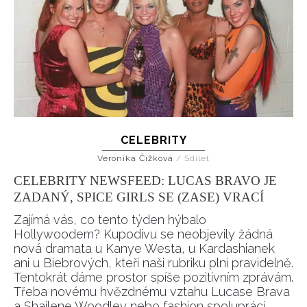
CELEBRITY
Veronika Čížková
/
Sdílet
CELEBRITY NEWSFEED: LUCAS BRAVO JE
ZADANÝ, SPICE GIRLS SE (ZASE) VRACÍ
Zajímá vás, co tento týden hýbalo
Hollywoodem? Kupodivu se neobjevily žádná
nová dramata u Kanye Westa, u Kardashianek
ani u Biebrových, kteří naši rubriku plní pravidelně.
Tentokrát dáme prostor spíše pozitivním zprávám.
Třeba novému hvězdnému vztahu Lucase Brava
a Shailene Woodley nebo fashion spolupráci