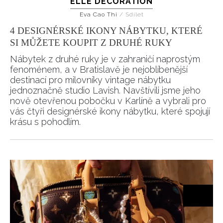
ELLE DECORATION
Eva Cao Thi
/
Sdílet
4 DESIGNÉRSKÉ IKONY NÁBYTKU, KTERÉ
INFORMACE
SI MŮŽETE KOUPIT Z DRUHÉ RUKY
REDAKCE
Nábytek z druhé ruky je v zahraničí naprostým
fenoménem, a v Bratislavě je nejoblíbenější
destinací pro milovníky vintage nábytku
jednoznačně studio Lavish. Navštívili jsme jeho
nově otevřenou pobočku v Karlíně a vybrali pro
vás čtyři designérské ikony nábytku, které spojují
krásu s pohodlím.