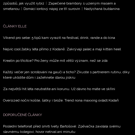
způsobů, jak využít rybíz
|
Zapečené brambory s uzeným masem a
smetanou
|
Domácí iontový nápoj ze tří surovin
|
Nadýchaná bublanina
ČLÁNKY ELLE
Víkend pro sebe: 5 tipů kam vyrazit na festival, drink, rande a do kina
Nejvíc cool žabky léta přímo z Kodaně. Zakrývají palec a mají kitten heel
Kreatin po třicítce? Pro ženy může mít větší význam, než se zdá
Každý večer jen scrollování na gauči a ticho? Zkuste s partnerem rutinu, díky
které uklidíte dům i zažehnete starou jiskru
Za největší hit léta neutratíte ani korunu. Už dávno ho máte ve skříni
Oversized noční košile, šátky i brože. Trend nona maxxing ovládl Kodaň
DOPORUČENÉ ČLÁNKY
Poslední telefonát před smrtí Ivety Bartošové: Zpěvačka zavolala svému
slavnému kolegovi, hovor netrval ani minutu