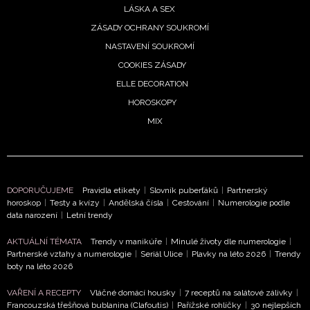
LÁSKA A SEX
ZÁSADY OCHRANY SOUKROMÍ
NASTAVENÍ SOUKROMÍ
COOKIES ZÁSADY
ELLE DECORATION
HOROSKOPY
MIX
DOPORUČUJEME
Pravidla etikety
|
Slovník puberťáků
|
Partnerský
horoskop
|
Testy a kvízy
|
Andělská čísla
|
Cestování
|
Numerologie podle
data narození
|
Letní trendy
AKTUÁLNÍ TÉMATA
Trendy v manikúře
|
Minulé životy dle numerologie
|
Partnerské vztahy a numerologie
|
Seriál Ulice
|
Plavky na léto 2026
|
Trendy
boty na léto 2026
VAŘENÍ A RECEPTY
Vláčné domácí housky
|
7 receptů na salátové zálivky
|
Francouzská třešňová bublanina (Clafoutis)
|
Pařížské rohlíčky
|
30 nejlepších