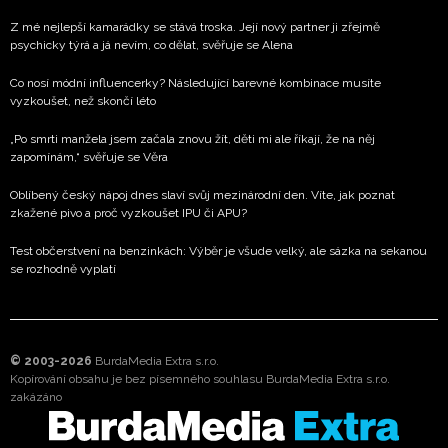
Z mé nejlepší kamarádky se stává troska. Její nový partner ji zřejmě
psychicky týrá a já nevím, co dělat, svěřuje se Alena
Co nosí módní influencerky? Následující barevné kombinace musíte
vyzkoušet, než skončí léto
„Po smrti manžela jsem začala znovu žít, děti mi ale říkají, že na něj
zapomínám,“ svěřuje se Věra
Oblíbený český nápoj dnes slaví svůj mezinárodní den. Víte, jak poznat
zkažené pivo a proč vyzkoušet IPU či APU?
Test občerstvení na benzinkách: Výběr je všude velký, ale sázka na sekanou
se rozhodně vyplatí
© 2003-2026
BurdaMedia Extra s.r.o.
Kopírování obsahu je bez písemného souhlasu BurdaMedia Extra s.r.o.
zakázáno