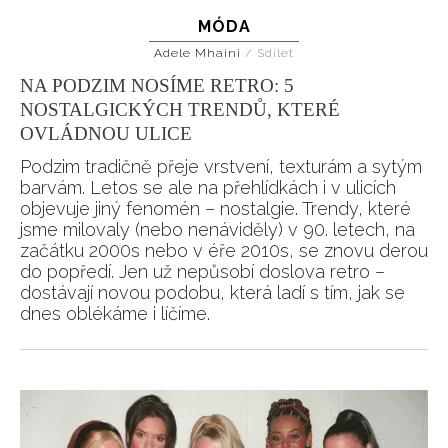
MÓDA
Adele Mhaini
/
Sdílet
NA PODZIM NOSÍME RETRO: 5
NOSTALGICKÝCH TRENDŮ, KTERÉ
OVLÁDNOU ULICE
Podzim tradičně přeje vrstvení, texturám a sytým
barvám. Letos se ale na přehlídkách i v ulicích
objevuje jiný fenomén – nostalgie. Trendy, které
jsme milovaly (nebo nenáviděly) v 90. letech, na
začátku 2000s nebo v éře 2010s, se znovu derou
do popředí. Jen už nepůsobí doslova retro –
dostávají novou podobu, která ladí s tím, jak se
dnes oblékáme i líčíme.