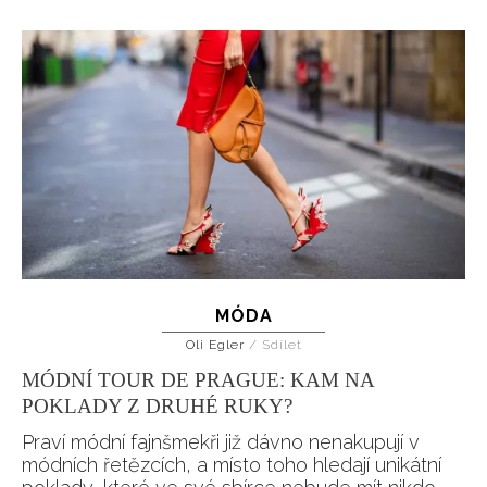
MÓDA
Oli Egler
/
Sdílet
MÓDNÍ TOUR DE PRAGUE: KAM NA
POKLADY Z DRUHÉ RUKY?
Praví módní fajnšmekři již dávno nenakupují v
módních řetězcích, a místo toho hledají unikátní