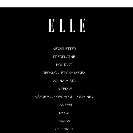
informace od našich partnerů? Pokud souhlasíte se
zpracováním údajů k tomuto účelu podle
Zásad ochrany
soukromí BurdaMedia Extra s.r.o.
, zaškrtněte toto pole.
Footer
NEWSLETTER
PŘEDPLATNÉ
menu
KONTAKT
REDAKČNÍ ETICKÝ KODEX
VOLNÁ MÍSTA
INZERCE
VŠEOBECNÉ OBCHODNÍ PODMÍNKY
RSS FEED
MÓDA
KRÁSA
CELEBRITY