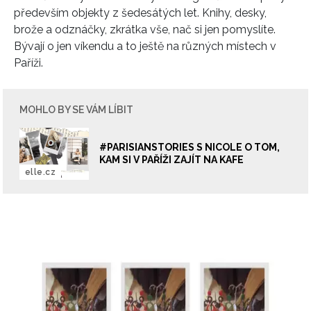
především objekty z šedesátých let. Knihy, desky,
brože a odznáčky, zkrátka vše, nač si jen pomyslíte.
Bývají o jen víkendu a to ještě na různých místech v
Paříži.
MOHLO BY SE VÁM LÍBIT
#PARISIANSTORIES S NICOLE O TOM,
KAM SI V PAŘÍŽI ZAJÍT NA KAFE
elle.cz