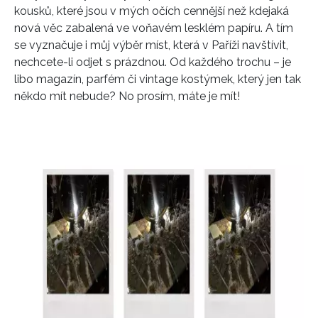
kousků, které jsou v mých očích cennější než kdejaká
nová věc zabalená ve voňavém lesklém papíru. A tím
se vyznačuje i můj výběr míst, která v Paříži navštívit,
nechcete-li odjet s prázdnou. Od každého trochu – je
libo magazín, parfém či vintage kostýmek, který jen tak
někdo mít nebude? No prosím, máte je mít!