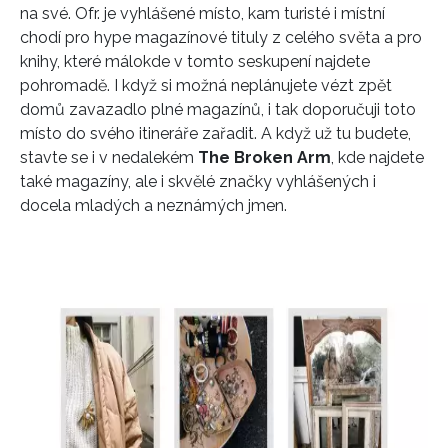
na své. Ofr. je vyhlášené místo, kam turisté i místní
chodí pro hype magazínové tituly z celého světa a pro
knihy, které málokde v tomto seskupení najdete
pohromadě. I když si možná neplánujete vézt zpět
domů zavazadlo plné magazínů, i tak doporučuji toto
místo do svého itineráře zařadit. A když už tu budete,
stavte se i v nedalekém
The Broken Arm
, kde najdete
také magazíny, ale i skvělé značky vyhlášených i
docela mladých a neznámých jmen.