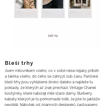
Bleší trhy
Jsem milovníkem všeho, co v sobě nese nějaký příběh
a takřka všeho, do čeho se zahryzl zub času. Pařížské
bleší trhy jsou vyhlášené široko daleko a najdete tu
poklady, ze kterých až zrak přechází. Vintage Chanel
kostýmky, které nabízejí milé starší dámy. Burberry
kabáty kterých je tu pohromadě tolik, že jste to jaktěživ
neviděli. Nábytek od známých designérů zastoupený