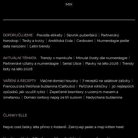
MIX
DOPORUČUJEME
Pravidla etikety
|
Slovník puberťáků
|
Partnerský
horoskop
|
Testy a kvízy
|
Andělská čísla
|
Cestování
|
Numerologie podle
data narození
|
Letní trendy
AKTUÁLNÍ TÉMATA
Trendy v manikúře
|
Minulé životy dle numerologie
|
Partnerské vztahy a numerologie
|
Seriál Ulice
|
Plavky na léto 2026
|
Trendy
boty na léto 2026
VAŘENÍ A RECEPTY
Vláčné domácí housky
|
7 receptů na salátové zálivky
|
Francouzská třešňová bublanina (Clafoutis)
|
Pařížské rohlíčky
|
30 nejlepších
způsobů, jak využít rybíz
|
Zapečené brambory s uzeným masem a
smetanou
|
Domácí iontový nápoj ze tří surovin
|
Nadýchaná bublanina
ČLÁNKY ELLE
Nejvíc cool žabky léta přímo z Kodaně. Zakrývají palec a mají kitten heel