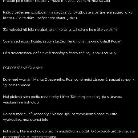
Kreatin po třicítce? Pro ženy může mít větší význam, než se zdá
Každý večer jen scrollování na gauči a ticho? Zkuste s partnerem rutinu, díky
které uklidíte dům i zažehnete starou jiskru
Za největší hit léta neutratíte ani korunu. Už dávno ho máte ve skříni
Oversized noční košile, šátky i brože. Trend nona maxxing ovládl Kodaň
Děti devadesátek definitivně dospěly a často začínají znovu od nuly
DOPORUČENÉ ČLÁNKY
Dojemné vyznání Marka Ztraceného: Rozhodně nejsi ztracený, napsal synovi k
15. narozeninám
Nej pleťová séra podle redaktorky Lifee: Tahle trojice zabojuje s únavou,
vráskami i mastnotou
Co nosí módní influencerky? Následující barevné kombinace musíte
vyzkoušet, než skončí léto
Potraviny, které mohou domácím mazlíčkům ublížit: O čokoládě určitě víte, ale
nebezpečné je i exotické ovoce