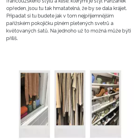
francouzského stylu a klišé, kterými je styl Pařížanek
opředen, jsou tu tak hmatatelná, že by se dala krájet.
Připadat si tu budete jak v tom nejpříjemnějším
pařížském pokojíčku plném pletených svetrů a
květovaných šatů. Na jednoho už to možná může býti
příliš.