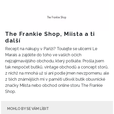
The Frankie Shop, Miista a ti
další
Recept na nákupy v Paříži? Toulejte se ulicemi Le
Marais a zajděte do toho ve vašich očích
nejzajímavějšího obchodu, který potkáte. Prošla jsem
tak nespočet butiků, vintage obchodů a concept storů,
NEWSLETTER
z nichž na mnohá už si ani podle jmen nevzpomenu, ale
z těch známějších mi v paměti utkvěl butik obuvnické
ODESLAT
značky Miista nebo obchod online storu The Frankie
Shop.
Přihlášením k newsletteru souhlasíte s
Obchodními
podmínkami společnosti BurdaMedia Extra s.r.o.
a
potvrzujete, že jste se seznámili se
Zásadami
MOHLO BY SE VÁM LÍBIT
ochrany soukromí
- BurdaMedia Extra s.r.o. bude s