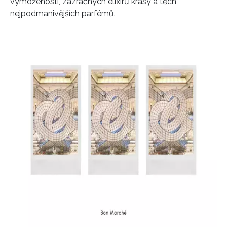
vymožeností, zázračných elixírů krásy a těch
nejpodmanivějších parfémů.