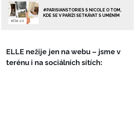
Vašimi údaji pracovat zejména k organizaci a
#PARISIANSTORIES S NICOLE O TOM,
vyhodnocení akce a zasílání novinek.
KDE SE V PAŘÍŽI SETKÁVAT S UMĚNÍM
elle.cz
Chcete navíc dostávat i další zajímavé a exkluzivní
informace od našich partnerů? Pokud souhlasíte se
zpracováním údajů k tomuto účelu podle
Zásad ochrany
soukromí BurdaMedia Extra s.r.o.
, zaškrtněte toto pole.
ELLE nežije jen na webu – jsme v
terénu i na sociálních sítích: