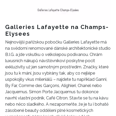
REDAKCE
Galleries Lafayette na Champs-
Elysees
Nejnovější pařížskou pobočku Galleries Lafayette má
na svědomí renomované dánské architektonické studio
B.I.G. a jde vskutku o velkolepou podívanou. Chrám
luxusních nákupů návštěvníkovi poskytne pocit
exkluzivity už jen samotným prostředím. Značky, které
jsou tu k mání, jsou vybírány tak, aby co nejlépe
uspokojily vkus mileniálů – najdete tu například Ganni,
By Far, Comme des Garçons, Alighieri, Chanel nebo
Jacquemus. Simon Porte Jacquemus tu dokonce
navrhl vlastní podnik, Café Citron. Stavte se tu na kávu
nebo něco sladkého. A nezapomeňte, že je tu i bohatě
zásobené beauty oddělení plné kosmetických