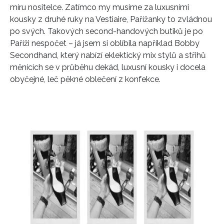
míru nositelce. Zatímco my musíme za luxusními
kousky z druhé ruky na Vestiaire, Pařížanky to zvládnou
po svých. Takových second-handových butiků je po
Paříži nespočet – já jsem si oblíbila například Bobby
Secondhand, který nabízí eklektický mix stylů a střihů
měnících se v průběhu dekád, luxusní kousky i docela
obyčejné, leč pěkné oblečení z konfekce.