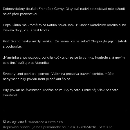
Dobrosrdečný tlouštík František Černý: Díky své nadváze získával role, oženil
se až před padesátkou
Pepa Kůrka má kromě syna Rafíka novou lásku: Krásná kadeřnice Adélka si ho
získala díky jídlu z fast foodu
Proč Skandinávky nikdy neříkají, že nemají co na sebe? Okopírujte jejich šatník
a pochopíte...
„Maminka si po rozvodu pořídila kočku, dnes se to vymklo kontrole a já nevím,
co s tím,“ svěřuje se Veronika
Švestky umí potrápit i pomoci. Vláknina prospívá trávení, sorbitol může
nadýmat a bílý povlak není plíseň ani špína
Bílý povlak na švestkách: Možná se mu vyhýbáte. Podle něj však poznáte
čerstvost
© 2003-2026
BurdaMedia Extra s.r.o.
Kopírování obsahu je bez písemného souhlasu BurdaMedia Extra s.r.o.