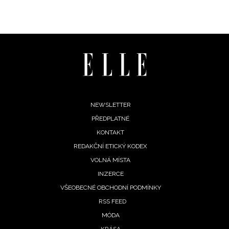
Footer
NEWSLETTER
PŘEDPLATNÉ
menu
KONTAKT
REDAKČNÍ ETICKÝ KODEX
VOLNÁ MÍSTA
NEWSLETTER
INZERCE
VŠEOBECNÉ OBCHODNÍ PODMÍNKY
ODESLAT
RSS FEED
MÓDA
Přihlášením k newsletteru souhlasíte s
Obchodními