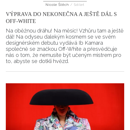
Nicole Štěch
/
Sdílet
HOME
VÝPRAVA DO NEKONEČNA A JEŠTĚ DÁL S
OFF-WHITE
Na oběžnou dráhu! Na měsíc! Vzhůru tam a ještě
dál! Na odyseu dalekým kosmem se ve svém
designérském debutu vydává Ib Kamara
společně se značkou Off-White a přesvědčuje
nás o tom, že nemusíte být učeným mistrem pro
to, abyste se dotkli hvězd.