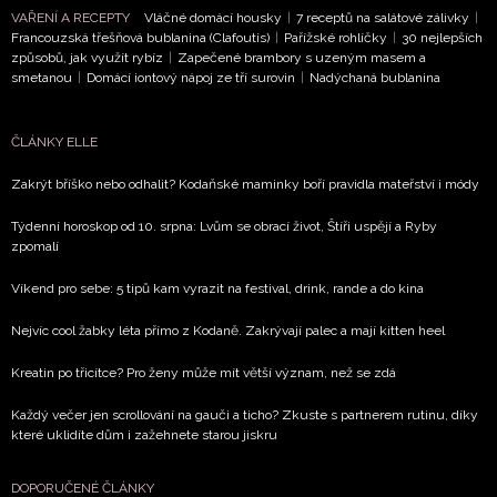
VAŘENÍ A RECEPTY
Vláčné domácí housky
|
7 receptů na salátové zálivky
|
Francouzská třešňová bublanina (Clafoutis)
|
Pařížské rohlíčky
|
30 nejlepších
způsobů, jak využít rybíz
|
Zapečené brambory s uzeným masem a
smetanou
|
Domácí iontový nápoj ze tří surovin
|
Nadýchaná bublanina
ČLÁNKY ELLE
Zakrýt bříško nebo odhalit? Kodaňské maminky boří pravidla mateřství i módy
Týdenní horoskop od 10. srpna: Lvům se obrací život, Štíři uspějí a Ryby
zpomalí
Víkend pro sebe: 5 tipů kam vyrazit na festival, drink, rande a do kina
Nejvíc cool žabky léta přímo z Kodaně. Zakrývají palec a mají kitten heel
Kreatin po třicítce? Pro ženy může mít větší význam, než se zdá
Každý večer jen scrollování na gauči a ticho? Zkuste s partnerem rutinu, díky
které uklidíte dům i zažehnete starou jiskru
DOPORUČENÉ ČLÁNKY