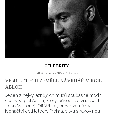
CELEBRITY
Tatiana Urbanová
/
Sdílet
VE 41 LETECH ZEMŘEL NÁVRHÁŘ VIRGIL
ABLOH
Jeden z nejvýraznějších mužů současné módní
scény Virgial Abloh, který působil ve značkách
Louis Vuitton či Off White, právě zemřel v
jednačtyřiceti letech. Prohrál bitvu s rakovinou.