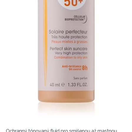
Ochranný tónovaný fluid pro smíšenou až mastnou