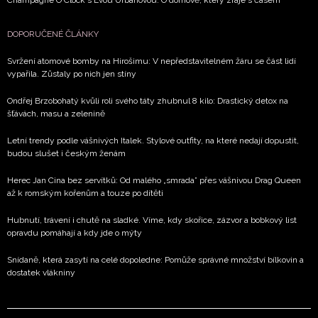
Champagne O'Clock s Evou Urbanovou: O domově, který zraje s časem
DOPORUČENÉ ČLÁNKY
Svržení atomové bomby na Hirošimu: V nepředstavitelném žáru se část lidí
vypařila. Zůstaly po nich jen stíny
Ondřej Brzobohatý kvůli roli svého táty zhubnul 8 kilo: Drastický detox na
šťávách, masu a zelenině
Letní trendy podle vášnivých Italek. Stylové outfity, na které nedají dopustit,
budou slušet i českým ženám
Herec Jan Cina bez servítků: Od malého „smrada” přes vášnivou Drag Queen
až k romským kořenům a touze po dítěti
Hubnutí, trávení i chutě na sladké. Víme, kdy skořice, zázvor a bobkový list
opravdu pomáhají a kdy jde o mýty
Snídaně, která zasytí na celé dopoledne: Pomůže správné množství bílkovin a
dostatek vlákniny