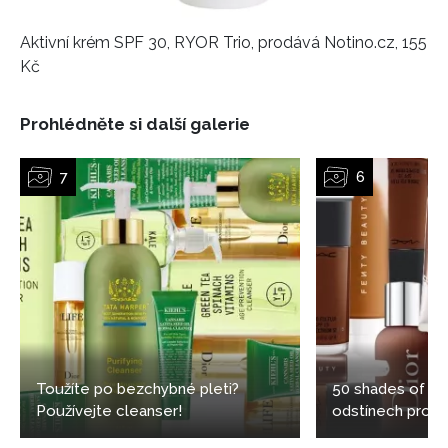
Vašimi údaji pracovat zejména k organizaci a
vyhodnocení akce a zasílání novinek.
Aktivní krém SPF 30, RYOR Trio, prodává Notino.cz, 155
Kč
Chcete navíc dostávat i další zajímavé a exkluzivní
informace od našich partnerů? Pokud souhlasíte se
zpracováním údajů k tomuto účelu podle
Zásad ochrany
Prohlédněte si další galerie
soukromí BurdaMedia Extra s.r.o.
, zaškrtněte toto pole.
Toužíte po bezchybné pleti?
50 shades of bl
Používejte cleanser!
odstínech pro t