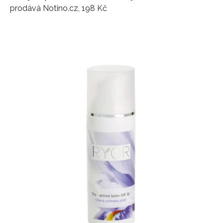
prodává Notino.cz, 198 Kč
NEWSLETTER
ODESLAT
Přihlášením k newsletteru souhlasíte s
Obchodními
podmínkami společnosti BurdaMedia Extra s.r.o.
a
potvrzujete, že jste se seznámili se
Zásadami
ochrany soukromí
- BurdaMedia Extra s.r.o. bude s