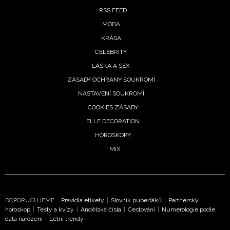
RSS FEED
MÓDA
KRÁSA
CELEBRITY
LÁSKA A SEX
ZÁSADY OCHRANY SOUKROMÍ
NASTAVENÍ SOUKROMÍ
COOKIES ZÁSADY
ELLE DECORATION
HOROSKOPY
MIX
DOPORUČUJEME
Pravidla etikety
|
Slovník puberťáků
|
Partnerský
horoskop
|
Testy a kvízy
|
Andělská čísla
|
Cestování
|
Numerologie podle
data narození
|
Letní trendy