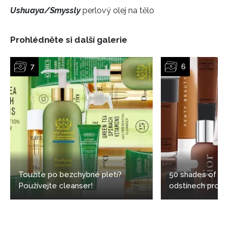
Ushuaya/Smyssly
perlový olej na tělo
Prohlédněte si další galerie
Toužíte po bezchybné pleti?
50 shades of bl
Používejte cleanser!
odstínech pro t