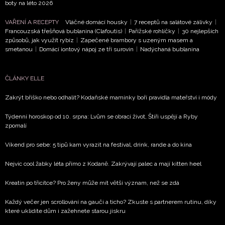
boty na léto 2026
VAŘENÍ A RECEPTY
Vláčné domácí housky
|
7 receptů na salátové zálivky
|
Francouzská třešňová bublanina (Clafoutis)
|
Pařížské rohlíčky
|
30 nejlepších
způsobů, jak využít rybíz
|
Zapečené brambory s uzeným masem a
smetanou
|
Domácí iontový nápoj ze tří surovin
|
Nadýchaná bublanina
ČLÁNKY ELLE
Zakrýt bříško nebo odhalit? Kodaňské maminky boří pravidla mateřství i módy
Týdenní horoskop od 10. srpna: Lvům se obrací život, Štíři uspějí a Ryby
zpomalí
Víkend pro sebe: 5 tipů kam vyrazit na festival, drink, rande a do kina
Nejvíc cool žabky léta přímo z Kodaně. Zakrývají palec a mají kitten heel
Kreatin po třicítce? Pro ženy může mít větší význam, než se zdá
Každý večer jen scrollování na gauči a ticho? Zkuste s partnerem rutinu, díky
které uklidíte dům i zažehnete starou jiskru