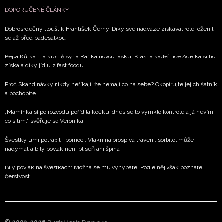
DOPORUČENÉ ČLÁNKY
Dobrosrdečný tlouštík František Černý: Díky své nadváze získával role, oženil
se až před padesátkou
Pepa Kůrka má kromě syna Rafíka novou lásku: Krásná kadeřnice Adélka si ho
získala díky jídlu z fast foodu
Proč Skandinávky nikdy neříkají, že nemají co na sebe? Okopírujte jejich šatník
a pochopíte...
„Maminka si po rozvodu pořídila kočku, dnes se to vymklo kontrole a já nevím,
co s tím,“ svěřuje se Veronika
Švestky umí potrápit i pomoci. Vláknina prospívá trávení, sorbitol může
nadýmat a bílý povlak není plíseň ani špína
Bílý povlak na švestkách: Možná se mu vyhýbáte. Podle něj však poznáte
čerstvost