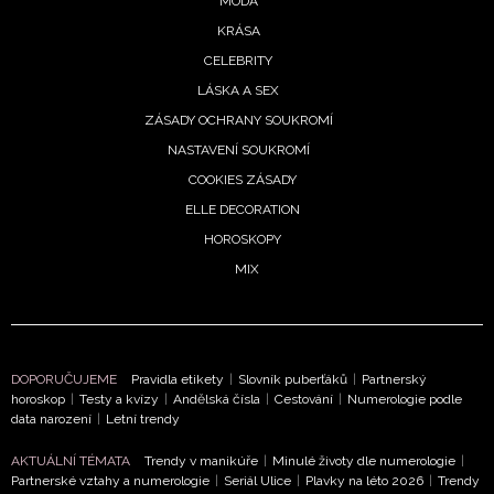
MÓDA
vyhodnocení akce a zasílání novinek.
KRÁSA
Chcete navíc dostávat i další zajímavé a exkluzivní
CELEBRITY
informace od našich partnerů? Pokud souhlasíte se
LÁSKA A SEX
zpracováním údajů k tomuto účelu podle
Zásad ochrany
ZÁSADY OCHRANY SOUKROMÍ
soukromí BurdaMedia Extra s.r.o.
, zaškrtněte toto pole.
NASTAVENÍ SOUKROMÍ
COOKIES ZÁSADY
ELLE DECORATION
HOROSKOPY
MIX
DOPORUČUJEME
Pravidla etikety
|
Slovník puberťáků
|
Partnerský
horoskop
|
Testy a kvízy
|
Andělská čísla
|
Cestování
|
Numerologie podle
data narození
|
Letní trendy
AKTUÁLNÍ TÉMATA
Trendy v manikúře
|
Minulé životy dle numerologie
|
Partnerské vztahy a numerologie
|
Seriál Ulice
|
Plavky na léto 2026
|
Trendy