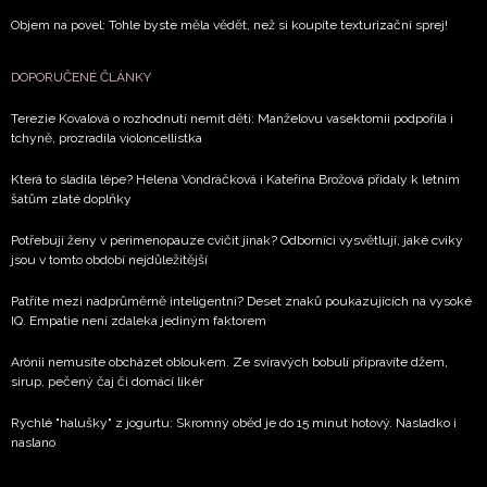
Objem na povel: Tohle byste měla vědět, než si koupíte texturizační sprej!
DOPORUČENÉ ČLÁNKY
Terezie Kovalová o rozhodnutí nemít děti: Manželovu vasektomii podpořila i
tchyně, prozradila violoncellistka
Která to sladila lépe? Helena Vondráčková i Kateřina Brožová přidaly k letním
šatům zlaté doplňky
Potřebují ženy v perimenopauze cvičit jinak? Odborníci vysvětlují, jaké cviky
jsou v tomto období nejdůležitější
Patříte mezi nadprůměrně inteligentní? Deset znaků poukazujících na vysoké
IQ. Empatie není zdaleka jediným faktorem
Arónii nemusíte obcházet obloukem. Ze svíravých bobulí připravíte džem,
sirup, pečený čaj či domácí likér
Rychlé "halušky" z jogurtu: Skromný oběd je do 15 minut hotový. Nasladko i
naslano