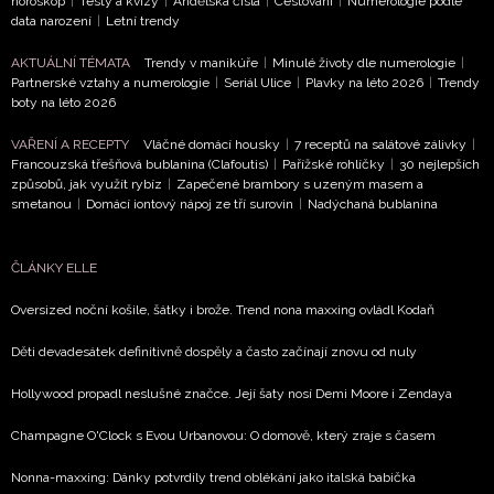
horoskop
|
Testy a kvízy
|
Andělská čísla
|
Cestování
|
Numerologie podle
data narození
|
Letní trendy
AKTUÁLNÍ TÉMATA
Trendy v manikúře
|
Minulé životy dle numerologie
|
Partnerské vztahy a numerologie
|
Seriál Ulice
|
Plavky na léto 2026
|
Trendy
boty na léto 2026
VAŘENÍ A RECEPTY
Vláčné domácí housky
|
7 receptů na salátové zálivky
|
Francouzská třešňová bublanina (Clafoutis)
|
Pařížské rohlíčky
|
30 nejlepších
způsobů, jak využít rybíz
|
Zapečené brambory s uzeným masem a
smetanou
|
Domácí iontový nápoj ze tří surovin
|
Nadýchaná bublanina
ČLÁNKY ELLE
Oversized noční košile, šátky i brože. Trend nona maxxing ovládl Kodaň
Děti devadesátek definitivně dospěly a často začínají znovu od nuly
Hollywood propadl neslušné značce. Její šaty nosí Demi Moore i Zendaya
Champagne O'Clock s Evou Urbanovou: O domově, který zraje s časem
Nonna-maxxing: Dánky potvrdily trend oblékání jako italská babička