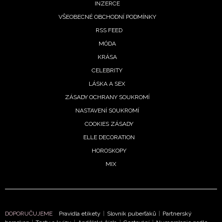
INZERCE
Vašimi údaji pracovat zejména k organizaci a
VŠEOBECNÉ OBCHODNÍ PODMÍNKY
vyhodnocení akce a zasílání novinek.
RSS FEED
Chcete navíc dostávat i další zajímavé a exkluzivní
MÓDA
informace od našich partnerů? Pokud souhlasíte se
KRÁSA
zpracováním údajů k tomuto účelu podle
Zásad ochrany
CELEBRITY
soukromí BurdaMedia Extra s.r.o.
, zaškrtněte toto pole.
LÁSKA A SEX
ZÁSADY OCHRANY SOUKROMÍ
NASTAVENÍ SOUKROMÍ
COOKIES ZÁSADY
ELLE DECORATION
HOROSKOPY
MIX
DOPORUČUJEME
Pravidla etikety
|
Slovník puberťáků
|
Partnerský