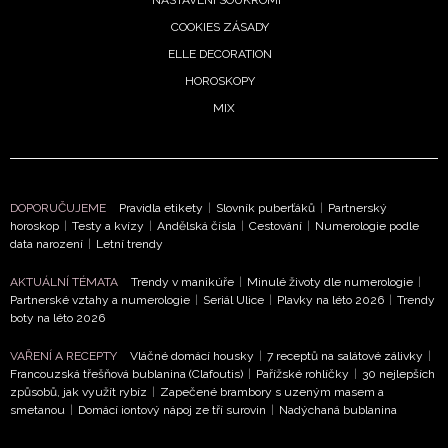
COOKIES ZÁSADY
ELLE DECORATION
HOROSKOPY
MIX
DOPORUČUJEME
Pravidla etikety
|
Slovník puberťáků
|
Partnerský
horoskop
|
Testy a kvízy
|
Andělská čísla
|
Cestování
|
Numerologie podle
data narození
|
Letní trendy
AKTUÁLNÍ TÉMATA
Trendy v manikúře
|
Minulé životy dle numerologie
|
Partnerské vztahy a numerologie
|
Seriál Ulice
|
Plavky na léto 2026
|
Trendy
boty na léto 2026
VAŘENÍ A RECEPTY
Vláčné domácí housky
|
7 receptů na salátové zálivky
|
Francouzská třešňová bublanina (Clafoutis)
|
Pařížské rohlíčky
|
30 nejlepších
způsobů, jak využít rybíz
|
Zapečené brambory s uzeným masem a
smetanou
|
Domácí iontový nápoj ze tří surovin
|
Nadýchaná bublanina