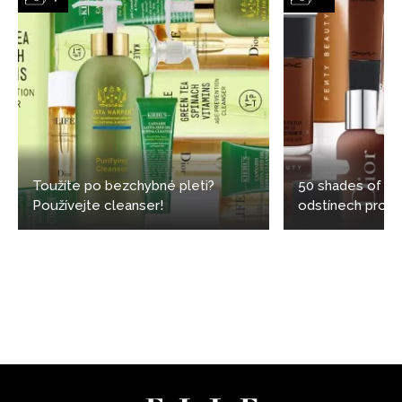
Toužíte po bezchybné pleti?
50 shades of bl
Používejte cleanser!
odstínech pro t