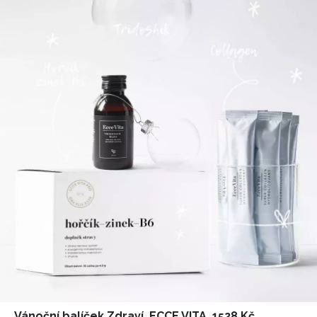
Vánoční balíček Zdraví, ECCE VITA, 1528 Kč