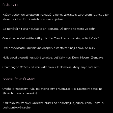
ČLÁNKY ELLE
Každý večer jen scrollování na gauči a ticho? Zkuste s partnerem rutinu, díky
které uklidíte dům i zažehnete starou jiskru
Za největší hit léta neutratíte ani korunu. Už dávno ho máte ve skříni
Oversized noční košile, šátky i brože. Trend nona maxxing ovládl Kodaň
Děti devadesátek definitivně dospěly a často začínají znovu od nuly
Hollywood propadl neslušné značce. Její šaty nosí Demi Moore i Zendaya
Champagne O'Clock s Evou Urbanovou: O domově, který zraje s časem
DOPORUČENÉ ČLÁNKY
Ondřej Brzobohatý kvůli roli svého táty zhubnul 8 kilo: Drastický detox na
šťávách, masu a zelenině
Král televizní zábavy Gustav Oplustil se nespokojil s jednou ženou: Vzal si
postupně dvě sestry