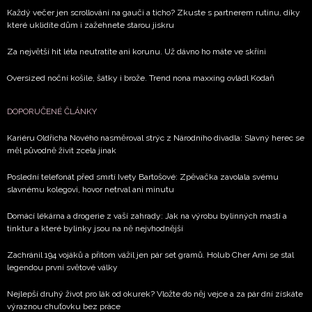
Každý večer jen scrollování na gauči a ticho? Zkuste s partnerem rutinu, díky
které uklidíte dům i zažehnete starou jiskru
Za největší hit léta neutratíte ani korunu. Už dávno ho máte ve skříni
Oversized noční košile, šátky i brože. Trend nona maxxing ovládl Kodaň
DOPORUČENÉ ČLÁNKY
Kariéru Oldřicha Nového nasměroval strýc z Národního divadla: Slavný herec se
měl původně živit zcela jinak
Poslední telefonát před smrtí Ivety Bartošové: Zpěvačka zavolala svému
slavnému kolegovi, hovor netrval ani minutu
Domácí lékárna a drogerie z vaší zahrady: Jak na výrobu bylinných mastí a
tinktur a které bylinky jsou na ně nejvhodnější
Zachránil 194 vojáků a přitom vážil jen pár set gramů. Holub Cher Ami se stal
legendou první světové války
Nejlepší druhý život pro lák od okurek? Vložte do něj vejce a za pár dní získáte
výraznou chuťovku bez práce