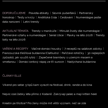
podmínkami společnosti BurdaMedia Extra s.r.o.
a
potvrzujete, že jste se seznámili se
Zásadami
DOPORUČUJEME
Pravidla etikety
|
Slovník puberťáků
|
Partnerský
ochrany soukromí
- BurdaMedia Extra s.r.o. bude s
horoskop
|
Testy a kvízy
|
Andělská čísla
|
Cestování
|
Numerologie podle
Vašimi údaji pracovat zejména k organizaci a
data narození
|
Letní trendy
vyhodnocení akce a zasílání novinek.
AKTUÁLNÍ TÉMATA
Trendy v manikúře
|
Minulé životy dle numerologie
|
Partnerské vztahy a numerologie
|
Seriál Ulice
|
Plavky na léto 2026
|
Trendy
Chcete navíc dostávat i další zajímavé a exkluzivní
boty na léto 2026
informace od našich partnerů? Pokud souhlasíte se
zpracováním údajů k tomuto účelu podle
Zásad ochrany
VAŘENÍ A RECEPTY
Vláčné domácí housky
|
7 receptů na salátové zálivky
|
soukromí BurdaMedia Extra s.r.o.
, zaškrtněte toto pole.
Francouzská třešňová bublanina (Clafoutis)
|
Pařížské rohlíčky
|
30 nejlepších
způsobů, jak využít rybíz
|
Zapečené brambory s uzeným masem a
smetanou
|
Domácí iontový nápoj ze tří surovin
|
Nadýchaná bublanina
ČLÁNKY ELLE
Víkend pro sebe: 5 tipů kam vyrazit na festival, drink, rande a do kina
Nejvíc cool žabky léta přímo z Kodaně. Zakrývají palec a mají kitten heel
Kreatin po třicítce? Pro ženy může mít větší význam, než se zdá