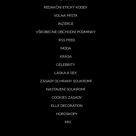
REDAKČNÍ ETICKÝ KODEX
VOLNÁ MÍSTA
INZERCE
VŠEOBECNÉ OBCHODNÍ PODMÍNKY
RSS FEED
MÓDA
KRÁSA
CELEBRITY
LÁSKA A SEX
ZÁSADY OCHRANY SOUKROMÍ
NASTAVENÍ SOUKROMÍ
COOKIES ZÁSADY
NEWSLETTER
ELLE DECORATION
HOROSKOPY
ODESLAT
MIX
Přihlášením k newsletteru souhlasíte s
Obchodními