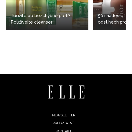
Toužíte po bezchybné pleti?
50 shades of bl
Používejte cleanser!
odstínech pro t
Footer
NEWSLETTER
PŘEDPLATNÉ
menu
KONTAKT