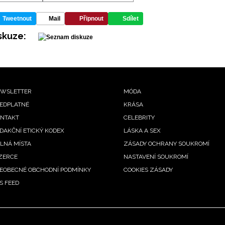
Tweetnout
Mail
Připnout
Sdílet
skuze:
ooter
WSLETTER
MÓDA
EDPLATNÉ
KRÁSA
enu
NTAKT
CELEBRITY
DAKČNÍ ETICKÝ KODEX
LÁSKA A SEX
LNÁ MÍSTA
ZÁSADY OCHRANY SOUKROMÍ
ZERCE
NASTAVENÍ SOUKROMÍ
EOBECNÉ OBCHODNÍ PODMÍNKY
COOKIES ZÁSADY
S FEED