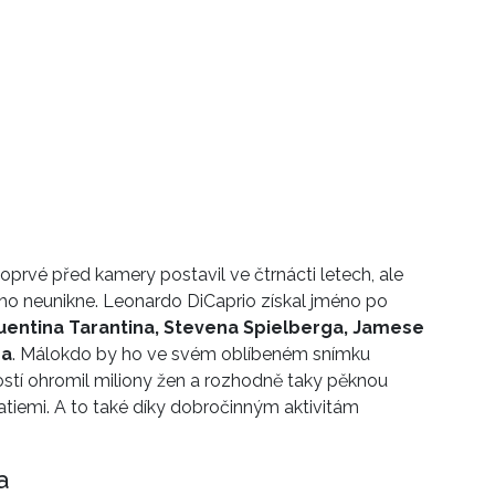
poprvé před kamery postavil ve čtrnácti letech, ale
ouho neunikne. Leonardo DiCaprio získal jméno po
uentina Tarantina, Stevena Spielberga, Jamese
na
. Málokdo by ho ve svém oblíbeném snímku
stí ohromil miliony žen a rozhodně taky pěknou
emi. A to také díky dobročinným aktivitám
a