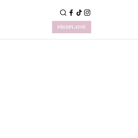
PŘEDPLATNÉ
VÍCE
Y
CELEBRITY
Novinky
Styl slavných
Rozhovory
ie