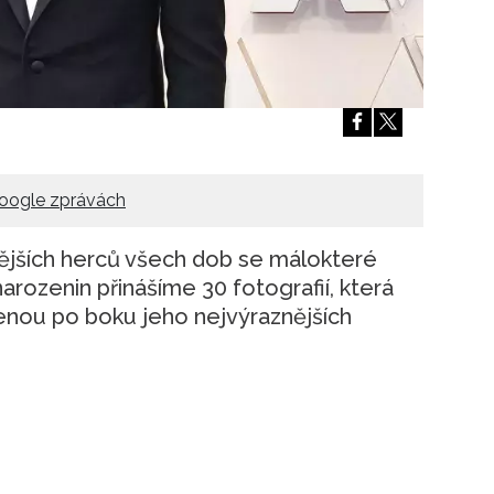
Přihlášením k newsletteru souhlasíte s
Obcho
společnosti BurdaMedia Extra s.r.o.
a potv
Zásadami ochrany soukromí
- BurdaMedia E
pracovat zejména k organizaci a vyhodnocení 
Chcete navíc dostávat i další zajímavé a exkluz
Pokud souhlasíte se zpracováním údajů k tom
soukromí BurdaMedia Extra s.r.o.
, zaškrtnět
oogle zprávách
ějších herců všech dob se málokteré
arozenin přinášíme 30 fotografií, která
nou po boku jeho nejvýraznějších