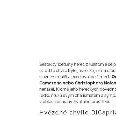
Šestačtyřicetiletý herec z Kalifornie se 
už od té chvíle bylo jasné, že jim na dl
slavném malíři a exceloval ve filmech
Q
Camerona nebo Christophera Nola
nenašel. Kromě jeho hereckých dovedno
řádku mužů svým charismatem a sympati
v oblasti ochrany životního prostředí.
Hvězdné chvíle DiCapri