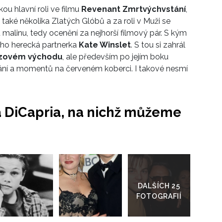
u hlavní roli ve filmu
Revenant Zmrtvýchvstání
,
 také několika Zlatých Glóbů a za roli v Muži se
alinu, tedy ocenění za nejhorší filmový pár. S kým
eho herecká partnerka
Kate Winslet
. S tou si zahrál
zovém východu
, ale především po jejím boku
ání a momentů na červeném koberci. I takové nesmí
DiCapria, na nichž můžeme
Přejít
do
galerie