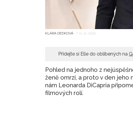
KLÁRA DEDKOVÁ
/
11. 11. 2020
Přidejte si Elle do oblíbených na
G
Pohled na jednoho z nejúspěšn
ženě omrzí, a proto v den jeho n
nám Leonarda DiCapria připome
filmových rolí.