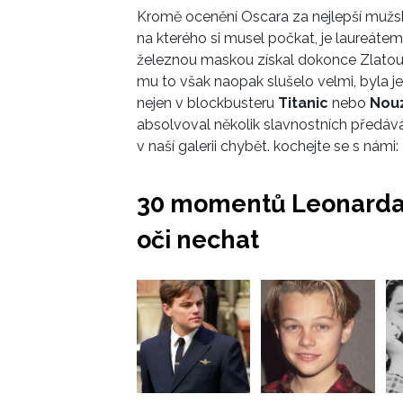
Kromě ocenění Oscara za nejlepší mužsko
na kterého si musel počkat, je laureátem
železnou maskou získal dokonce Zlatou m
mu to však naopak slušelo velmi, byla j
nejen v blockbusteru
Titanic
nebo
Nou
absolvoval několik slavnostních předáv
v naší galerii chybět. kochejte se s námi:
30 momentů Leonarda 
oči nechat