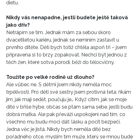
dietu.
Nikdy vás nenapadne, jestli budete ještě taková
jako dřív?
Netrápím se tím. Jednak mám za sebou skoro
dvacetiletou kariéru, jednak se nemíním zastavit u
prvního dítěte. Děti bych totiž chtěla aspoň tři – jsem
připravena si to brzy zopakovat. Nechci být jednou z
těch žen, které sotva porodí, běží do tělocvičny.
Toužíte po velké rodině už dlouho?
Ale vůbec ne. S dětmi jsem nikdy neměla moc
trpělivosti. Pro děti své sestry jsem protivná teta: říkám
jim, jak mají sedět, poučuju je… Když cítím, jak se moje
dítě v břiše hýbe, občas se ptám sama sebe, jestli budu
dobrá matka. Ale pak převáží uspokojení nad tím, co
všechno mu budu moci dát: lásku a pocit bezpečí.
Jedna věc je jistá. Nikdy bych neměla dítě bez
pořádného otce, myslím tím muže, který se mnou bude