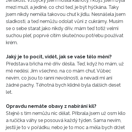
ženskost. Vždycky jsem nosila kalhoty, i když jsem byla
mezi muži, a jediné, co chci teď, je být hýčkána. Taky
jsem nikdy neměla takovou chuť k jídlu. Nesnášela jsem
sladkosti, a teď nemůžu odolat vůni z cukrárny. Musím
se o sebe starat jako nikdy dřív, mám teď totiž velmi
suchou pleť, poprvé cítím skutečnou potřebu používat
krém.
Jaký je to pocit, vidět, jak se vaše tělo mění?
Představa břicha mě dřív děsila. Teď, když ho mám, už
mě neděsí. Jím všechno, na co mám chuť. Vůbec
nevím, co jsou to ranní nevolnosti, a nevadí mi ani
žádné pachy. Těhotná bych klidně byla dalších deset
let.
Opravdu nemáte obavy z nabírání kil?
Stejně s tím nemůžu nic dělat. Přibrala jsem už osm kilo
a ručička váhy se posouvá každý týden. Sama nevím,
jestli je to v pořádku, nebo je to moc a měla bych držet