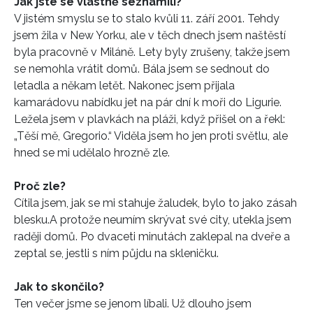
Jak jste se vlastně seznámili?
V jistém smyslu se to stalo kvůli 11. září 2001. Tehdy
jsem žila v New Yorku, ale v těch dnech jsem naštěstí
byla pracovně v Miláně. Lety byly zrušeny, takže jsem
se nemohla vrátit domů. Bála jsem se sednout do
letadla a někam letět. Nakonec jsem přijala
kamarádovu nabídku jet na pár dní k moři do Ligurie.
Ležela jsem v plavkách na pláži, když přišel on a řekl:
„Těší mě, Gregorio.“ Viděla jsem ho jen proti světlu, ale
hned se mi udělalo hrozně zle.
Proč zle?
Cítila jsem, jak se mi stahuje žaludek, bylo to jako zásah
blesku.A protože neumím skrývat své city, utekla jsem
raději domů. Po dvaceti minutách zaklepal na dveře a
zeptal se, jestli s ním půjdu na skleničku.
Jak to skončilo?
Ten večer jsme se jenom líbali. Už dlouho jsem