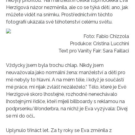
nebyly prioritou.“ Na manželství česká topmodelka Eva
Herzigová názor nezměnila, ale co se týká dětí, ano, jak
HOME
můžete vidět na snímku. Prostřednictvím těchto
fotografií ukázala své těhotenství celému světu.
Foto: Fabio Chizzola
Produkce: Cristina Lucchini
Text pro Vanity Fair: Sara Faillaci
Vždycky jsem byla trochu chlap. Nikdy jsem
neuvažovala jako normální žena: manželství a děti pro
mě nebyly to hlavní. A na mém těle, i když je součástí
mé práce, mi nijak zvlášť nezáleželo.“ Tělo, které je Evě
Herzigové skoro lhostejné, rozhodně nenechávalo
lhostejnými řidiče, kteří míjeli billboardy s reklamou na
podprsenku Wonderbra, na nichž je Eva vyzývala: Dívej
se mi do očí…
Uplynulo třináct let. Za ty roky se Eva změnila z