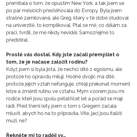
přemítala o tom, že opustím New York, a tak jsem se
po pár měsících přestěhovala do Evropy. Byla jsem
strašně zamilovaná, ale Greg, který v té době studoval
na univerzitě, to komplikoval. Ptal se mě, co dělám za
práci, tvrdil, že mě nikdy neviděl. Samozřejmě to
předstíral.
Prostě vás dostal. Kdy jste začali přemýšlet o
tom, že je načase založit rodinu?
Když jsem si byla jistá, že nechci dítě z egoismu, ale
protože ho opravdu miluji. Hodně dvojic má dítě,
protože jejich vztah nefunguje, chtějí překonat moment
krize a změnit rutinu ve vztahu. Mým vzorem jsou mí
rodiče, kteří jsou spolu pětatřicet let a pořád se mají
rádi. Před třemi lety jsem o tom s Gregem začala
mluvit, abych ho na to připravila. Víte, jací jsou italští
muži, ne?
Řekněte mi to raději vy…