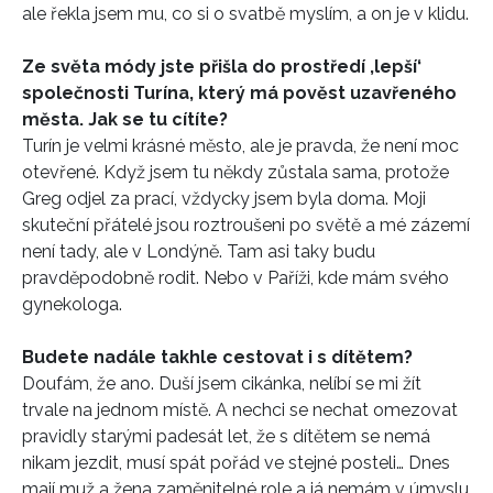
ale řekla jsem mu, co si o svatbě myslím, a on je v klidu.
Ze světa módy jste přišla do prostředí ,lepší‘
společnosti Turína, který má pověst uzavřeného
města. Jak se tu cítíte?
Turín je velmi krásné město, ale je pravda, že není moc
otevřené. Když jsem tu někdy zůstala sama, protože
Greg odjel za prací, vždycky jsem byla doma. Moji
skuteční přátelé jsou roztroušeni po světě a mé zázemí
není tady, ale v Londýně. Tam asi taky budu
pravděpodobně rodit. Nebo v Paříži, kde mám svého
gynekologa.
Budete nadále takhle cestovat i s dítětem?
Doufám, že ano. Duší jsem cikánka, nelíbí se mi žít
trvale na jednom místě. A nechci se nechat omezovat
pravidly starými padesát let, že s dítětem se nemá
nikam jezdit, musí spát pořád ve stejné posteli… Dnes
mají muž a žena zaměnitelné role a já nemám v úmyslu