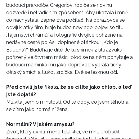
budoucí prarodiče. Gregoriovi rodiče se novinu
dozvěděli netradičním způsobem. Aby ukázala i mně,
co nachystala, zapne Eva počítač. Na obrazovce se
odvíjí krátký film, hraje hudba new age, objeví se titul
‚Tajemství chrámů‘ a fotografie dvojice pořízené na
nedávné cestě po Asii doplněné otázkou: „Kdo je
Buddha?“ Buddha je dítě. Je tu snímek z ultrazvuku
pořízený ve čtvrtém měsíci, plod se na něm pohybuje a
budoucí maminka mu jako doprovod vybrala tichý
dětský smích a tlukot srdíčka. Evě se lesknou oči.
Před chvílí jste říkala, že se cítíte jako chlap, a teď
jste dojatá?
Mluvila jsem o minulosti. Od té doby, co jsem těhotná,
se cítím jako normální žena.
Normální? V jakém smyslu?
Život, který uvnitř mého těla klíčí, ve mně probudil