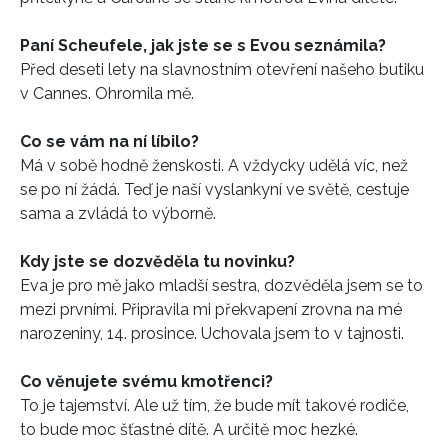
Paní Scheufele, jak jste se s Evou seznámila?
Před deseti lety na slavnostním otevření našeho butiku
v Cannes. Ohromila mě.
Co se vám na ní líbilo?
Má v sobě hodně ženskosti. A vždycky udělá víc, než
se po ní žádá. Teď je naší vyslankyní ve světě, cestuje
sama a zvládá to výborně.
Kdy jste se dozvěděla tu novinku?
NEWSLETTER
Eva je pro mě jako mladší sestra, dozvěděla jsem se to
mezi prvními. Připravila mi překvapení zrovna na mé
ODESLAT
narozeniny, 14. prosince. Uchovala jsem to v tajnosti.
Přihlášením k newsletteru souhlasíte s
Obchodními
Co věnujete svému kmotřenci?
podmínkami společnosti BurdaMedia Extra s.r.o.
a
To je tajemství. Ale už tím, že bude mít takové rodiče,
potvrzujete, že jste se seznámili se
Zásadami
to bude moc šťastné dítě. A určitě moc hezké.
ochrany soukromí
- BurdaMedia Extra s.r.o. bude s