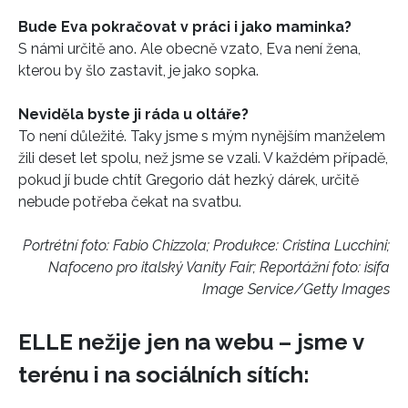
Vašimi údaji pracovat zejména k organizaci a
Bude Eva pokračovat v práci i jako maminka?
vyhodnocení akce a zasílání novinek.
S námi určitě ano. Ale obecně vzato, Eva není žena,
kterou by šlo zastavit, je jako sopka.
Chcete navíc dostávat i další zajímavé a exkluzivní
informace od našich partnerů? Pokud souhlasíte se
zpracováním údajů k tomuto účelu podle
Zásad ochrany
Neviděla byste ji ráda u oltáře?
soukromí BurdaMedia Extra s.r.o.
, zaškrtněte toto pole.
To není důležité. Taky jsme s mým nynějším manželem
žili deset let spolu, než jsme se vzali. V každém případě,
pokud jí bude chtít Gregorio dát hezký dárek, určitě
nebude potřeba čekat na svatbu.
Portrétní foto: Fabio Chizzola; Produkce: Cristina Lucchini;
Nafoceno
pro italský Vanity Fair; Reportážní foto: isifa
Image Service/Getty Images
ELLE nežije jen na webu – jsme v
terénu i na sociálních sítích: