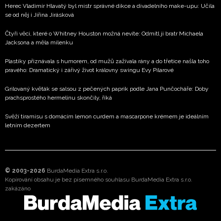
Herec Vladimír Hlavatý byl mistr správné dikce a divadelního make-upu: Učila
se od něj i Jiřina Jirásková
Čtyři věci, které o Whitney Houston možná nevíte: Odmítl ji bratr Michaela
Jacksona a měla milenku
Plastiky přiznávala s humorem, od mužů zažívala rány a do třetice našla toho
pravého: Dramatický i zářivý život královny swingu Evy Pilarové
Grilovaný květák se salsou z pečených paprik podle Jana Punčocháře: Doby
prachsprostého hermelínu skončily, říká
Svěží tiramisu s domácím lemon curdem a mascarpone krémem je ideálním
letním dezertem
© 2003-2026
BurdaMedia Extra s.r.o.
Kopírování obsahu je bez písemného souhlasu BurdaMedia Extra s.r.o.
zakázáno