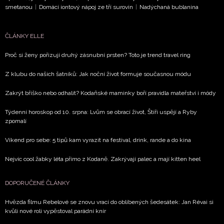
smetanou
|
Domácí iontový nápoj ze tří surovin
|
Nadýchaná bublanina
ČLÁNKY ELLE
Proč si ženy pořizují druhý zásnubní prsten? Toto je trend travel ring
Z klubu do našich šatníků: Jak noční život formuje současnou módu
Zakrýt bříško nebo odhalit? Kodaňské maminky boří pravidla mateřství i módy
Týdenní horoskop od 10. srpna: Lvům se obrací život, Štíři uspějí a Ryby
zpomalí
Víkend pro sebe: 5 tipů kam vyrazit na festival, drink, rande a do kina
Nejvíc cool žabky léta přímo z Kodaně. Zakrývají palec a mají kitten heel
DOPORUČENÉ ČLÁNKY
Hvězda filmu Rebelové se znovu vrací do oblíbených šedesátek: Jan Révai si
kvůli nové roli vypěstoval parádní knír