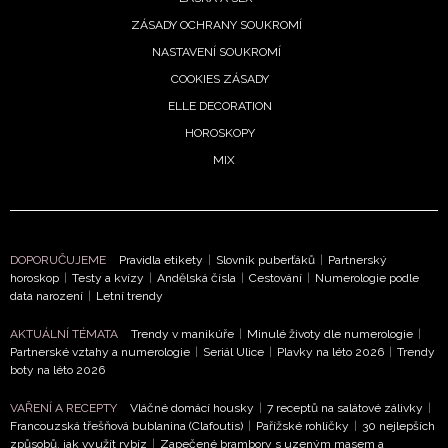
ZÁSADY OCHRANY SOUKROMÍ
NASTAVENÍ SOUKROMÍ
COOKIES ZÁSADY
ELLE DECORATION
HOROSKOPY
MIX
DOPORUČUJEME
Pravidla etikety
|
Slovník puberťáků
|
Partnerský
horoskop
|
Testy a kvízy
|
Andělská čísla
|
Cestování
|
Numerologie podle
data narození
|
Letní trendy
AKTUÁLNÍ TÉMATA
Trendy v manikúře
|
Minulé životy dle numerologie
|
Partnerské vztahy a numerologie
|
Seriál Ulice
|
Plavky na léto 2026
|
Trendy
boty na léto 2026
VAŘENÍ A RECEPTY
Vláčné domácí housky
|
7 receptů na salátové zálivky
|
Francouzská třešňová bublanina (Clafoutis)
|
Pařížské rohlíčky
|
30 nejlepších
způsobů, jak využít rybíz
|
Zapečené brambory s uzeným masem a