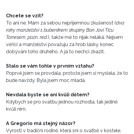
Chcete se vzít?
To ani ne. Mám za sebou nepříjemnou zkušenost (
dva
roky manželství s bubeníkem skupiny Bon Jovi Ticu
Torresem, pozn. red.
), takže mě to nijak neláká. Nejsem
věřící a manželství považuju za hrob lásky, konec
dobývání toho druhého. A já to nechci zkazit.
Stalo se vám tohle v prvním vztahu?
Poprvé jsem se provdala, protože jsem si myslela, že to
bude navždy. Byla jsem moc mladá.
Nevdala byste se ani kvůli dětem?
Kdybych se pro svatbu jednou rozhodla, tak jedině
kvůli nim.
A Gregorio má stejný názor?
Vyrostl v tradiční rodině, která sní o svatbě v kostele,