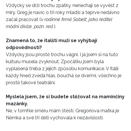
Vždycky se drží trochu zpátky, nenechají se vyvést z
míry. Greg je navíc o tři roky mladší a teprve nedávno
začal pracovat (
v rodinné firmě Sabelt, jako ředitel
módní divize, pozn. red.
).
Znamená to, že italští muži se vyhýbají
odpovědnosti?
Vždycky jsou prostě trochu vágní. I já jsem si na tuto
kulturu musela zvyknout. Zpočátku jsem byla
vyplašená třeba z jejich způsobu komunikace. V Itálii
každý hned zvedá hlas, bouchá se dveřmi, všechno je
prostě takové teatrální.
Myslela jsem, že si budete stěžovat na maminčiny
mazánky.
Ne, v tomhle směru mám štěstí. Gregoriova matka je
Němka a své tři děti vychovala k nezávislosti.