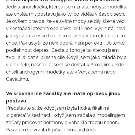
Jediná anorektička, kterou jsem znala, nebyla modelka,
ale chtěla mít postavu jako ty, co viděla v časopisech.
Je ovšem pravda, že ve světě módy se dějí šílené věci:
v šestnácti letech třeba dívka ještě není vyvinutá, neví,
jak vypadá ženské tělo, nemá jasno v tom, kdo je a co
chce. Pak uslyší, že není dobrá, není perfektní. Je lehké
podlehnout depresi. Cesta z toho je ta, kterou jsem
zvolila já: dát si přesné cíle. Když jsem jako mladá byla
víc při těle, nesnažila jsem se dostat k Armanimu, kde
chtěli androgynní modelky, ale k Versacemu nebo
Cavallimu.
Ve srovnání se začátky ale máte opravdu jinou
postavu.
Představte si, že když jsem byla holka, říkali mi
,cigareta‘. V šestnácti, když jsem začala s modelingem,
začaly pracovat hormony a váha šla trochu nahoru.
Pak jsem se vrátila k původnímu vzhledu.