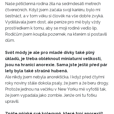
Naše pětičlenná rodina žila na sedmdesáti metrech
čtverečních. Když jsem začala svoji kariéru, bylo mi
šestnáct, a v tom věku si člověk na vše dobře zvyká.
Vydělávala jsem dost, ale peníze pro mě byly vždy
prostředkem k tomu, aby se mojí rodině vedlo líp.
Rodičům jsem koupila pozemek, na kterém si postavili
dům.
Svět módy je ale pro mladé dívky také plný
úkladů, je třeba obléknout miniaturní velikosti,
jsou na hranici anorexie. Sama jste ještě před pár
lety byla také strašně hubená.
Ale nikdy jsem nebyla anorektička. I když před čtyřmi
roky noviny stále dokola psaly, že jsem a že beru drogy.
Protože jednou na večírku v New Yorku mě vyfotili tak,
že jsem vypadala jako zombie. Jenže oni tu fotku
upravili.
Znáte nějaké své kolegyně, které trpí anorexií?