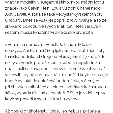
vnadné modelky v elegantní štíhlounkou módní ikonu
značek jako Calvin Klein, Louis Vuitton, Chanel nebo
Just Cavalli. A stala se také velvyslankyní klenotnictví
Chopard. Dnes se však její poprsí znovu tvaruje, a to ze
skvělého důvodu: ve svých třiatřiceti letech je Eva v
šestém měsíci těhotenství a čeká své první dítě.
Zvoním na domovní zvonek. Je ticho, nikdo se
neozývá. Ani Eva, ani Greg (jak mu ona říká), třicetiletý
turínský podnikatel Gregorio Marsiaj, nímž žije už pět let,
neslyší zvonek, protože spí. Je sobota odpoledne a
oba usnuli na kanapi při sledování filmu. Eva otevírá až
ve chvíli, kdy už pomalu ztrácím naději. I když je bosa, je
hodně vysoká. Je oblečená podomácku, v černých
přiléhavých kalhotách a volném svetříku s kašmírovou
šálou, vypadá úžasně elegantně. Bříško je vidět, teprve
když se posadí a svetr se trochu vyhrne.
Až dosud o těhotenství věděli jen nejbližší přátelé a