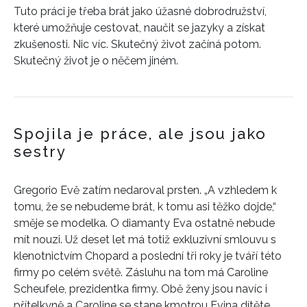
Tuto práci je třeba brát jako úžasné dobrodružství,
které umožňuje cestovat, naučit se jazyky a získat
zkušenosti. Nic víc. Skutečný život začíná potom.
Skutečný život je o něčem jiném.
Spojila je práce, ale jsou jako
sestry
Gregorio Evě zatím nedaroval prsten. „A vzhledem k
tomu, že se nebudeme brát, k tomu asi těžko dojde,“
směje se modelka. O diamanty Eva ostatně nebude
mít nouzi. Už deset let má totiž exkluzivní smlouvu s
klenotnictvím Chopard a poslední tři roky je tváří této
firmy po celém světě. Zásluhu na tom má Caroline
Scheufele, prezidentka firmy. Obě ženy jsou navíc i
přítelkyně a Caroline se stane kmotrou Evina dítěte.