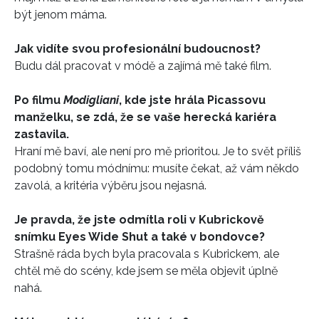
být jenom máma.
Jak vidíte svou profesionální budoucnost?
Budu dál pracovat v módě a zajímá mě také film.
Po filmu
Modigliani
, kde jste hrála Picassovu
manželku, se zdá, že se vaše herecká kariéra
zastavila.
Hraní mě baví, ale není pro mě prioritou. Je to svět příliš
podobný tomu módnímu: musíte čekat, až vám někdo
zavolá, a kritéria výběru jsou nejasná.
INFORMACE
Je pravda, že jste odmítla roli v Kubrickově
REDAKCE
snímku Eyes Wide Shut a také v bondovce?
Strašně ráda bych byla pracovala s Kubrickem, ale
chtěl mě do scény, kde jsem se měla objevit úplně
nahá.