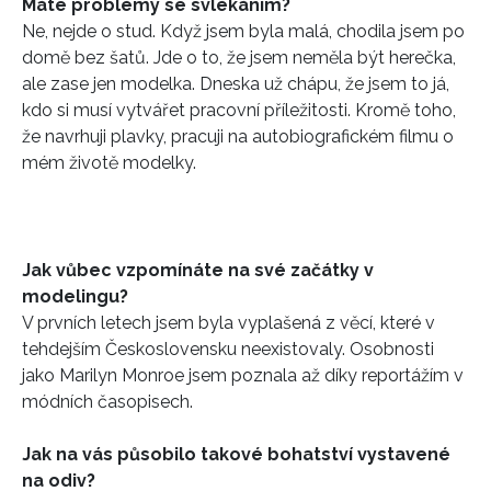
Máte problémy se svlékáním?
Ne, nejde o stud. Když jsem byla malá, chodila jsem po
domě bez šatů. Jde o to, že jsem neměla být herečka,
ale zase jen modelka. Dneska už chápu, že jsem to já,
kdo si musí vytvářet pracovní příležitosti. Kromě toho,
že navrhuji plavky, pracuji na autobiografickém filmu o
mém životě modelky.
Jak vůbec vzpomínáte na své začátky v
modelingu?
V prvních letech jsem byla vyplašená z věcí, které v
tehdejším Československu neexistovaly. Osobnosti
jako Marilyn Monroe jsem poznala až díky reportážím v
módních časopisech.
Jak na vás působilo takové bohatství vystavené
na odiv?