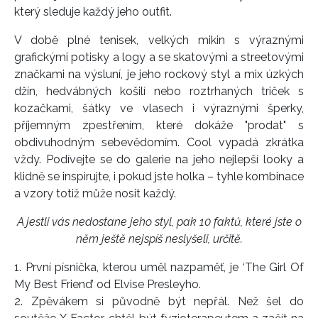
který sleduje každý jeho outfit.
V době plné tenisek, velkých mikin s výraznými
grafickými potisky a logy a se skatovými a streetovými
značkami na výsluní, je jeho rockový styl a mix úzkých
džín, hedvábných košilí nebo roztrhaných triček s
kozačkami, šátky ve vlasech i výraznými šperky,
příjemným zpestřením, které dokáže "prodat" s
obdivuhodným sebevědomím. Cool vypadá zkrátka
vždy. Podívejte se do galerie na jeho nejlepší looky a
klidně se inspirujte, i pokud jste holka – tyhle kombinace
a vzory totiž může nosit každý.
A jestli vás nedostane jeho styl, pak 10 faktů, které jste o
něm ještě nejspíš neslyšeli, určitě.
1. První písnička, kterou uměl nazpaměť, je ‘The Girl Of
My Best Friend’ od Elvise Presleyho.
2. Zpěvákem si původně být nepřál. Než šel do