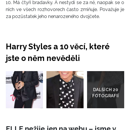
10. Má čtyři bradavky. A nestydí se za ně, naopak se o
nich ve všech rozhovorech často zmiňuje. Považuje je
za pozůstatek jeho nenarozeného dvojčete.
Harry Styles a 10 věcí, které
jste o něm nevěděli
Přejít
do
galerie
INFORMACE
REDAKCE
ELLE nežije jen na webu – jsme v