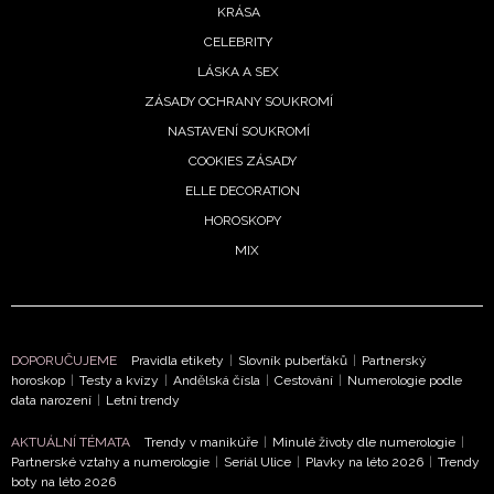
KRÁSA
CELEBRITY
LÁSKA A SEX
ZÁSADY OCHRANY SOUKROMÍ
NASTAVENÍ SOUKROMÍ
NEWSLETTER
COOKIES ZÁSADY
ODESLAT
ELLE DECORATION
HOROSKOPY
Přihlášením k newsletteru souhlasíte s
Obchodními
MIX
podmínkami společnosti BurdaMedia Extra s.r.o.
a
potvrzujete, že jste se seznámili se
Zásadami
ochrany soukromí
- BurdaMedia Extra s.r.o. bude s
Vašimi údaji pracovat zejména k organizaci a
DOPORUČUJEME
Pravidla etikety
|
Slovník puberťáků
|
Partnerský
vyhodnocení akce a zasílání novinek.
horoskop
|
Testy a kvízy
|
Andělská čísla
|
Cestování
|
Numerologie podle
data narození
|
Letní trendy
Chcete navíc dostávat i další zajímavé a exkluzivní
AKTUÁLNÍ TÉMATA
Trendy v manikúře
|
Minulé životy dle numerologie
|
informace od našich partnerů? Pokud souhlasíte se
Partnerské vztahy a numerologie
|
Seriál Ulice
|
Plavky na léto 2026
|
Trendy
zpracováním údajů k tomuto účelu podle
Zásad ochrany
boty na léto 2026
soukromí BurdaMedia Extra s.r.o.
, zaškrtněte toto pole.