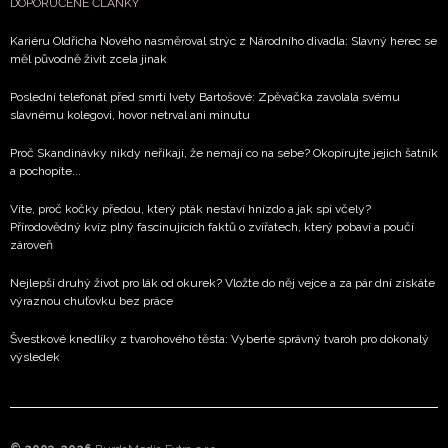
DOPORUČENÉ ČLÁNKY
Kariéru Oldřicha Nového nasměroval strýc z Národního divadla: Slavný herec se
měl původně živit zcela jinak
Poslední telefonát před smrtí Ivety Bartošové: Zpěvačka zavolala svému
slavnému kolegovi, hovor netrval ani minutu
Proč Skandinávky nikdy neříkají, že nemají co na sebe? Okopírujte jejich šatník
a pochopíte...
Víte, proč kočky předou, který pták nestaví hnízdo a jak spí včely?
Přírodovědný kvíz plný fascinujících faktů o zvířatech, který pobaví a poučí
zároveň
Nejlepší druhý život pro lák od okurek? Vložte do něj vejce a za pár dní získáte
výraznou chuťovku bez práce
Švestkové knedlíky z tvarohového těsta: Vyberte správný tvaroh pro dokonalý
výsledek