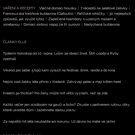
VAŘENÍ A RECEPTY
Vláčné domácí housky
|
7 receptů na salátové zálivky
|
Francouzská třešňová bublanina (Clafoutis)
|
Pařížské rohlíčky
|
30 nejlepších
způsobů, jak využít rybíz
|
Zapečené brambory s uzeným masem a
smetanou
|
Domácí iontový nápoj ze tří surovin
|
Nadýchaná bublanina
ČLÁNKY ELLE
Týdenní horoskop od 10. srpna: Lvům se obrací život, Štíři uspějí a Ryby
zpomalí
Víkend pro sebe: 5 tipů kam vyrazit na festival, drink, rande a do kina
Nejvíc cool žabky léta přímo z Kodaně. Zakrývají palec a mají kitten heel
Kreatin po třicítce? Pro ženy může mít větší význam, než se zdá
Každý večer jen scrollování na gauči a ticho? Zkuste s partnerem rutinu, díky
které uklidíte dům i zažehnete starou jiskru
Za největší hit léta neutratíte ani korunu. Už dávno ho máte ve skříni