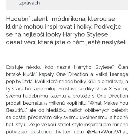
zprávách
Hudební talent i módní ikona, kterou se
klidně mohou inspirovat i holky. Podívejte
se na nejlepší looky Harryho Stylese i
deset věcí, které jste o něm ještě neslyšeli.
Existuje někdo, kdo nezná Harryho Stylese? Člen
britské klučičí kapely One Direction a velká teenage
pop hvězda, kvůli které mladé holky křičí a omdlévají, a
ty starší ho tajně milují. Proslavil se díky show X Factor,
svému hudebnímu talentu a protože s One Direction
prodali bezmála 5 milionů kopií hitu "What Makes You
Beautiful", ale do hledáčku našich oblíbených celebrit
se dostal především díky svému uvolněnému, a hodně
hot, stylu. Že je velkou street style inspirací pro mnohé
potvrzuje existence Twitter účtu
@HarryWoreWhat
,