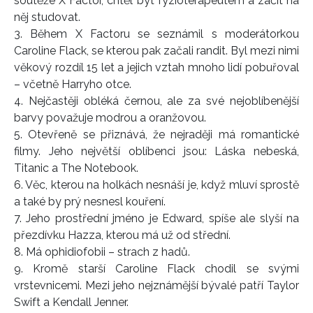
soutěže X Factor, chtěl být fyzioterapeutem a začít na
něj studovat.
3. Během X Factoru se seznámil s moderátorkou
Caroline Flack, se kterou pak začali randit. Byl mezi nimi
věkový rozdíl 15 let a jejich vztah mnoho lidí pobuřoval
– včetně Harryho otce.
4. Nejčastěji obléká černou, ale za své nejoblíbenější
barvy považuje modrou a oranžovou.
5. Otevřeně se přiznává, že nejraději má romantické
filmy. Jeho největší oblíbenci jsou: Láska nebeská,
Titanic a The Notebook.
6. Věc, kterou na holkách nesnáší je, když mluví sprostě
a také by prý nesnesl kouření.
7. Jeho prostřední jméno je Edward, spíše ale slyší na
přezdívku Hazza, kterou má už od střední.
8. Má ophidiofobii – strach z hadů.
9. Kromě starší Caroline Flack chodil se svými
vrstevnicemi. Mezi jeho nejznámější bývalé patří Taylor
Swift a Kendall Jenner.