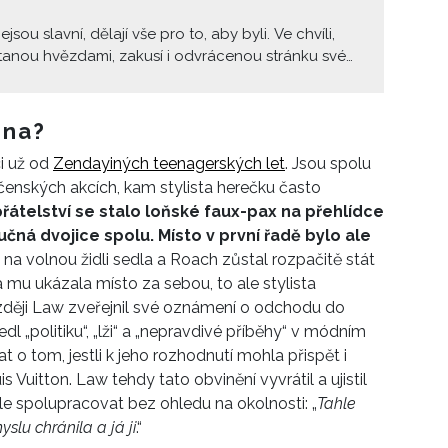
sou slavní, dělají vše pro to, aby byli. Ve chvíli,
tanou hvězdami, zakusí i odvrácenou stránku své
rpí ztrátou soukromí, jejich vztahy jsou pod
ledem, jejich výkony pod obrovským tlakem,
jich krok je do detailu analyzovaný. Týká se to i
ona?
 která si posteskla, že kvůli popularitě nemůže
i už od
Zendayiných teenagerských let
. Jsou spolu
chat.
čenských akcích, kam stylista herečku často
řátelství se stalo loňské faux-pax na přehlídce
učná dvojice spolu. Místo v první řadě bylo ale
 na volnou židli sedla a Roach zůstal rozpačitě stát
 mu ukázala místo za sebou, to ale stylista
ději
Law zveřejnil své oznámení o odchodu do
l „politiku“, „lži“ a „nepravdivé příběhy“ v módním
 o tom, jestli
k jeho rozhodnutí mohla přispět i
s Vuitton
. Law tehdy tato obvinění vyvrátil a ujistil
le spolupracovat bez ohledu na okolnosti:
„
Tahle
yslu chránila a
já ji
.“