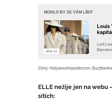
MOHLO BY SE VÁM LÍBIT
Louis 
kapitá
Loď Loui
Barcelon
elle.cz
Cruise 2
stal Par
setkání 
Zdroj: Hollywoodreporter.com, Buzzfeed
Gaudího.
pořádku
ELLE nežije jen na webu –
sítích: