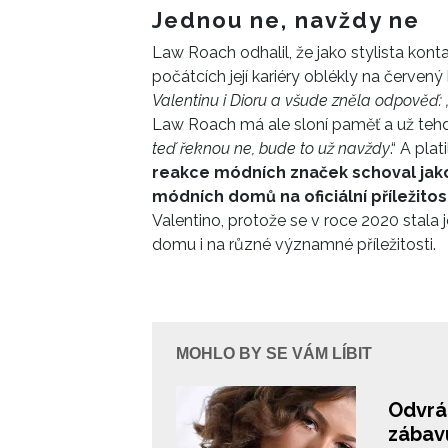
nejimpoz
Jednou ne, navždy ne
Metropo
Law Roach odhalil, že jako stylista kon
i sociáln
počátcích její kariéry oblékly na červen
Valentinu
i
Dioru
a vš
ude zněla odpověď: 
Law Roach má ale sloní paměť a už teh
teď řeknou ne, bude to už navždy
.“ A pla
reakce módních značek schoval jak
módních domů na
oficiální příležito
Valentino, protože se v roce 2020 stala j
domu i na různé významné příležitosti.
MOHLO BY SE VÁM LÍBIT
Odvrá
zábavu