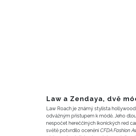
Law a Zendaya, dvě mód
Law Roach je známý stylista
hollywoods
odvážným
přístupem k módě. Jeho dl
nespočet
hereččiných
ikonických
red ca
světě potvrdilo
ocenění
CFDA Fashion A