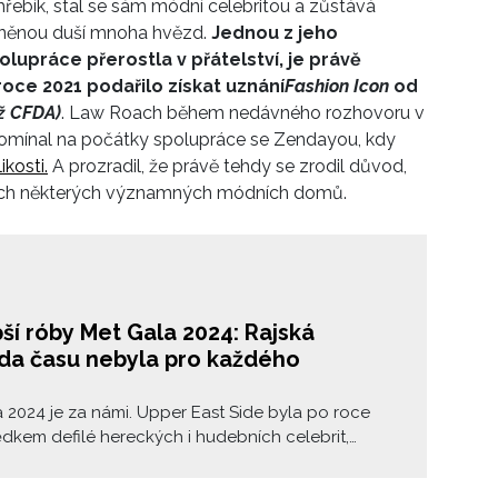
hřebík, stal se sám módní celebritou a
zůstává
zněnou duší mnoha hvězd.
Jednou z jeho
olupráce přerostla v přátelství, je právě
v roce
2021
podařilo získat uznání
Fashion Icon
od
ž CFDA)
.
Law Roach
během nedávného rozhovoru v
mínal na počátky spolupráce se Zendayou, kdy
kosti.
A prozradil, že právě tehdy se zrodil důvod,
tech některých významných módních domů.
ší róby Met Gala 2024: Rajská
da času nebyla pro každého
 2024 je za námi. Upper East Side byla po roce
dkem defilé hereckých i hudebních celebrit,
 návrhářů a známých osobností, které na
vanějším koberci světa předvedly ty