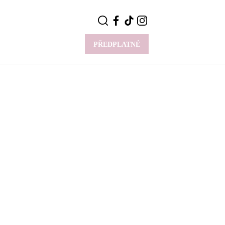
PŘEDPLATNÉ
VÍCE
Y
CELEBRITY
Novinky
Styl slavných
Rozhovory
ie