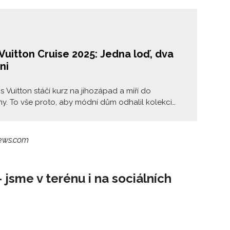
Vuitton Cruise 2025: Jedna loď, dva
ni
s Vuitton stáčí kurz na jihozápad a míří do
y. To vše proto, aby módní dům odhalil kolekci
025 na dalším netradičním místě. Tentokrát se jím
c Güell, v jehož architektonických útrobách došlo k
dvou géniů – Nicolase Ghesquièra a Antoni
news.com
 Tahle loď má dva kapitány a je to nanejvýš v
.
 jsme v terénu i na sociálních