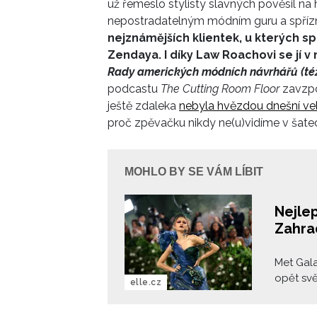
už
řemeslo stylisty slavných pověsil na 
nepostradatelným módním guru a spří
nejznámějších klientek, u kterých sp
Zendaya. I díky Law Roachovi
s
e jí 
Rady amerických módních návrhářů (té
podcastu
The Cutting Room Floor
zavzpo
ještě zdaleka
nebyla hvězdou dnešní veli
proč zpěvačku nikdy ne(u)vidíme v ša
MOHLO BY SE VÁM LÍBIT
Nejlep
Zahra
Met Gala
opět svě
elle.cz
módních
nejsledo