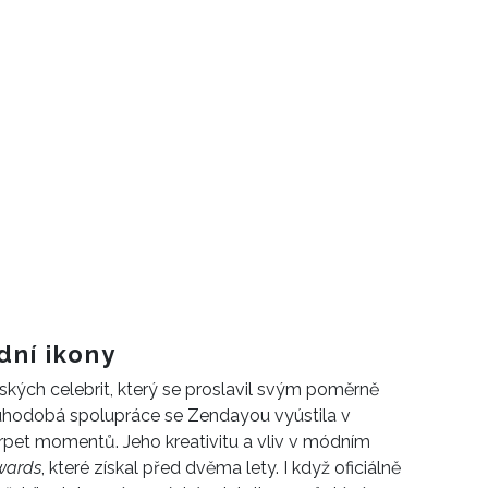
ní ikony
kých celebrit
, který se proslavil
svým
poměrně
ouhodobá spolupráce se Zendayou
vyústila v
rpet
momentů.
Jeho
kreativitu a
vliv v módním
wards
,
které získal před dvěma lety.
I
když
oficiálně