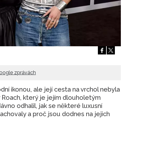
Přihlášením k newsletteru souhlasíte s
Obcho
společnosti BurdaMedia Extra s.r.o.
a potv
Zásadami ochrany soukromí
- BurdaMedia E
pracovat zejména k organizaci a vyhodnocení 
Chcete navíc dostávat i další zajímavé a exkluz
Pokud souhlasíte se zpracováním údajů k tom
soukromí BurdaMedia Extra s.r.o.
, zaškrtnět
oogle zprávách
 ikonou, ale její cesta na vrchol nebyla
 Roach, který je jejím dlouholetým
no odhalil, jak se některé luxusní
achovaly a proč jsou dodnes na jejich