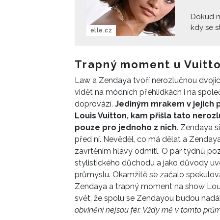
Dokud nej
kdy se s
elle.cz
slávy. T
drobnoh
každý je
Trapný moment u Vuitt
Zendayi,
Law a Zendaya tvoří nerozlučnou dvojic
volně dý
vidět na módních přehlídkách i na spole
doprovází.
Jediným mrakem v jejich p
Louis Vuitton, kam přišla tato nerozl
pouze pro jednoho z nich
. Zendaya si
před ní. Nevědě
l, co má dělat a Zendaya
zavrtěním hlavy odmítl. O
pár týdnů poz
stylistického důchodu a
jako důvody uved
průmyslu. Okamžitě se začalo spekulovat
Zendaya
a trapný moment na show Loui
svět, že spolu se Zendayou budou nadá
obvinění nejsou fér. V
ždy
mě
v tomto prům