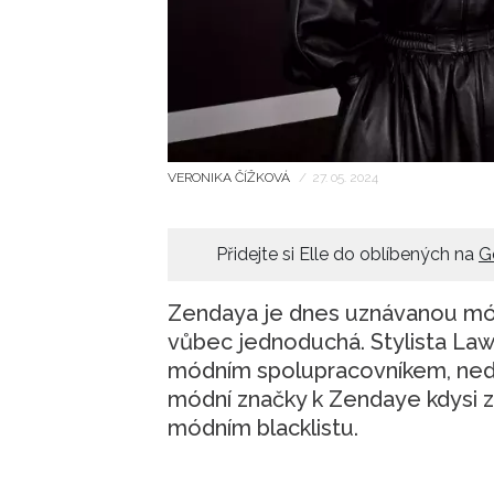
VERONIKA ČÍŽKOVÁ
/
27. 05. 2024
Přidejte si Elle do oblíbených na
G
Zendaya je dnes uznávanou módní
vůbec jednoduchá. Stylista Law
módním spolupracovníkem, nedáv
módní značky k Zendaye kdysi z
módním blacklistu.