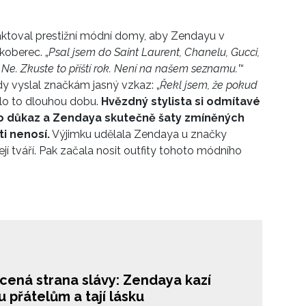
antnější róby. Jejich fotky i informace z kuloárů
litního muzea budou ještě dlouho rezonovat médii
taktoval prestižní módní domy, aby
Zendayu v
ími sítěmi.
ý koberec.
„
Psal jsem
do
Saint Laurent,
Chanel
u
, Gucci
,
‚Ne. Zkuste
to příští rok. Není na našem seznamu.‛
“
dy vyslal
značkám jasný vzkaz: „
Řekl jsem, že pokud
tilo to dlouhou dobu.
Hvězdný stylista si odmítavé
o důkaz a Zendaya skutečně šaty zmíněných
sti nenosí.
Výjimku udělala Zendaya u značky
ejí tváří. Pak začala nosit outfity tohoto módního
cená strana slávy: Zendaya kazí
 přátelům a tají lásku