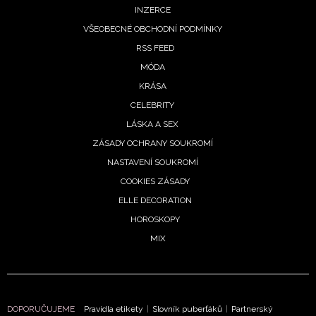
INZERCE
VŠEOBECNÉ OBCHODNÍ PODMÍNKY
RSS FEED
MÓDA
KRÁSA
CELEBRITY
LÁSKA A SEX
ZÁSADY OCHRANY SOUKROMÍ
NASTAVENÍ SOUKROMÍ
COOKIES ZÁSADY
ELLE DECORATION
NEWSLETTER
HOROSKOPY
MIX
ODESLAT
Přihlášením k newsletteru souhlasíte s
Obchodními
podmínkami společnosti BurdaMedia Extra s.r.o.
a
potvrzujete, že jste se seznámili se
Zásadami
DOPORUČUJEME
Pravidla etikety
|
Slovník puberťáků
|
Partnerský