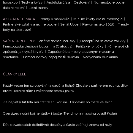
horoskop
|
Testy a kvízy
|
Andělská čísla
|
Cestování
|
Numerologie podle
ochrany soukromí
- BurdaMedia Extra s.r.o. bude s
data narození
|
Letní trendy
Vašimi údaji pracovat zejména k organizaci a
vyhodnocení akce a zasílání novinek.
AKTUÁLNÍ TÉMATA
Trendy v manikúře
|
Minulé životy dle numerologie
|
Partnerské vztahy a numerologie
|
Seriál Ulice
|
Plavky na léto 2026
|
Trendy
boty na léto 2026
Chcete navíc dostávat i další zajímavé a exkluzivní
informace od našich partnerů? Pokud souhlasíte se
VAŘENÍ A RECEPTY
Vláčné domácí housky
|
7 receptů na salátové zálivky
|
zpracováním údajů k tomuto účelu podle
Zásad ochrany
Francouzská třešňová bublanina (Clafoutis)
|
Pařížské rohlíčky
|
30 nejlepších
soukromí BurdaMedia Extra s.r.o.
, zaškrtněte toto pole.
způsobů, jak využít rybíz
|
Zapečené brambory s uzeným masem a
smetanou
|
Domácí iontový nápoj ze tří surovin
|
Nadýchaná bublanina
ČLÁNKY ELLE
Každý večer jen scrollování na gauči a ticho? Zkuste s partnerem rutinu, díky
které uklidíte dům i zažehnete starou jiskru
Za největší hit léta neutratíte ani korunu. Už dávno ho máte ve skříni
Oversized noční košile, šátky i brože. Trend nona maxxing ovládl Kodaň
Děti devadesátek definitivně dospěly a často začínají znovu od nuly