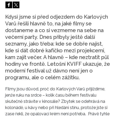
HOME
Kdysi jsme si před odjezdem do Karlových
Varů řešili hlavně to, na jaké filmy se
dostaneme a co si vezmeme na sebe na
večerní party. Dnes přibyly ještě další
seznamy, jako třeba: kde se dobře najíst,
kde si dát dobré kafíčko mezi projekcemi,
kam zajít večer. A hlavně – kde neztratit půl
hodiny ve frontě. Letošní KVIFF ukazuje, že
moderní festival už dávno není jen o
programu, ale o celém zážitku.
Filmy jsou důvod, proč do Karlových Varů přijíždíme,
jenže ruku na srdce – kolik času během festivalu
skutečně strávíte v kinosále? Zbytek se odehrává na
kolonádě, u kávy nebo při hledání stínu, protože jste si
zase řekli, že opalovací krém není potřeba. Právě tyhle