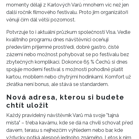
momenty dělají z Karlových Varů mnohem víc než jen
další ročník filmového festivalu. Proto jim organizátoři
věnují čím dál větší pozornost.
Potvrzuje to i aktuální průzkum společnosti Visa. Vedle
kvalitního programu dnes návštěvníci oceňují
především příjemné prostředí, dobré gastro, čisté
zázemí nebo možnost pohybovat se po festivalu bez
zbytečných komplikací. Dokonce 65 % Čechů si dnes
spojuje moderní festival s možností pohodlně platit
kartou, mobilem nebo chytrými hodinkami. Komfort už
zkrátka není bonus, ale stává se standardem.
Nová adresa, kterou si budete
chtít uložit
Každý pravidelný návštěvník Varů má svoje "tajná
místa" – třeba kavárnu, kde se dá na chvíli schovat před
davem, terasu s nejhezčím výhledem nebo bar, kde
vždycky potká alespoň jednoho známého. Letos k nim