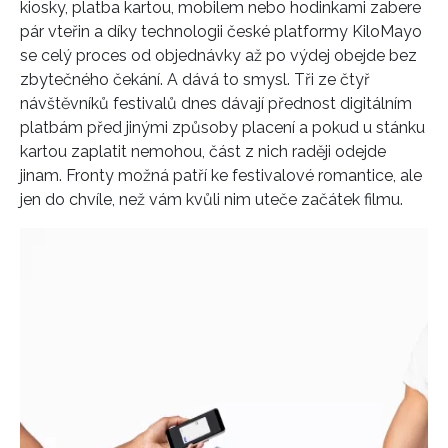
kiosky, platba kartou, mobilem nebo hodinkami zabere
pár vteřin a díky technologii české platformy KiloMayo
se celý proces od objednávky až po výdej obejde bez
zbytečného čekání. A dává to smysl. Tři ze čtyř
návštěvníků festivalů dnes dávají přednost digitálním
platbám před jinými způsoby placení a pokud u stánku
kartou zaplatit nemohou, část z nich raději odejde
jinam. Fronty možná patří ke festivalové romantice, ale
jen do chvíle, než vám kvůli nim uteče začátek filmu.