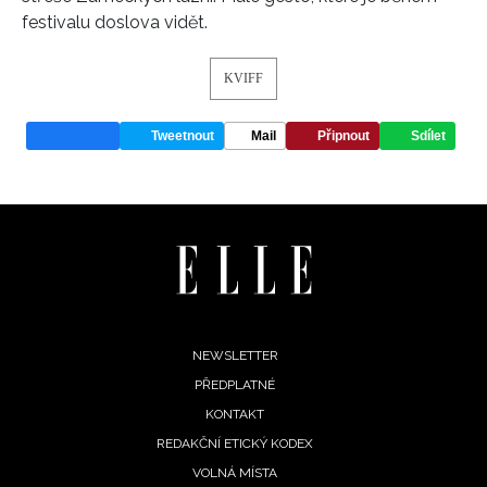
festivalu doslova vidět.
KVIFF
Tweetnout
Mail
Připnout
Sdílet
Footer
NEWSLETTER
PŘEDPLATNÉ
menu
KONTAKT
REDAKČNÍ ETICKÝ KODEX
VOLNÁ MÍSTA