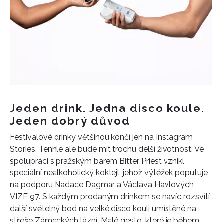
INFORMACE
REDAKCE
Jeden drink. Jedna disco koule.
Jeden dobrý důvod
Festivalové drinky většinou končí jen na Instagram
Stories. Tenhle ale bude mít trochu delší životnost. Ve
spolupráci s pražským barem Bitter Priest vznikl
speciální nealkoholický koktejl, jehož výtěžek poputuje
na podporu Nadace Dagmar a Václava Havlových
VIZE 97. S každým prodaným drinkem se navíc rozsvítí
další světelný bod na velké disco kouli umístěné na
střeše Zámeckých lázní. Malé gesto, které je během