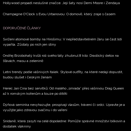
Hollywood propadl neslušné značce. Její šaty nosí Demi Moore i Zendaya
Champagne O'Clock s Evou Urbanovou: O domově, který zraje s časem
DOPORUČENÉ ČLÁNKY
Svržení atomové bomby na Hirošimu: V nepředstavitelném žáru se část lidí
vypařila. Zůstaly po nich jen stíny
Ondřej Brzobohatý kvůli roli svého táty zhubnul 8 kilo: Drastický detox na
šťávách, masu a zelenině
Letní trendy podle vášnivých Italek. Stylové outfity, na které nedají dopustit,
budou slušet i českým ženám
Herec Jan Cina bez servítků: Od malého „smrada” přes vášnivou Drag Queen
až k romským kořenům a touze po dítěti
Dýňová semínka nevyhazujte, prospívají vlasům, trávení či srdci. Upravte je a
využijte jako zdravou svačinu i do vaření
Snídaně, která zasytí na celé dopoledne: Pomůže správné množství bílkovin a
dostatek vlákniny