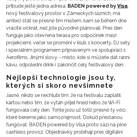
přibude ještě jedna adresa.
BADEN powered by
Visa
,
nový festivalový prostor v Zámeckých lázních, má
ambici stát se přesně tím místem, kam se během dne
vracíte víckrát, než jste původně plánovali. Přes den
funguje jako otevřená terasa pro odpočinek mezi
projekcemi, večer se promění v klub s koncerty, DJ sety
i speciálním programem připraveným ve spolupráci s
Aerofilms. Jinými slovy – místo, kde si můžete dát ranní
kávu, odpolední drink i zakončit celý festivalový den.
Nejlepší technologie jsou ty,
kterých si skoro nevšimnete
Jasně, nikdo se nechlubí tím, že na festivalu zaplatil
kartou nebo tím, že výtah přijel hned nebo že Wi-Fi
fungovala celý den. Tohle jsou už totiž přesně ty věci,
které bereme jako samozřejmost. Dokud přestanou
fungovat. BADEN powered by Visa proto sází na plně
cashless provoz. Objednávky probíhají přes digitální