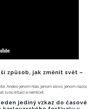
ší způsob, jak změnit svět –
rčitě. Anebo jenom hlas, jenom slovo, jenom názor,
at svou intuici a nemlčet.
jeden jediný vzkaz do časové
k karlovarského festivalu v