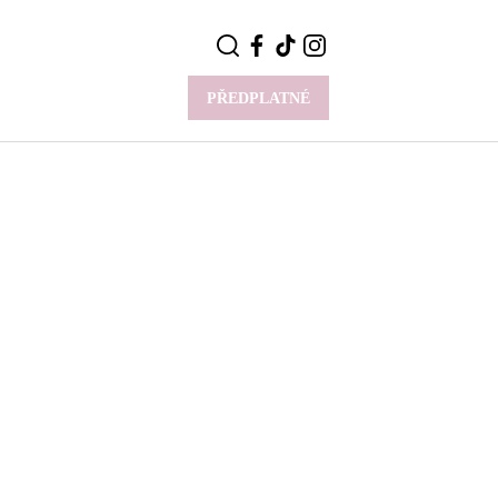
PŘEDPLATNÉ
VÍCE
Y
CELEBRITY
Novinky
Styl slavných
Rozhovory
ie