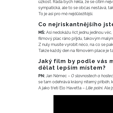
úzkost. Ráda bych řekla, že se cítím nejv
sympatická, ale to se občas nestává, tak
To je asi pro mě nejdůležitější.
Co nejriskantnějšího jst
MŠ:
Asi nedokážu říct jednu jedinou věc,
filmový plac ráno přijdu, takovým malým
Z nuly musíte vyrobit něco, na co se pak
Takže každý den na filmovém place je t
Jaký film by podle vás 
dělat lepším místem?
PN:
Jan Němec –
O slavnostech a hoste
se tam odehrává krásný niterný příběh, k
A jako třetí Elo Havetta –
Lilie polní
. Ale