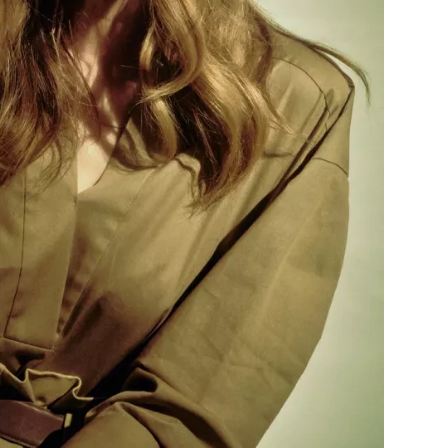
Přihlášením k newsletteru souhlasíte s
Obcho
společnosti BurdaMedia Extra s.r.o.
a potv
Zásadami ochrany soukromí
- BurdaMedia E
pracovat zejména k organizaci a vyhodnocení 
Chcete navíc dostávat i další zajímavé a exkluz
Pokud souhlasíte se zpracováním údajů k tom
soukromí BurdaMedia Extra s.r.o.
, zaškrtnět