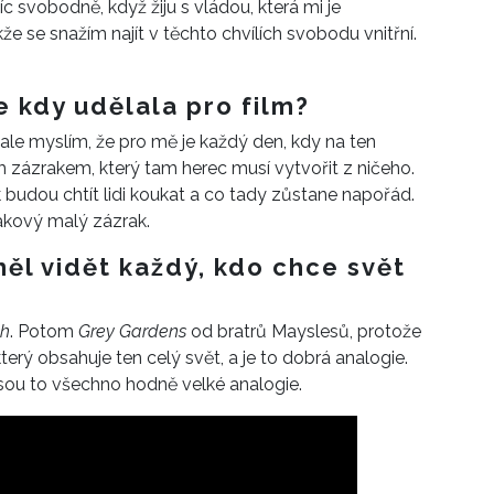
íc svobodně, když žiju s vládou, která mi je
že se snažím najít v těchto chvílích svobodu vnitřní.
e kdy udělala pro film?
 ale myslím, že pro mě je každý den, kdy na ten
 zázrakem, který tam herec musí vytvořit z ničeho.
 budou chtít lidi koukat a co tady zůstane napořád.
akový malý zázrak.
měl vidět každý, kdo chce svět
ch
. Potom
Grey Gardens
od bratrů Mayslesů, protože
terý obsahuje ten celý svět, a je to dobrá analogie.
 jsou to všechno hodně velké analogie.