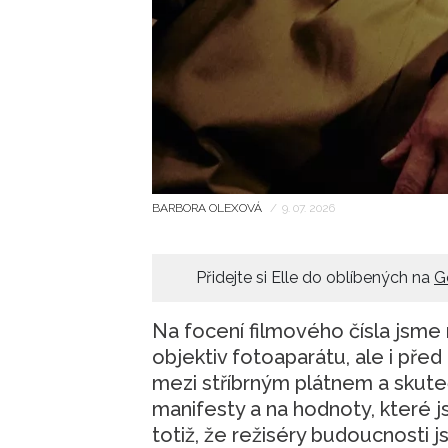
BARBORA OLEXOVÁ
/
9. 07. 2026
Přidejte si Elle do oblíbených na
G
Na focení filmového čísla jsme 
objektiv fotoaparátu, ale i před
mezi stříbrným plátnem a skuteč
manifesty a na hodnoty, které js
totiž, že režiséry budoucnosti