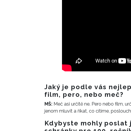
Jaký je podle vás nejlep
film, pero, nebo meč?
MŠ:
Meč asi určitě ne. Pero nebo film, u
jenom mluvit a říkat, co cítíme, poslouch
Kdybyste mohly poslat 
schránky pro 100. roční