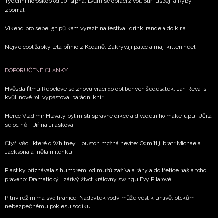
Týdenní horoskop od 10. srpna: Lvům se obrací život, Štíři uspějí a Ryby
zpomalí
Víkend pro sebe: 5 tipů kam vyrazit na festival, drink, rande a do kina
Nejvíc cool žabky léta přímo z Kodaně. Zakrývají palec a mají kitten heel
DOPORUČENÉ ČLÁNKY
Hvězda filmu Rebelové se znovu vrací do oblíbených šedesátek: Jan Révai si
kvůli nové roli vypěstoval parádní knír
Herec Vladimír Hlavatý byl mistr správné dikce a divadelního make-upu: Učila
se od něj i Jiřina Jirásková
Čtyři věci, které o Whitney Houston možná nevíte: Odmítl ji bratr Michaela
Jacksona a měla milenku
Plastiky přiznávala s humorem, od mužů zažívala rány a do třetice našla toho
pravého: Dramatický i zářivý život královny swingu Evy Pilarové
Pitný režim má své hranice. Nadbytek vody může vést k únavě, otokům i
nebezpečnému poklesu sodíku