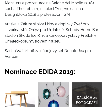
Monsters a prezentace na Salone del Mobile 2018),
socha The Leftism, instalaci "Yes, we can" na
Designbloku 2018 a prolézačku TGM
Vrtiška a Žák za stolky Hriby a doplňky Zvěř pro
Javorina, stůl Only2 pro U1, interiér Schody Home Bar,
stadion Škoda Ice Rink a koncepci výstavy Přetlak v
Uměleckoprůmyslovém museu
Sacha Walckhoff za nápojový set Double Jeu pro
Verreum
Nominace EDIDA 2019:
Přejít
do
galerie