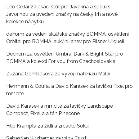
Leo Čellár za psací stůl pro Javorina a spolu s
Javorinou za uvedení značky na český trh a nové
kolekce nábytku
deForm za vedení sklářské značky BOMMA, osvětlení
Orbital pro BOMMA, aukční lahev pro Pilsner Urquell
Dechem za osvětlení Umbra, Dark & Bright Star pro
BOMMA a kolekci For you from Czechoslovakia
Zuzana Gombošová za vývoj materiálu Malai
Herrmann & Coufal a David Karásek za lavičku Pixel pro
mmcité
David Karásek a mmcité za lavičky Landscape
Compact, Pixel a altán Pinecone
Filip Krampla za židli a zrcadlo Sokui
Sebastian Kitzberger za vázy Crust