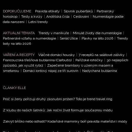
DOPORUČUJEME
Pravidla etikety
|
Slovník puberťáků
|
Partnerský
horoskop
|
Testy a kvízy
|
Andělská čísla
|
Cestování
|
Numerologie podle
data narození
|
Letní trendy
AKTUÁLNÍ TÉMATA
Trendy v manikúře
|
Minulé životy dle numerologie
|
Partnerské vztahy a numerologie
|
Seriál Ulice
|
Plavky na léto 2026
|
Trendy
boty na léto 2026
VAŘENÍ A RECEPTY
Vláčné domácí housky
|
7 receptů na salátové zálivky
|
Francouzská třešňová bublanina (Clafoutis)
|
Pařížské rohlíčky
|
30 nejlepších
způsobů, jak využít rybíz
|
Zapečené brambory s uzeným masem a
smetanou
|
Domácí iontový nápoj ze tří surovin
|
Nadýchaná bublanina
ČLÁNKY ELLE
Proč si ženy pořizují druhý zásnubní prsten? Toto je trend travel ring
Z klubu do našich šatníků: Jak noční život formuje současnou módu
Zakrýt bříško nebo odhalit? Kodaňské maminky boří pravidla mateřství i módy