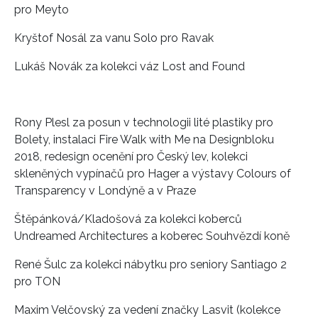
pro Meyto
Kryštof Nosál za vanu Solo pro Ravak
Lukáš Novák za kolekci váz Lost and Found
Rony Plesl za posun v technologii lité plastiky pro
Bolety, instalaci Fire Walk with Me na Designbloku
2018, redesign ocenění pro Český lev, kolekci
skleněných vypínačů pro Hager a výstavy Colours of
Transparency v Londýně a v Praze
Štěpánková/Kladošová za kolekci koberců
Undreamed Architectures a koberec Souhvězdí koně
René Šulc za kolekci nábytku pro seniory Santiago 2
pro TON
INFORMACE
Maxim Velčovský za vedení značky Lasvit (kolekce
REDAKCE