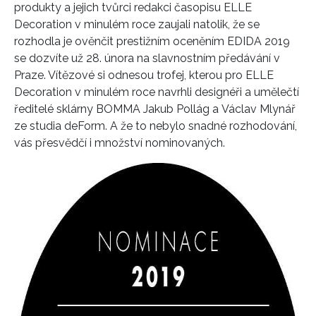
produkty a jejich tvůrci redakci časopisu ELLE
Decoration v minulém roce zaujali natolik, že se
rozhodla je ověnčit prestižním oceněním EDIDA 2019
se dozvíte už 28. února na slavnostním předávání v
Praze. Vítězové si odnesou trofej, kterou pro ELLE
Decoration v minulém roce navrhli designéři a umělečtí
ředitelé sklárny BOMMA Jakub Pollág a Václav Mlynář
ze studia deForm. A že to nebylo snadné rozhodování,
vás přesvědčí i množství nominovaných.