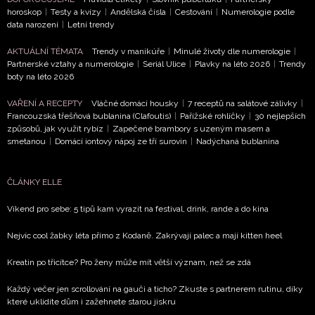
ná za
horoskop
|
Testy a kvízy
|
Andělská čísla
|
Cestování
|
Numerologie podle
stojí
data narození
|
Letní trendy
vencový
AKTUÁLNÍ TÉMATA
Trendy v manikúře
|
Minulé životy dle numerologie
|
ní
Partnerské vztahy a numerologie
|
Seriál Ulice
|
Plavky na léto 2026
|
Trendy
něk
boty na léto 2026
. 2026
VAŘENÍ A RECEPTY
Vláčné domácí housky
|
7 receptů na salátové zálivky
|
Francouzská třešňová bublanina (Clafoutis)
|
Pařížské rohlíčky
|
30 nejlepších
DALŠÍ
způsobů, jak využít rybíz
|
Zapečené brambory s uzeným masem a
ČLÁNKY
smetanou
|
Domácí iontový nápoj ze tří surovin
|
Nadýchaná bublanina
K
TÉMATU
ČLÁNKY ELLE
Víkend pro sebe: 5 tipů kam vyrazit na festival, drink, rande a do kina
Nejvíc cool žabky léta přímo z Kodaně. Zakrývají palec a mají kitten heel
Kreatin po třicítce? Pro ženy může mít větší význam, než se zdá
Každý večer jen scrollování na gauči a ticho? Zkuste s partnerem rutinu, díky
které uklidíte dům i zažehnete starou jiskru