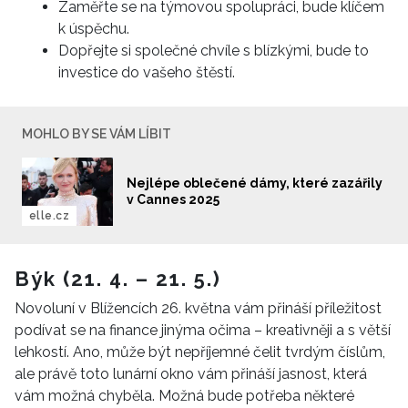
Zaměřte se na týmovou spolupráci, bude klíčem
k úspěchu.
Dopřejte si společné chvíle s blízkými, bude to
investice do vašeho štěstí.
MOHLO BY SE VÁM LÍBIT
Nejlépe oblečené dámy, které zazářily
v Cannes 2025
elle.cz
Býk (21. 4. – 21. 5.)
Novoluní v Blížencích 26. května vám přináší příležitost
podívat se na finance jinýma očima – kreativněji a s větší
lehkostí. Ano, může být nepříjemné čelit tvrdým číslům,
ale právě toto lunární okno vám přináší jasnost, která
vám možná chyběla. Možná bude potřeba některé