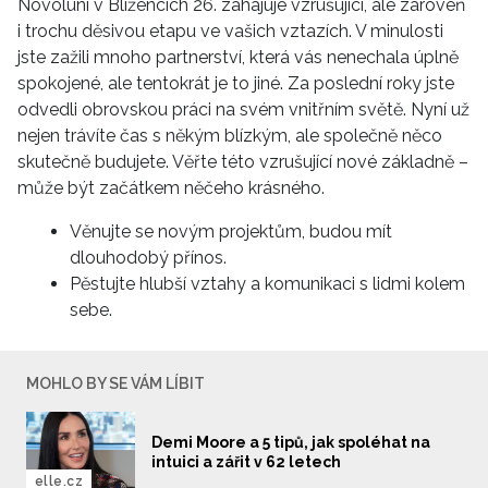
Novoluní v Blížencích 26. zahajuje vzrušující, ale zároveň
i trochu děsivou etapu ve vašich vztazích. V minulosti
jste zažili mnoho partnerství, která vás nenechala úplně
spokojené, ale tentokrát je to jiné. Za poslední roky jste
odvedli obrovskou práci na svém vnitřním světě. Nyní už
nejen trávíte čas s někým blízkým, ale společně něco
skutečně budujete. Věřte této vzrušující nové základně –
může být začátkem něčeho krásného.
Věnujte se novým projektům, budou mít
dlouhodobý přínos.
Pěstujte hlubší vztahy a komunikaci s lidmi kolem
sebe.
MOHLO BY SE VÁM LÍBIT
Demi Moore a 5 tipů, jak spoléhat na
intuici a zářit v 62 letech
elle.cz