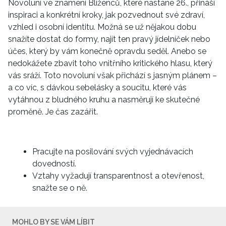
Novoluní ve znamení Blíženců, které nastane 26., přináší
inspiraci a konkrétní kroky, jak pozvednout své zdraví,
vzhled i osobní identitu. Možná se už nějakou dobu
snažíte dostat do formy, najít ten pravý jídelníček nebo
účes, který by vám konečně opravdu seděl. Anebo se
nedokážete zbavit toho vnitřního kritického hlasu, který
vás sráží. Toto novoluní však přichází s jasným plánem –
a co víc, s dávkou sebelásky a soucitu, které vás
vytáhnou z bludného kruhu a nasměrují ke skutečné
proměně. Je čas zazářit.
Pracujte na posilování svých vyjednávacích
dovedností.
Vztahy vyžadují transparentnost a otevřenost,
snažte se o ně.
MOHLO BY SE VÁM LÍBIT