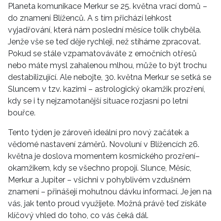
Planeta komunikace Merkur se 25. května vrací domů –
do znamení Blíženců. A s tím přichází lehkost
vyjadřování, která nám poslední měsíce tolik chyběla.
Jenže vše se teď děje rychleji, než stíháme zpracovat.
Pokud se stále vzpamatováváte z emočních otřesů
nebo máte mysl zahalenou mlhou, může to být trochu
destabilizující. Ale nebojte, 30. května Merkur se setká se
Sluncem v tzv. kazimi – astrologický okamžik prozření,
kdy se i ty nejzamotanější situace rozjasní po letní
bouřce.
Tento týden je zároveň ideální pro nový začátek a
vědomé nastavení záměrů. Novoluní v Blížencích 26.
května je doslova momentem kosmického prozření–
okamžikem, kdy se všechno propojí. Slunce, Měsíc,
Merkur a Jupiter – všichni v pohyblivém vzdušném
znamení – přinášejí mohutnou dávku informací. Je jen na
vás, jak tento proud využijete. Možná právě teď získáte
klíčový vhled do toho, co vás čeká dál.