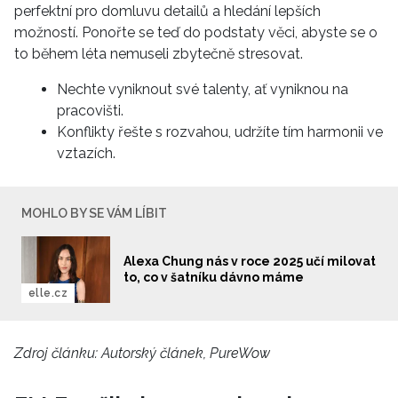
perfektní pro domluvu detailů a hledání lepších
možností. Ponořte se teď do podstaty věci, abyste se o
to během léta nemuseli zbytečně stresovat.
NEWSLETTER
Nechte vyniknout své talenty, ať vyniknou na
pracovišti.
ODESLAT
Konflikty řešte s rozvahou, udržíte tím harmonii ve
vztazích.
Přihlášením k newsletteru souhlasíte s
Obchodními
podmínkami společnosti BurdaMedia Extra s.r.o.
a
potvrzujete, že jste se seznámili se
Zásadami ochrany
MOHLO BY SE VÁM LÍBIT
soukromí
- BurdaMedia Extra s.r.o. bude s Vašimi údaji
pracovat zejména k organizaci a vyhodnocení akce a
zasílání novinek.
Alexa Chung nás v roce 2025 učí milovat
to, co v šatníku dávno máme
elle.cz
Chcete navíc dostávat i další zajímavé a exkluzivní
informace od našich partnerů? Pokud souhlasíte se
zpracováním údajů k tomuto účelu podle
Zásad ochrany
Zdroj článku:
Autorský článek, PureWow
soukromí BurdaMedia Extra s.r.o.
, zaškrtněte toto pole.