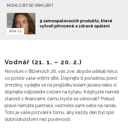
MOHLO BY SE VÁM LÍBIT
9 samoopalovacích produktů, které
vytvoří přirozené a zdravé opálení
elle.cz
Vodnář (21. 1. – 20. 2.)
Novoluní v Blížencích 26. vás zve, abyste udělali něco,
co potěší vaše vnitřní dítě. Dopřejte si pořádnou porci
zmrzliny, vydejte se na projížďku kolem jezera nebo si
dopřejte odpolední cvičení na kytaru. Kdybyste neměli
starosti s financemi, čemu byste se věnovali? Pokud
právě nemáte partnera, vezměte sami sebe na rande.
Toto je vaše pozvání k tomu, aby každý den byl spíš
dobrodružstvím než povinností.