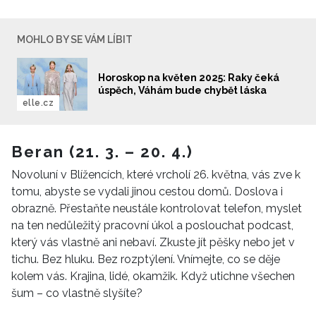
MOHLO BY SE VÁM LÍBIT
Horoskop na květen 2025: Raky čeká
úspěch, Váhám bude chybět láska
elle.cz
Beran (21. 3. – 20. 4.)
Novoluní v Blížencích, které vrcholí 26. května, vás zve k
tomu, abyste se vydali jinou cestou domů. Doslova i
obrazně. Přestaňte neustále kontrolovat telefon, myslet
na ten nedůležitý pracovní úkol a poslouchat podcast,
který vás vlastně ani nebaví. Zkuste jít pěšky nebo jet v
tichu. Bez hluku. Bez rozptýlení. Vnímejte, co se děje
kolem vás. Krajina, lidé, okamžik. Když utichne všechen
šum – co vlastně slyšíte?