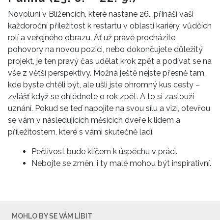
Novoluní v Blížencích, které nastane 26., přináší vaši
každoroční příležitost k restartu v oblasti kariéry, vůdčích
rolí a veřejného obrazu. Ať už právě procházíte
pohovory na novou pozici, nebo dokončujete důležitý
projekt, je ten pravý čas udělat krok zpět a podívat se na
vše z větší perspektivy. Možná ještě nejste přesně tam,
kde byste chtěli být, ale ušli jste ohromný kus cesty –
zvlášť když se ohlédnete o rok zpět. A to si zaslouží
uznání. Pokud se teď napojíte na svou sílu a vizi, otevřou
se vám v následujících měsících dveře k lidem a
příležitostem, které s vámi skutečně ladí.
Pečlivost bude klíčem k úspěchu v práci.
Nebojte se změn, i ty malé mohou být inspirativní.
MOHLO BY SE VÁM LÍBIT