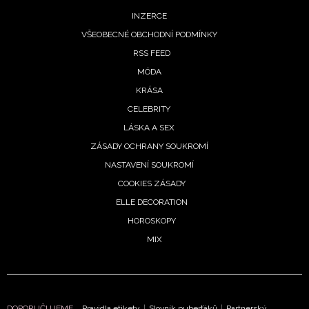
zlí okolí
INZERCE
 2026
VŠEOBECNÉ OBCHODNÍ PODMÍNKY
RSS FEED
MÓDA
KRÁSA
oskop
rpen:
CELEBRITY
 čeká
LÁSKA A SEX
tní zlom,
ZÁSADY OCHRANY SOUKROMÍ
y
NASTAVENÍ SOUKROMÍ
vřou
COOKIES ZÁSADY
lost
ELLE DECORATION
. 2026
HOROSKOPY
MIX
te se
rážděně?
DOPORUČUJEME
Pravidla etikety
|
Slovník puberťáků
|
Partnerský