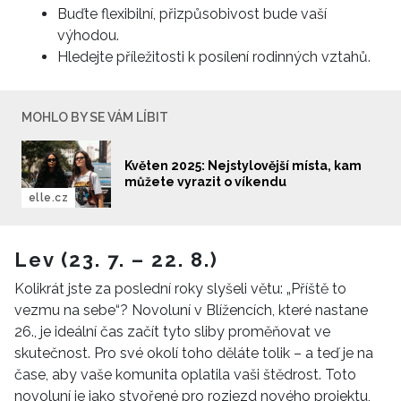
Buďte flexibilní, přizpůsobivost bude vaší
výhodou.
Hledejte příležitosti k posílení rodinných vztahů.
MOHLO BY SE VÁM LÍBIT
Květen 2025: Nejstylovější místa, kam
můžete vyrazit o víkendu
elle.cz
Lev (23. 7. – 22. 8.)
Kolikrát jste za poslední roky slyšeli větu: „Příště to
vezmu na sebe“? Novoluní v Blížencích, které nastane
26., je ideální čas začít tyto sliby proměňovat ve
skutečnost. Pro své okolí toho děláte tolik – a teď je na
čase, aby vaše komunita oplatila vaši štědrost. Toto
novoluní je jako stvořené pro rozjezd nového projektu,