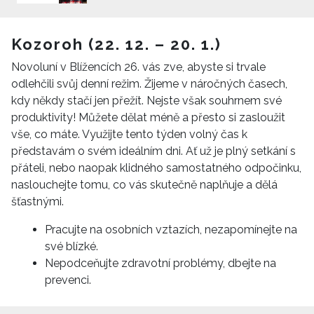
Kozoroh (22. 12. – 20. 1.)
Novoluní v Blížencích 26. vás zve, abyste si trvale
odlehčili svůj denní režim. Žijeme v náročných časech,
kdy někdy stačí jen přežít. Nejste však souhrnem své
produktivity! Můžete dělat méně a přesto si zasloužit
vše, co máte. Využijte tento týden volný čas k
představám o svém ideálním dni. Ať už je plný setkání s
přáteli, nebo naopak klidného samostatného odpočinku,
naslouchejte tomu, co vás skutečně naplňuje a dělá
šťastnými.
Pracujte na osobních vztazích, nezapomínejte na
své blízké.
Nepodceňujte zdravotní problémy, dbejte na
prevenci.