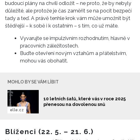
budoucí plány na chvíli odložit – ne proto, že by nebyly
důležité, ale protože je čas zaměřit se na pocit bezpečí
tady a teď. A právě tenhle krok vám může umožnit být
štědřejší – k sobě i k ostatním – s tím, co už máte.
Vyvarujte se impulzivním rozhodnutím, hlavně v
pracovních záležitostech.
Buďte otevření novým vztahům a přátelstvím,
mohou vás obohatit.
MOHLO BY SE VÁM LÍBIT
10 letních šatů, které vás v roce 2025
přenesou na dovolenou snů
elle.cz
Blíženci (22. 5. – 21. 6.)