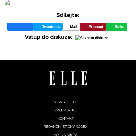
Sdílejte:
Tweetnout
Mail
Připnout
Sdílet
Vstup do diskuze:
oroskopy
 tajemno
Footer
NEWSLETTER
enní
oskop od
PŘEDPLATNÉ
menu
rpna:
KONTAKT
m přeje
REDAKČNÍ ETICKÝ KODEX
tí, Váhy
VOLNÁ MÍSTA