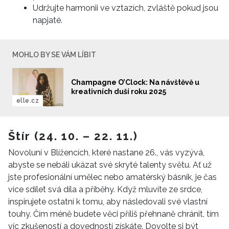
Udržujte harmonii ve vztazích, zvláště pokud jsou
napjaté.
MOHLO BY SE VÁM LÍBIT
INFORMACE
Champagne O’Clock: Na návštěvě u
kreativních duší roku 2025
REDAKCE
elle.cz
Štír (24. 10. – 22. 11.)
Novoluní v Blížencích, které nastane 26., vás vyzývá,
abyste se nebáli ukázat své skryté talenty světu. Ať už
jste profesionální umělec nebo amatérský básník, je čas
více sdílet svá díla a příběhy. Když mluvíte ze srdce,
inspirujete ostatní k tomu, aby následovali své vlastní
touhy. Čím méně budete věci příliš přehnaně chránit, tím
víc zkušeností a dovedností získáte. Dovolte si být