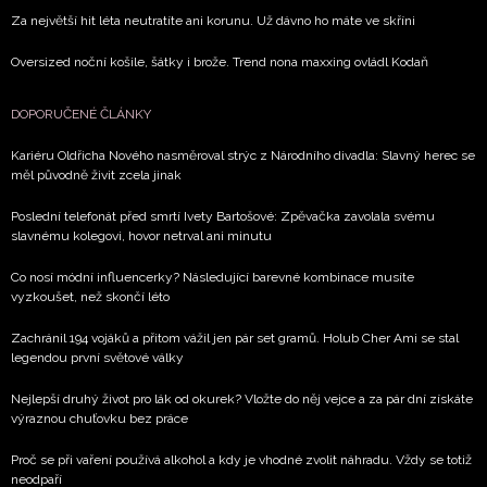
Za největší hit léta neutratíte ani korunu. Už dávno ho máte ve skříni
Oversized noční košile, šátky i brože. Trend nona maxxing ovládl Kodaň
DOPORUČENÉ ČLÁNKY
Kariéru Oldřicha Nového nasměroval strýc z Národního divadla: Slavný herec se
měl původně živit zcela jinak
Poslední telefonát před smrtí Ivety Bartošové: Zpěvačka zavolala svému
slavnému kolegovi, hovor netrval ani minutu
Co nosí módní influencerky? Následující barevné kombinace musíte
vyzkoušet, než skončí léto
Zachránil 194 vojáků a přitom vážil jen pár set gramů. Holub Cher Ami se stal
legendou první světové války
Nejlepší druhý život pro lák od okurek? Vložte do něj vejce a za pár dní získáte
výraznou chuťovku bez práce
Proč se při vaření používá alkohol a kdy je vhodné zvolit náhradu. Vždy se totiž
neodpaří