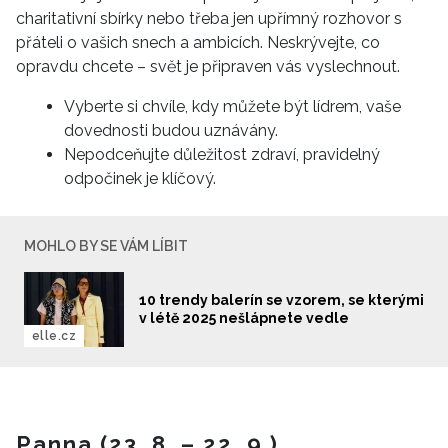
charitativní sbírky nebo třeba jen upřímný rozhovor s
přáteli o vašich snech a ambicích. Neskrývejte, co
opravdu chcete – svět je připraven vás vyslechnout.
Vyberte si chvíle, kdy můžete být lídrem, vaše
dovednosti budou uznávány.
Nepodceňujte důležitost zdraví, pravidelný
odpočinek je klíčový.
MOHLO BY SE VÁM LÍBIT
10 trendy balerín se vzorem, se kterými
v létě 2025 nešlápnete vedle
elle.cz
Panna (23. 8. – 22. 9.)