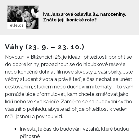
Iva Janžurová oslavila 84. narozeniny.
Znáte její ikonické role?
elle.cz
Váhy (23. 9. – 23. 10.)
Novoluní v Blížencích 26. je ideální příležitostí ponořit se
do dobré knihy, propadnout se do hloubkové rešerše
nebo konečně dohnat filmové skvosty z vaší sbírky. Jste
věčný student života a právě teď je čas nechat se unést
cestováním, studiem nebo duchovními tématy – to vám
pomůže lépe zformulovat, kam chcete směřovat jako
lídři nebo ve své kariéře. Zaměřte se na budování svého
vlastního pohledu, abyste až přijde příležitost k vedení,
měli jasnou a pevnou vizi.
Investujte čas do budování vztahů, které budou
přínosné.