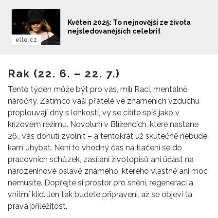
Květen 2025: To nejnovější ze života
nejsledovanějších celebrit
elle.cz
Rak (22. 6. – 22. 7.)
Tento týden může být pro vás, milí Raci, mentálně
náročný. Zatímco vaši přátelé ve znameních vzduchu
proplouvají dny s lehkostí, vy se cítíte spíš jako v
krizovém režimu. Novoluní v Blížencích, které nastane
26., vás donutí zvolnit – a tentokrát už skutečně nebude
kam uhýbat. Není to vhodný čas na tlačení se do
pracovních schůzek, zasílání životopisů ani účast na
narozeninové oslavě známého, kterého vlastně ani moc
nemusíte. Dopřejte si prostor pro snění, regeneraci a
vnitřní klid. Jen tak budete připraveni, až se objeví ta
pravá příležitost.