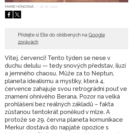
MARIE HONOSNÁ
/
28. 06. 2025
HOME
Přidejte si Elle do oblíbených na
Google
zprávách
Vítej, červenci! Tento týden se nese v
duchu delulu — tedy snových představ, iluzí
a jemného chaosu. Může za to Neptun,
planeta idealismu a mystiky, která 4.
července zahajuje svou retrográdní pouť ve
znamení ohnivého Berana. Pozor na velká
prohlášení bez reálných základů – fakta
zůstanou tentokrát poněkud v mlze. A
protože se 29. června planeta komunikace
Merkur dostává do napjaté opozice s