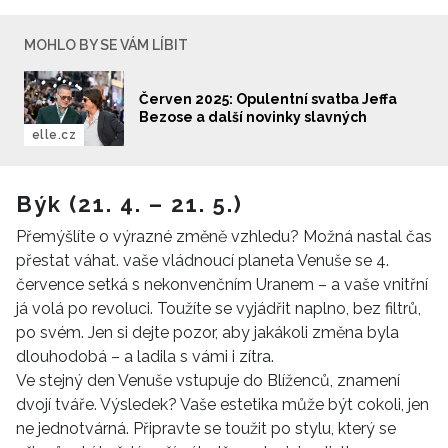
MOHLO BY SE VÁM LÍBIT
Červen 2025: Opulentní svatba Jeffa
Bezose a další novinky slavných
elle.cz
Býk (21. 4. – 21. 5.)
Přemýšlíte o výrazné změně vzhledu? Možná nastal čas
přestat váhat. vaše vládnoucí planeta Venuše se 4.
července setká s nekonvenčním Uranem – a vaše vnitřní
já volá po revoluci. Toužíte se vyjádřit naplno, bez filtrů,
po svém. Jen si dejte pozor, aby jakákoli změna byla
dlouhodobá – a ladila s vámi i zítra.
Ve stejný den Venuše vstupuje do Blíženců, znamení
dvojí tváře. Výsledek? Vaše estetika může být cokoli, jen
ne jednotvárná. Připravte se toužit po stylu, který se