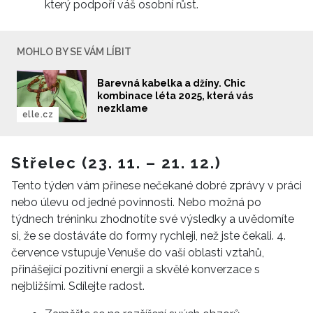
který podpoří váš osobní růst.
MOHLO BY SE VÁM LÍBIT
Barevná kabelka a džíny. Chic
kombinace léta 2025, která vás
nezklame
elle.cz
Střelec (23. 11. – 21. 12.)
Tento týden vám přinese nečekané dobré zprávy v práci
nebo úlevu od jedné povinnosti. Nebo možná po
týdnech tréninku zhodnotíte své výsledky a uvědomíte
si, že se dostáváte do formy rychleji, než jste čekali. 4.
července vstupuje Venuše do vaší oblasti vztahů,
přinášející pozitivní energii a skvělé konverzace s
nejbližšími. Sdílejte radost.