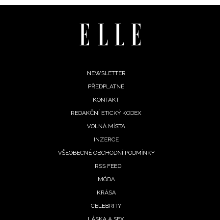
oroskopy
 tajemno
denní
Footer
NEWSLETTER
roskop
PŘEDPLATNÉ
menu
 10.
KONTAKT
pna
REDAKČNÍ ETICKÝ KODEX
26:
VOLNÁ MÍSTA
ům se
rací
INZERCE
ot,
VŠEOBECNÉ OBCHODNÍ PODMÍNKY
by
RSS FEED
omalí
MÓDA
8. 2026
KRÁSA
CELEBRITY
LÁSKA A SEX