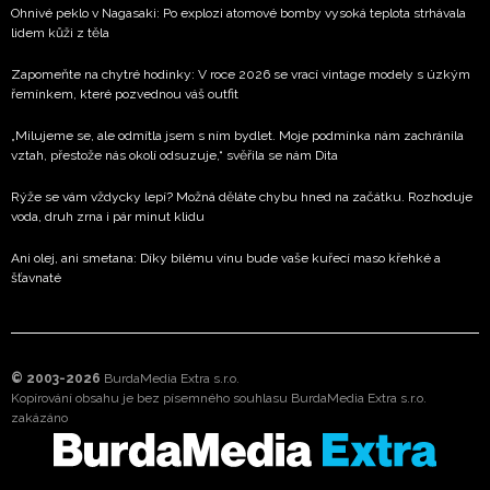
Ohnivé peklo v Nagasaki: Po explozi atomové bomby vysoká teplota strhávala
lidem kůži z těla
Zapomeňte na chytré hodinky: V roce 2026 se vrací vintage modely s úzkým
řemínkem, které pozvednou váš outfit
„Milujeme se, ale odmítla jsem s ním bydlet. Moje podmínka nám zachránila
vztah, přestože nás okolí odsuzuje,“ svěřila se nám Dita
Rýže se vám vždycky lepí? Možná děláte chybu hned na začátku. Rozhoduje
voda, druh zrna i pár minut klidu
Ani olej, ani smetana: Díky bílému vínu bude vaše kuřecí maso křehké a
šťavnaté
© 2003-2026
BurdaMedia Extra s.r.o.
Kopírování obsahu je bez písemného souhlasu BurdaMedia Extra s.r.o.
zakázáno