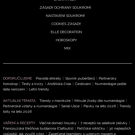
denní
ZÁSADY OCHRANY SOUKROMÍ
roskop
NASTAVENÍ SOUKROMÍ
 3.
COOKIES ZÁSADY
pna:
ELLE DECORATION
vům
HOROSKOPY
eje
MIX
stí,
hy
ouzlí
olí
8. 2026
DOPORUČUJEME
Pravidla etikety
|
Slovník puberťáků
|
Partnerský
horoskop
|
Testy a kvízy
|
Andělská čísla
|
Cestování
|
Numerologie podle
data narození
|
Letní trendy
AKTUÁLNÍ TÉMATA
Trendy v manikúře
|
Minulé životy dle numerologie
|
roskop
Partnerské vztahy a numerologie
|
Seriál Ulice
|
Plavky na léto 2026
|
Trendy
boty na léto 2026
 srpen:
y čeká
VAŘENÍ A RECEPTY
Vláčné domácí housky
|
7 receptů na salátové zálivky
|
otní
Francouzská třešňová bublanina (Clafoutis)
|
Pařížské rohlíčky
|
30 nejlepších
om,
způsobů, jak využít rybíz
|
Zapečené brambory s uzeným masem a