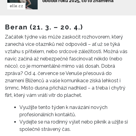
období roku 2025, co to znamená
elle.cz
Beran (21. 3. – 20. 4.)
Začátek týdne vás může zaskočit rozhovorem, který
zanechá více otazníků než odpovědí – ať už se týká
vztahu s přítelem, nebo srdcové záležitosti. Možná vás
navíc začíná až nebezpečně fascinovat někdo (nebo
něco), co je momentálně mimo váš dosah. Dobrá
zpráva? Od 4. července se Venuše přesouvá do
znamení Blíženců a vaše komunikace získá lehkost i
šmrnc. Místo dusna přichází nadhled – a třeba i chytrý
flirt, který vám vrátí vítr do plachet.
Využijte tento týden k navázání nových
profesionálních kontaktů.
Vydejte se na rodinný výlet nebo piknik a užijte si
společně strávený čas.