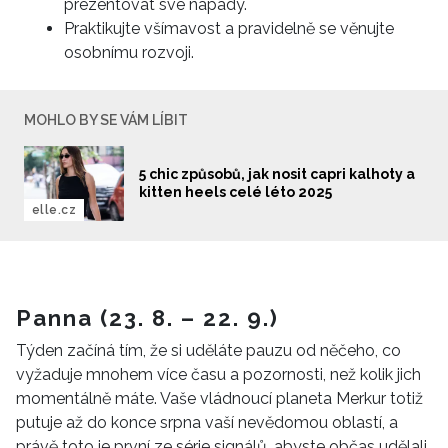
prezentovat své nápady.
Praktikujte všímavost a pravidelně se věnujte
osobnímu rozvoji.
MOHLO BY SE VÁM LÍBIT
5 chic způsobů, jak nosit capri kalhoty a
kitten heels celé léto 2025
elle.cz
Panna (23. 8. – 22. 9.)
Týden začíná tím, že si uděláte pauzu od něčeho, co
vyžaduje mnohem více času a pozornosti, než kolik jich
momentálně máte. Vaše vládnoucí planeta Merkur totiž
putuje až do konce srpna vaší nevědomou oblastí, a
právě toto je první ze série signálů, abyste občas udělali