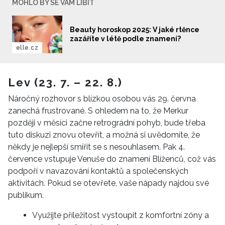
MOHLO BY SE VÁM LÍBIT
Beauty horoskop 2025: V jaké rtěnce
zazáříte v létě podle znamení?
elle.cz
Lev (23. 7. – 22. 8.)
Náročný rozhovor s blízkou osobou vás 29. června
zanechá frustrované. S ohledem na to, že Merkur
později v měsíci začne retrográdní pohyb, bude třeba
tuto diskuzi znovu otevřít, a možná si uvědomíte, že
někdy je nejlepší smířit se s nesouhlasem. Pak 4.
července vstupuje Venuše do znamení Blíženců, což vás
podpoří v navazování kontaktů a společenských
aktivitách. Pokud se otevřete, vaše nápady najdou své
publikum.
Využijte příležitost vystoupit z komfortní zóny a