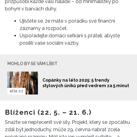
přizpůsobí každé vaší náladě – od minimalistky po
bohyni v barvách duhy.
Ujistěte se, že máte v pořádku své finanční
záznamy a rozpočet.
Uspořádejte domácí setkání s přáteli, abyste
posílili vaše sociální vazby.
MOHLO BY SE VÁM LÍBIT
Copánky na léto 2025: 5 trendy
stylových úniků před vedrem za 5 minut
elle.cz
Blíženci (22. 5. – 21. 6.)
Snažte se nepřecenit své síly. Projekt, který se zpočátku
zdál být jednoduchý, může 29. června nabrat zcela
nečekané rozměry. Měli jste jen vyměnit svítidlo – a