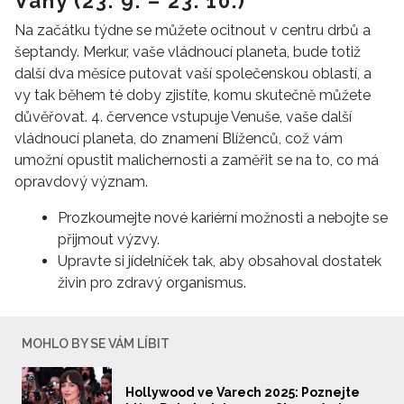
Váhy (23. 9. – 23. 10.)
Na začátku týdne se můžete ocitnout v centru drbů a
šeptandy. Merkur, vaše vládnoucí planeta, bude totiž
další dva měsíce putovat vaší společenskou oblastí, a
vy tak během té doby zjistíte, komu skutečně můžete
důvěřovat. 4. července vstupuje Venuše, vaše další
vládnoucí planeta, do znamení Blíženců, což vám
umožní opustit malichernosti a zaměřit se na to, co má
opravdový význam.
Prozkoumejte nové kariérní možnosti a nebojte se
přijmout výzvy.
Upravte si jídelníček tak, aby obsahoval dostatek
živin pro zdravý organismus.
MOHLO BY SE VÁM LÍBIT
Hollywood ve Varech 2025: Poznejte