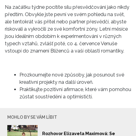
Na začátku týdne pocítíte sílu přesvědčování jako nikdy
předtím. Obvykle jste pevní ve svém pohledu na svět,
ale tentokrát vás přítel nebo partner přesvědčí, abyste
riskovali a vykročili ze své komfortní zóny. Letní měsíce
jsou ideálním obdobím k experimentování v různých
typech vztahů, zvlášť poté, co 4. července Venuše
vstoupí do znamení Blíženců a vaší oblasti romantiky.
Prozkoumejte nové způsoby, jak posunout své
kreativní projekty na další úroveň.
Praktikujte pozitivní afirmace, které vám pomohou
zůstat soustředění a optimističtí.
MOHLO BY SE VÁM LÍBIT
Rozhovor Elizaveta Maximová: Se