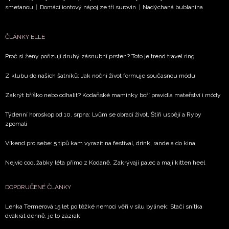
smetanou
|
Domácí iontový nápoj ze tří surovin
|
Nadýchaná bublanina
by
avřou
nulost
ČLÁNKY ELLE
 7. 2026
Proč si ženy pořizují druhý zásnubní prsten? Toto je trend travel ring
DALŠÍ
Z klubu do našich šatníků: Jak noční život formuje současnou módu
ČLÁNKY
K
Zakrýt bříško nebo odhalit? Kodaňské maminky boří pravidla mateřství i módy
TÉMATU
Týdenní horoskop od 10. srpna: Lvům se obrací život, Štíři uspějí a Ryby
zpomalí
Víkend pro sebe: 5 tipů kam vyrazit na festival, drink, rande a do kina
Nejvíc cool žabky léta přímo z Kodaně. Zakrývají palec a mají kitten heel
DOPORUČENÉ ČLÁNKY
Lenka Termerová 15 let po těžké nemoci věří v sílu bylinek: Stačí snítka
dvakrát denně, je to zázrak