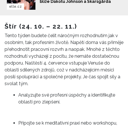
blíže Dakotu Johnson a Skarsgårda
elle.cz
INFORMACE
Štír (24. 10. – 22. 11.)
REDAKCE
Tento týden budete čelit náročným rozhodnutím jak v
osobním, tak profesním životě. Napětí doma vás přiměje
přehodnotit pracovní rozvrh a naopak. Mnohé z těchto
rozhodnutí vycházejí z pocitu, že nemáte dostatečnou
podporu. Naštěstí 4. července vstupuje Venuše do
oblasti sdílených zdrojů, což v nadcházejícím měsíci
posílí spolupráci a společné projekty. Je čas spojit síly a
svolat tým.
Analyzujte své profesní úspěchy a identifikujte
oblasti pro zlepšení.
Připojte se k meditativní praxi nebo workshopu,