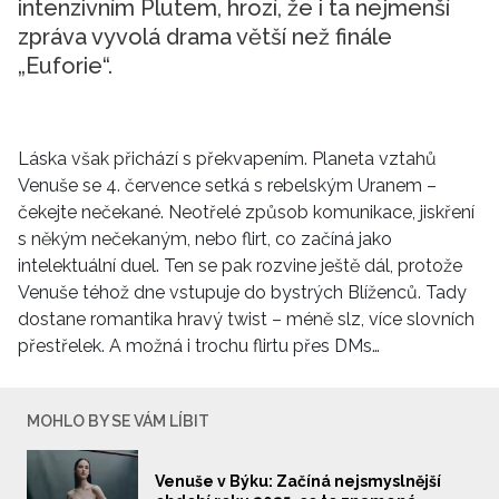
intenzivním Plutem, hrozí, že i ta nejmenší
zpráva vyvolá drama větší než finále
„Euforie“.
Láska však přichází s překvapením. Planeta vztahů
Venuše se 4. července setká s rebelským Uranem –
čekejte nečekané. Neotřelé způsob komunikace, jiskření
s někým nečekaným, nebo flirt, co začíná jako
intelektuální duel. Ten se pak rozvine ještě dál, protože
Venuše téhož dne vstupuje do bystrých Blíženců. Tady
dostane romantika hravý twist – méně slz, více slovních
přestřelek. A možná i trochu flirtu přes DMs…
MOHLO BY SE VÁM LÍBIT
Venuše v Býku: Začíná nejsmyslnější