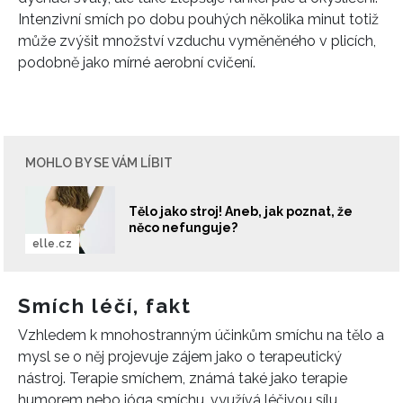
Intenzivní smích po dobu pouhých několika minut totiž
může zvýšit množství vzduchu vyměněného v plicích,
podobně jako mírné aerobní cvičení.
MOHLO BY SE VÁM LÍBIT
Tělo jako stroj! Aneb, jak poznat, že
něco nefunguje?
elle.cz
Smích léčí, fakt
Vzhledem k mnohostranným účinkům smíchu na tělo a
mysl se o něj projevuje zájem jako o terapeutický
nástroj. Terapie smíchem, známá také jako terapie
INFORMACE
humorem nebo jóga smíchu, využívá léčivou sílu