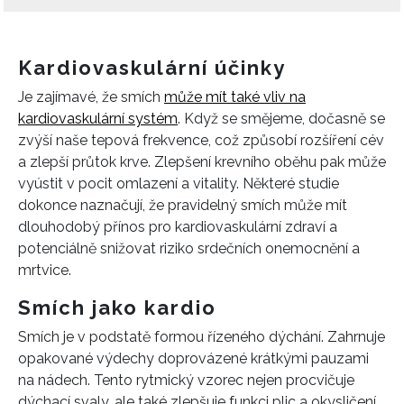
Kardiovaskulární účinky
Je zajímavé, že smích
může mít také vliv na
kardiovaskulární systém
. Když se smějeme, dočasně se
zvýší naše tepová frekvence, což způsobí rozšíření cév
a zlepší průtok krve. Zlepšení krevního oběhu pak může
vyústit v pocit omlazení a vitality. Některé studie
dokonce naznačují, že pravidelný smích může mít
dlouhodobý přínos pro kardiovaskulární zdraví a
potenciálně snižovat riziko srdečních onemocnění a
mrtvice.
Smích jako kardio
Smích je v podstatě formou řízeného dýchání. Zahrnuje
opakované výdechy doprovázené krátkými pauzami
na nádech. Tento rytmický vzorec nejen procvičuje
dýchací svaly, ale také zlepšuje funkci plic a okysličení.