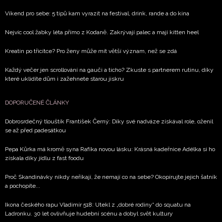
Víkend pro sebe: 5 tipů kam vyrazit na festival, drink, rande a do kina
Nejvíc cool žabky léta přímo z Kodaně. Zakrývají palec a mají kitten heel
Kreatin po třicítce? Pro ženy může mít větší význam, než se zdá
Každý večer jen scrollování na gauči a ticho? Zkuste s partnerem rutinu, díky
které uklidíte dům i zažehnete starou jiskru
DOPORUČENÉ ČLÁNKY
Dobrosrdečný tlouštík František Černý: Díky své nadváze získával role, oženil
se až před padesátkou
Pepa Kůrka má kromě syna Rafíka novou lásku: Krásná kadeřnice Adélka si ho
získala díky jídlu z fast foodu
Proč Skandinávky nikdy neříkají, že nemají co na sebe? Okopírujte jejich šatník
a pochopíte...
Ikona českého rapu Vladimír 518: Utekl z „dobré rodiny“ do squatu na
Ladronku. 30 let ovlivňuje hudební scénu a dobyl svět kultury