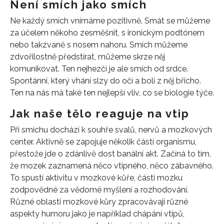
Není smích jako smích
Ne každý smích vnímáme pozitivně. Smát se můžeme
za účelem někoho zesměšnit, s ironickým podtónem
nebo takzvaně s nosem nahoru. Smích můžeme
zdvořilostně předstírat, můžeme skrze něj
komunikovat. Ten nejhezčí je ale smích od srdce.
Spontánní, který vhání slzy do očí a bolí z něj břicho.
Ten na nás má také ten nejlepší vliv, co se biologie týče.
Jak naše tělo reaguje na vtip
Při smíchu dochází k souhře svalů, nervů a mozkových
center. Aktivně se zapojuje několik částí organismu,
přestože jde o zdánlivě dost banální akt. Začíná to tím,
že mozek zaznamená něco vtipného, něco zábavného.
To spustí aktivitu v mozkové kůře, části mozku
zodpovědné za vědomé myšlení a rozhodování.
Různé oblasti mozkové kůry zpracovávají různé
aspekty humoru jako je například chápání vtipů,