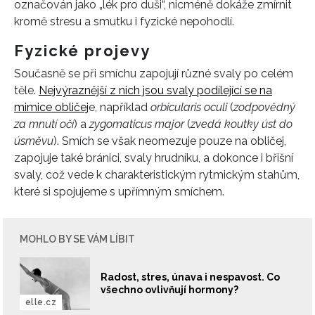
označován jako „lék pro duši“, nicméně dokáže zmírnit
kromě stresu a smutku i fyzické nepohodlí.
Fyzické projevy
Současně se při smíchu zapojují různé svaly po celém
těle.
Nejvýraznější z nich jsou svaly podílející se na
mimice obličej
e, například
orbicularis oculi
(
zodpovědný
za mnutí očí
) a
zygomaticus major
(
zvedá koutky úst do
úsměvu
). Smích se však neomezuje pouze na obličej,
zapojuje také bránici, svaly hrudníku, a dokonce i břišní
svaly, což vede k charakteristickým rytmickým stahům,
které si spojujeme s upřímným smíchem.
MOHLO BY SE VÁM LÍBIT
Radost, stres, únava i nespavost. Co
všechno ovlivňují hormony?
elle.cz