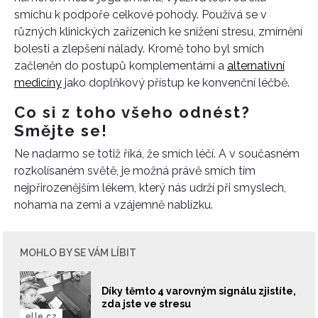
REDAKCE
smíchu k podpoře celkové pohody. Používá se v
různých klinických zařízeních ke snížení stresu, zmírnění
bolesti a zlepšení nálady. Kromě toho byl smích
začleněn do postupů komplementární a
alternativní
medicíny
jako doplňkový přístup ke konvenční léčbě.
Co si z toho všeho odnést?
Smějte se!
Ne nadarmo se totiž říká, že smích léčí. A v současném
rozkolísaném světě, je možná právě smích tím
nejpřirozenějším lékem, který nás udrží při smyslech,
nohama na zemi a vzájemně nablízku.
MOHLO BY SE VÁM LÍBIT
Díky těmto 4 varovným signálu zjistíte,
zda jste ve stresu
elle.cz