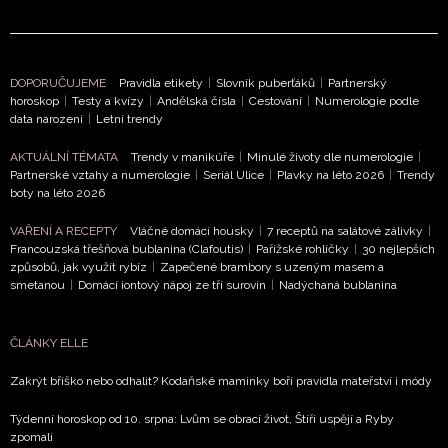
DOPORUČUJEME
Pravidla etikety
|
Slovník puberťáků
|
Partnerský
horoskop
|
Testy a kvízy
|
Andělská čísla
|
Cestování
|
Numerologie podle
data narození
|
Letní trendy
AKTUÁLNÍ TÉMATA
Trendy v manikúře
|
Minulé životy dle numerologie
|
Partnerské vztahy a numerologie
|
Seriál Ulice
|
Plavky na léto 2026
|
Trendy
boty na léto 2026
VAŘENÍ A RECEPTY
Vláčné domácí housky
|
7 receptů na salátové zálivky
|
Francouzská třešňová bublanina (Clafoutis)
|
Pařížské rohlíčky
|
30 nejlepších
způsobů, jak využít rybíz
|
Zapečené brambory s uzeným masem a
smetanou
|
Domácí iontový nápoj ze tří surovin
|
Nadýchaná bublanina
ČLÁNKY ELLE
Zakrýt bříško nebo odhalit? Kodaňské maminky boří pravidla mateřství i módy
Týdenní horoskop od 10. srpna: Lvům se obrací život, Štíři uspějí a Ryby
zpomalí