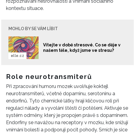
rozpoznávání nesrovnalostí a vnímání sociálního
kontextu situace.
MOHLO BY SE VÁM LÍBIT
Vítejte v době stresové. Co se děje v
našem těle, když jsme ve stresu?
elle.cz
Role neurotransmiterů
Při zpracování humoru mozek uvolňuje koktejl
neurotransmiterů, včetně dopaminu, serotoninu a
endorfinů. Tyto chemické látky hrají klíčovou roli při
regulaci nálady a vyvolání štěstí či potěšení. Aktivuje se
systém odměny, který je propojen právě s dopaminem.
Endorfiny se navážou na receptory v mozku, kde snižují
vnímání bolesti a podporují pocit pohody. Smích je sice