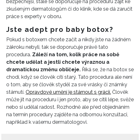
bezpečnější, stále se doporučuje na proceduru zajít ke
INFORMACE
zkušeným dermatologům či do klinik, kde se dá zaručit
práce s experty v oboru.
REDAKCE
Jste adept pro baby botox?
Pokud s botoxem chcete začít a nikdy jste na žádném
zákroku nebyli, tak se doporučuje právě tato
procedura.
Záleží na tom, kolik práce na sobě
chcete udělat a jestli chcete výraznou a
dramatickou změnu obličeje.
Říká se, že na botox se
chodí, když se člověk cítí starý. Tato procedura ale není
o tom, aby se člověk styděl za své vrásky či známky
stárnutí.
Opravdové umění je stárnout s grácií.
Člověk
může jít na proceduru i jen proto, aby se cítil lépe, svěže
nebo si udělal radost. Rozhodně ale před objednáním
na termín procedury zajděte na odbornou konzultaci,
například k vašemu dermatologovi.