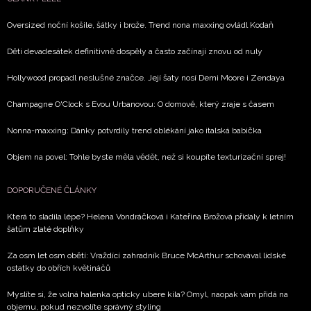
Oversized noční košile, šátky i brože. Trend nona maxxing ovládl Kodaň
Děti devadesátek definitivně dospěly a často začínají znovu od nuly
Hollywood propadl neslušné značce. Její šaty nosí Demi Moore i Zendaya
Champagne O'Clock s Evou Urbanovou: O domově, který zraje s časem
Nonna-maxxing: Dánky potvrdily trend oblékání jako italská babička
Objem na povel: Tohle byste měla vědět, než si koupíte texturizační sprej!
DOPORUČENÉ ČLÁNKY
Která to sladila lépe? Helena Vondráčková i Kateřina Brožová přidaly k letním
šatům zlaté doplňky
Za osm let osm obětí: Vraždící zahradník Bruce McArthur schovával lidské
ostatky do obřích květináčů
Myslíte si, že volná halenka opticky ubere kila? Omyl, naopak vám přidá na
objemu, pokud nezvolíte správný styling