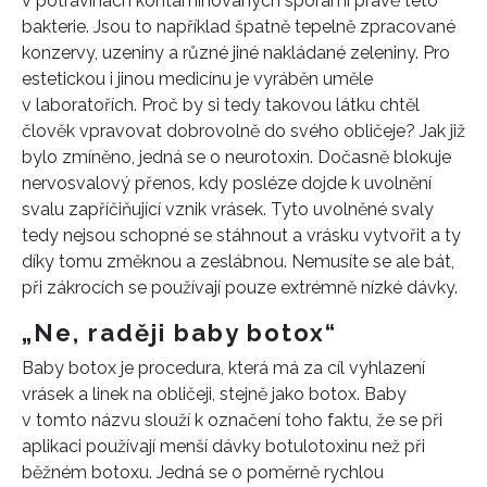
v potravinách kontaminovaných sporami právě této
bakterie. Jsou to například špatně tepelně zpracované
konzervy, uzeniny a různé jiné nakládané zeleniny. Pro
estetickou i jinou medicínu je vyráběn uměle
v laboratořích. Proč by si tedy takovou látku chtěl
člověk vpravovat dobrovolně do svého obličeje? Jak již
bylo zmíněno, jedná se o neurotoxin. Dočasně blokuje
nervosvalový přenos, kdy posléze dojde k uvolnění
svalu zapříčiňující vznik vrásek. Tyto uvolněné svaly
tedy nejsou schopné se stáhnout a vrásku vytvořit a ty
díky tomu změknou a zeslábnou. Nemusíte se ale bát,
při zákrocích se používají pouze extrémně nízké dávky.
„Ne, raději baby botox“
Baby botox je procedura, která má za cíl vyhlazení
vrásek a linek na obličeji, stejně jako botox. Baby
v tomto názvu slouží k označení toho faktu, že se při
aplikaci používají menší dávky botulotoxinu než při
běžném botoxu. Jedná se o poměrně rychlou