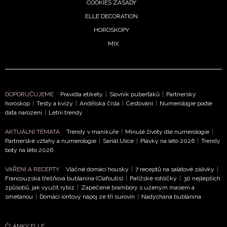
COOKIES ZÁSADY
ELLE DECORATION
HOROSKOPY
MIX
DOPORUČUJEME
Pravidla etikety
|
Slovník puberťáků
|
Partnerský
horoskop
|
Testy a kvízy
|
Andělská čísla
|
Cestování
|
Numerologie podle
data narození
|
Letní trendy
AKTUÁLNÍ TÉMATA
Trendy v manikúře
|
Minulé životy dle numerologie
|
Partnerské vztahy a numerologie
|
Seriál Ulice
|
Plavky na léto 2026
|
Trendy
boty na léto 2026
VAŘENÍ A RECEPTY
Vláčné domácí housky
|
7 receptů na salátové zálivky
|
Francouzská třešňová bublanina (Clafoutis)
|
Pařížské rohlíčky
|
30 nejlepších
způsobů, jak využít rybíz
|
Zapečené brambory s uzeným masem a
smetanou
|
Domácí iontový nápoj ze tří surovin
|
Nadýchaná bublanina
ČLÁNKY ELLE