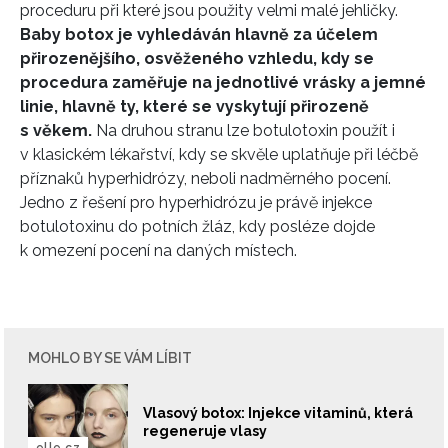
proceduru při které jsou použity velmi malé jehličky.
Baby botox je vyhledáván hlavně za účelem
přirozenějšího, osvěženého vzhledu, kdy se
procedura zaměřuje na jednotlivé vrásky a jemné
linie, hlavně ty, které se vyskytují přirozeně
s věkem.
Na druhou stranu lze botulotoxin použít i
v klasickém lékařství, kdy se skvěle uplatňuje při léčbě
příznaků hyperhidrózy, neboli nadměrného pocení.
Jedno z řešení pro hyperhidrózu je právě injekce
botulotoxinu do potních žláz, kdy posléze dojde
k omezení pocení na daných místech.
MOHLO BY SE VÁM LÍBIT
Vlasový botox: Injekce vitaminů, která
regeneruje vlasy