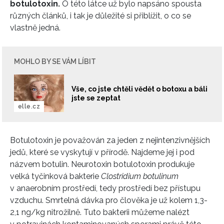
botulotoxin.
O této látce už bylo napsáno spousta
různých článků, i tak je důležité si přiblížit, o co se
vlastně jedná.
MOHLO BY SE VÁM LÍBIT
Vše, co jste chtěli vědět o botoxu a báli
jste se zeptat
elle.cz
Botulotoxin je považován za jeden z nejintenzivnějších
jedů, které se vyskytují v přírodě. Najdeme jej i pod
názvem botulin. Neurotoxin botulotoxin produkuje
velká tyčinková bakterie
Clostridium botulinum
v anaerobním prostředí, tedy prostředí bez přístupu
vzduchu. Smrtelná dávka pro člověka je už kolem 1,3-
2,1 ng/kg nitrožilně. Tuto bakterii můžeme nalézt