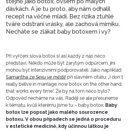
stejně jako botox, ovšem po malých
dávkách. A je tu proto, aby nám odhalil
recept na věčné mládí. Bez rizika ztuhlé
tváře odstraní vrásky, ale zachová mimiku.
Necháte se zlákat baby botoxem i vy?
Při vyřčení slova botox si asi každý z nás něco
představí. Někdo může být zarytým odpůrcem, jiní
mohou být intenzivními podporovateli. Jako například
Samantha ze
Sexu ve městě
při slavném citátu: „I don´t
really belive in marriage; now botox on the other hand,
that works every time“. Že by na tom něco bylo?
Odpověď necháme na vás. Raději se ale přesuneme
k tématu, kvůli kterému jsme tu – baby botox.
Baby
botox lze popsat jako malého sourozence
botoxu. V obou případech se jedná o proceduru
v estetické medicíně, kdy účinnou látkou je